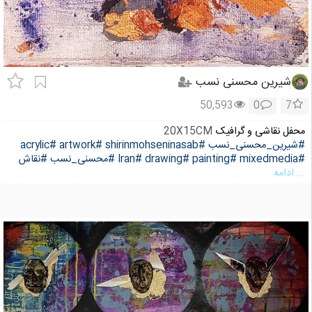
شیرین محسنی نسب
50,593
0
7
محفل نقاشی و گرافیک
20X15CM
#شیرین_محسنی_نسب
#shirinmohseninasab
#artwork
#acrylic
#mixedmedia
#painting
#drawing
#Iran
#محسنی_نسب
#نقاش
... ادامه