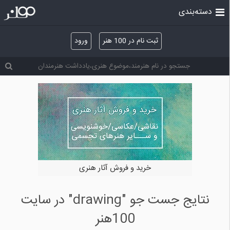
دسته‌بندی
ثبت نام در 100 هنر
ورود
خرید و فروش آثار هنری
نتایج جست جو "drawing" در سایت
100هنر