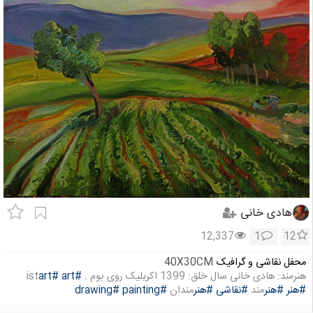
هادی خانی
12,337
1
12
محفل نقاشی و گرافیک
40X30CM
هنرمند: هادی خانی سال خلق: 1399 اکریلیک روی بوم .
#art
#art
ist
#هنر
#هنر
مند
#نقاشی
#هنر
مندان
#painting
#drawing