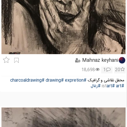
Mahnaz keyhani
18,698
1
20
محفل نقاشی و گرافیک
#expretion
#drawing
#charcoaldrawing
#art
#art
ist
#زغال