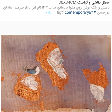
محفل نقاشی و گرافیک
30X34CM
پاستل و رنگ روغن روی مقوا فابریانو، سال: ۱۴۰۲ نام اثر: بازار هنرمند: سامان
پورحسن
#contemporaryart
#fig
... ادامه