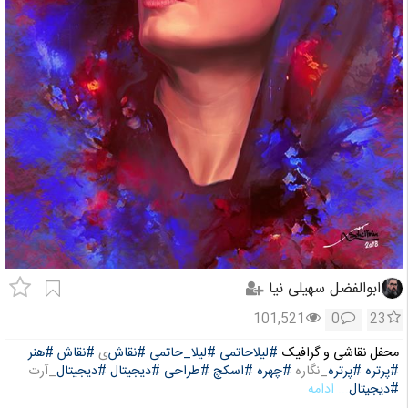
ابوالفضل سهیلی نیا
101,521
0
23
محفل نقاشی و گرافیک
#لیلاحاتمی
#لیلا_حاتمی
#نقاش
ی
#نقاش
#هنر
#پرتره
#پرتره
_نگاره
#چهره
#اسکچ
#طراحی
#دیجیتال
#دیجیتال
_آرت
#دیجیتال
... ادامه