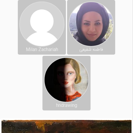
فاطمه شفیعی
Milan Zachariah
hndrawing