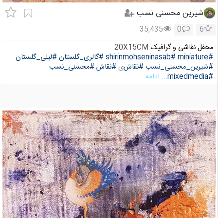
شیرین محسنی نسب
35,435
0
6
محفل نقاشی و گرافیک
20X15CM
#miniature
#shirinmohseninasab
#گالری_گلستان
#لیلی_گلستان
#شیرین_محسنی_نسب
#نقاش
ی
#نقاش
#محسنی_نسب
#mixedmedia
... ادامه