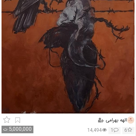
الهه بهرامی
5,000,000
ت
14,494
1
6