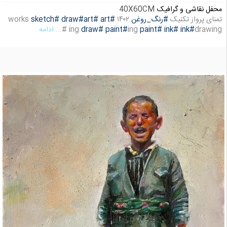
محفل نقاشی و گرافیک
40X60CM
تمنای پرواز تکنیک
#رنگ_روغن
۱۴۰۲
#art
#art
#draw
#sketch
works
drawing #
#ink
#ink
#paint
ing
#paint
#draw
ing
... ادامه