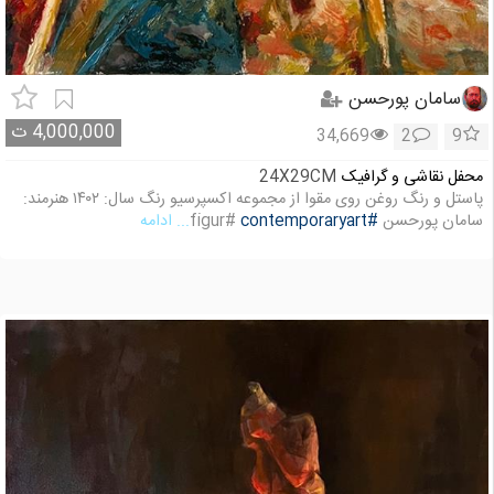
سامان پورحسن
4,000,000
ت
34,669
2
9
محفل نقاشی و گرافیک
24X29CM
پاستل و رنگ روغن روی مقوا از مجموعه اکسپرسیو رنگ سال: ۱۴۰۲ هنرمند:
سامان پورحسن
#contemporaryart
#figur
... ادامه