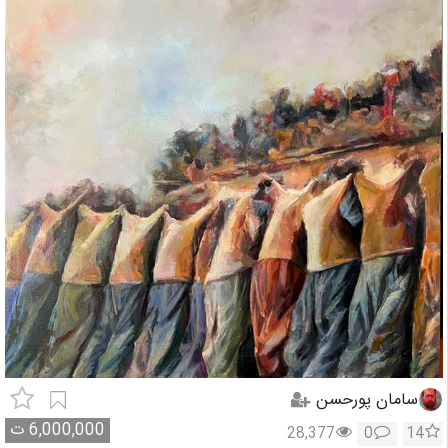
سامان پورحسن
6,000,000
ت
28,377
0
14