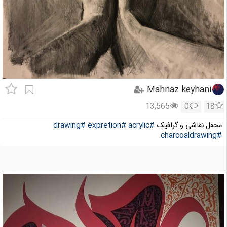
Mahnaz keyhani
13,565
0
18
محفل نقاشی و گرافیک
#acrylic
#expretion
#drawing
#charcoaldrawing