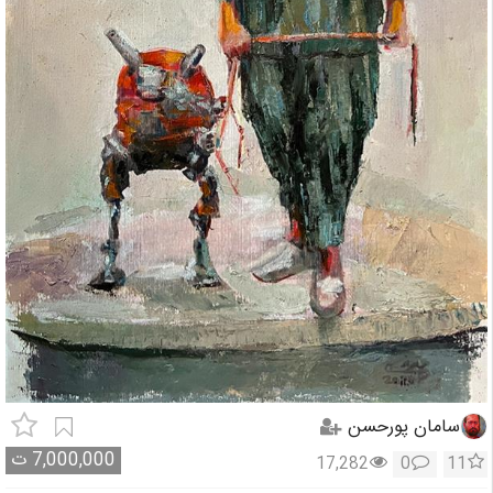
سامان پورحسن
7,000,000
ت
17,282
0
11