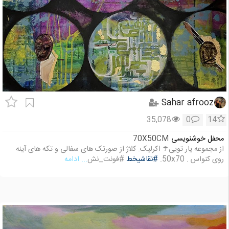
Sahar afrooz
35,078
0
14
محفل خوشنویسی
70X50CM
از مجموعه یار تویی☂️ اکرلیک. کلاژ از صورتک های سفالی و تکه های آینه
روی کنواس . 50x70.
#نقاشیخط
#فونت_نش
... ادامه