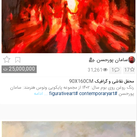
سامان پورحسن
25,000,000
ت
31,261
1
17
محفل نقاشی و گرافیک
90X160CM
رنگ روغن روی بوم سال: ۱۴۰۲ از مجموعه پایکوبی ونوس هنرمند: سامان
پورحسن
#contemporaryart
#figurativeart
... ادامه