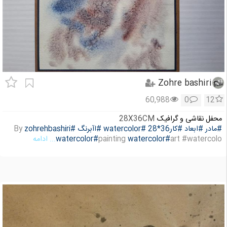
Zohre bashiri
60,988
0
12
محفل نقاشی و گرافیک
28X36CM
#مادر
#ابعاد
#کار36*28
#watercolor
By
#اآبرنگ
#zohrehbashiri
art #watercolo
#watercolor
painting
#watercolor
... ادامه