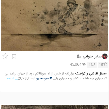
صابر حلوانی
45,064
1
18
محفل نقاشی و گرافیک
برگرفته از شعر: از آه سوزناکم دود از جهان برآمد بی
تو جهان چه باشد ، آتش زَنم جهان را...
#امیرخسرو
ابعاد30×20
... ادامه