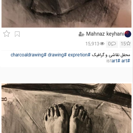
Mahnaz keyhani
15,913
0
15
محفل نقاشی و گرافیک
#expretion
#drawing
#charcoaldrawing
ist
#art
#art