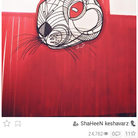
ShaHeeN keshavarz
24,782
0
11