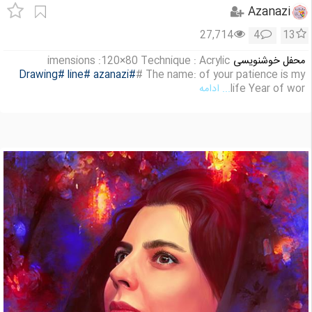
Azanazi
27,714
4
13
محفل خوشنویسی
imensions :120×80 Technique : Acrylic
#Drawing
#line
#azanazi
# The name: of your patience is my
life Year of wor
... ادامه