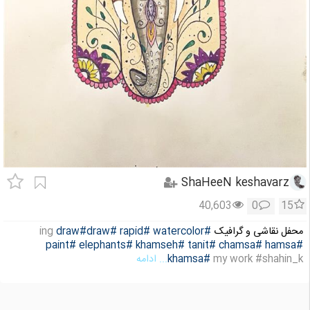
ShaHeeN keshavarz
40,603
0
15
محفل نقاشی و گرافیک
#watercolor
#rapid
#draw
#draw
ing
#paint
#elephants
#khamseh
#tanit
#chamsa
#hamsa
my work #shahin_k
#khamsa
... ادامه