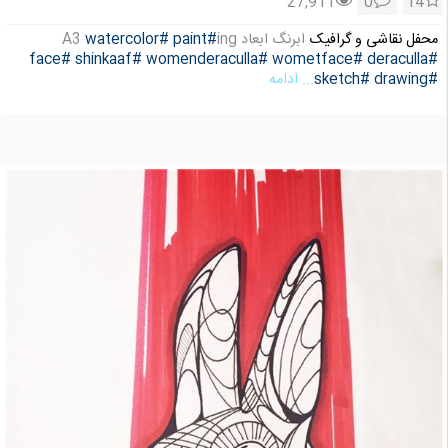
27,911
0
14
محفل نقاشی و گرافیک
ابرنگ ابعاد A3
ing
#paint
#watercolor
#face
#shinkaaf
#womenderaculla
#wometface
#deraculla
#drawing
#sketch
... ادامه