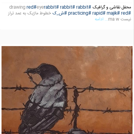
محفل نقاشی و گرافیک
#rabbit
#rabbit
#rabbit
eye
#red
drawing
#red
#majik
#rapid
#practicing
#ش_ک
خطوط ماژیک به عمد تراز
نیست ma w
... ادامه