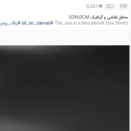
8,381
0
9
محفل نقاشی و گرافیک
50X60CM
The_sea in a blue plate# Size 50×60
#oil_on_canvas
#رنگ_روغن