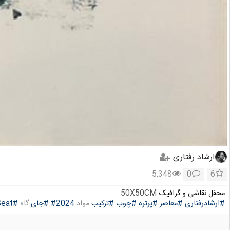
ارشاد رفتاری
5,348
0
6
محفل نقاشی و گرافیک
50X50CM
#ارشادرفتاری
#معاصر
#پرتره
#چوب
#ترکیب
مواد
#2024
#جای
گاه
#Seat