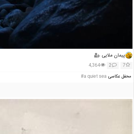
پیمان ملایی
4,364
2
7
محفل عکاسی
a quiet sea#