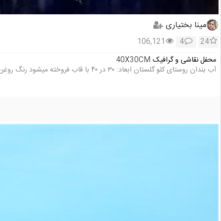
مینا بختیاری
106,121
4
24
محفل نقاشی و گرافیک
40X30CM
آب بندان روستای کلو گلستان ابعاد: ۳۰ در ۴۰ با قاب فروخته میشود رنگ روغن و کاردک