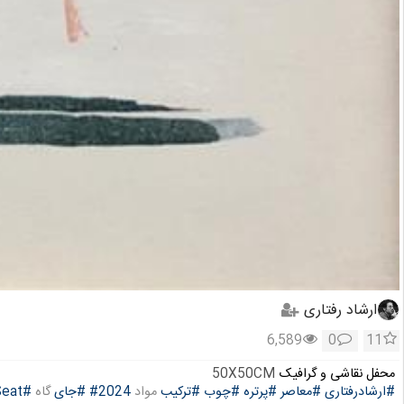
ارشاد رفتاری
6,589
0
11
محفل نقاشی و گرافیک
50X50CM
#ارشادرفتاری
#معاصر
#پرتره
#چوب
#ترکیب
مواد
#2024
#جای
گاه
#Seat