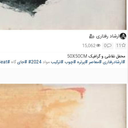
ارشاد رفتاری
15,062
0
11
محفل نقاشی و گرافیک
50X50CM
#ارشادرفتاری
#معاصر
#پرتره
#چوب
#ترکیب
مواد
#2024
#جای
گاه
#Seat