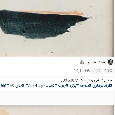
ارشاد رفتاری
14,140
0
10
محفل نقاشی و گرافیک
50X50CM
#ارشادرفتاری
#معاصر
#پرتره
#چوب
#ترکیب
مواد
#2024
#جای
گاه
#Seat