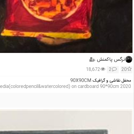
نرگس پاکمنش
18,672
2
20
محفل نقاشی و گرافیک
90X90CM
edia(coloredpencil&watercolored) on cardboard 90*90cm 2020