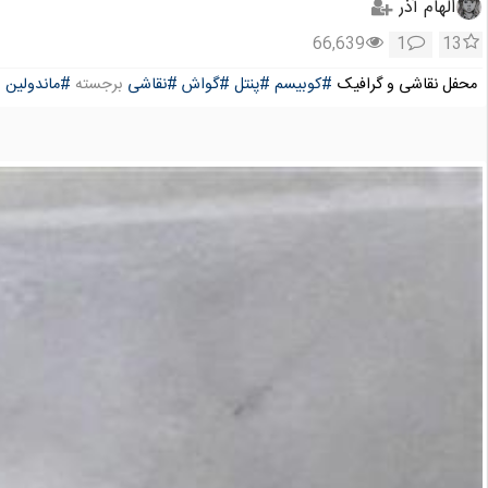
الهام آذر
66,639
1
13
محفل نقاشی و گرافیک
#کوبیسم
#پنتل
#گواش
#نقاشی
برجسته
#ماندولین
gp