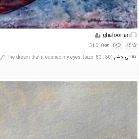
ghafoorian
51,010
0
45
نقاشی چشم
The dream that it opened my eyes. (size: 80 . 80) اکرلیک