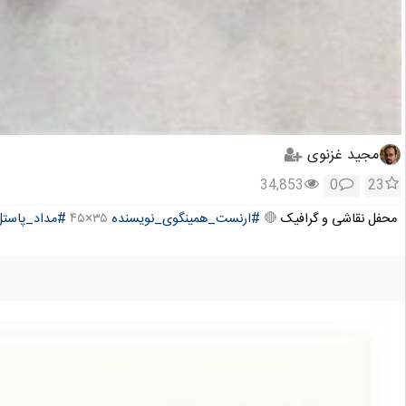
مجید غزنوی
34,853
0
23
محفل نقاشی و گرافیک
🔴
#ارنست_همینگوی_نویسنده
۳۵×۴۵
#مداد_پاستل