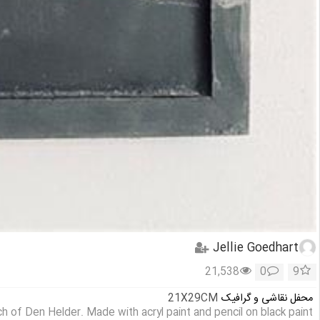
Jellie Goedhart
21,538
0
9
محفل نقاشی و گرافیک
21X29CM
 of Den Helder. Made with acryl paint and pencil on black paint