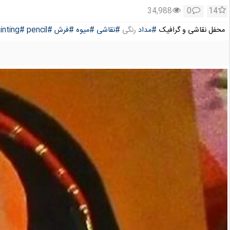
34,988
0
14
محفل نقاشی و گرافیک
#مداد
رنگی
#نقاشی
#میوه
#فرش
#pencil
#painting