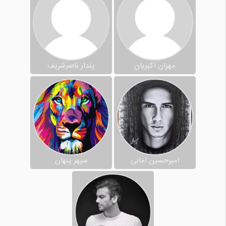
مهران اکبریان
پندار ناصرشریف
امیرحسین امانی
سپهر پنهان