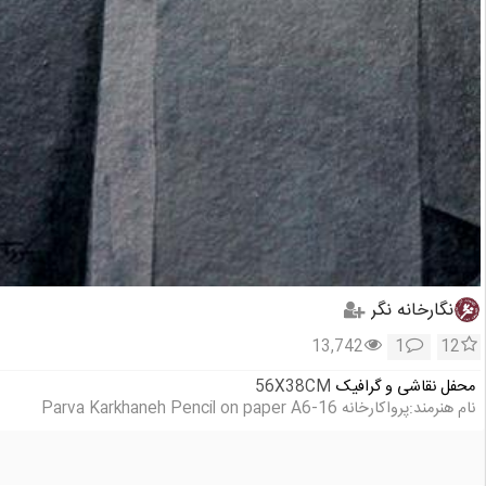
نگارخانه نگر
13,742
1
12
محفل نقاشی و گرافیک
56X38CM
نام هنرمند:پروا‌کارخانه Parva Karkhaneh Pencil on paper A6-16