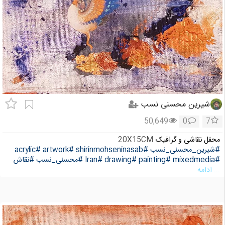
شیرین محسنی نسب
50,649
0
7
محفل نقاشی و گرافیک
20X15CM
#شیرین_محسنی_نسب
#shirinmohseninasab
#artwork
#acrylic
#mixedmedia
#painting
#drawing
#Iran
#محسنی_نسب
#نقاش
... ادامه