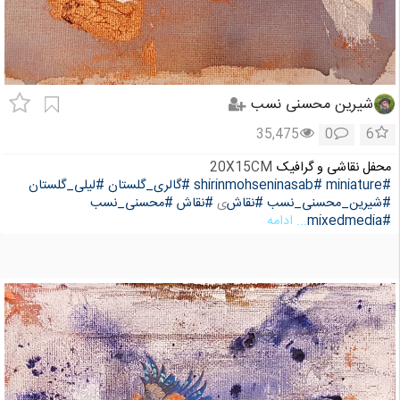
شیرین محسنی نسب
35,475
0
6
محفل نقاشی و گرافیک
20X15CM
#miniature
#shirinmohseninasab
#گالری_گلستان
#لیلی_گلستان
#شیرین_محسنی_نسب
#نقاش
ی
#نقاش
#محسنی_نسب
#mixedmedia
... ادامه