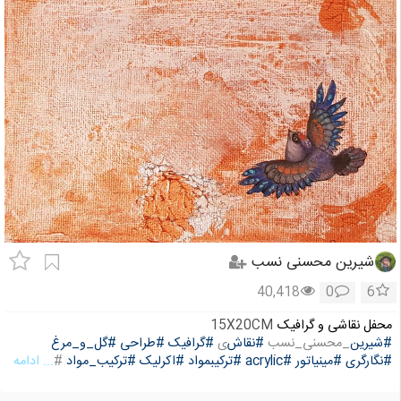
شیرین محسنی نسب
40,418
0
6
محفل نقاشی و گرافیک
15X20CM
#شیرین
_محسنی_نسب
#نقاش
ی
#گرافیک
#طراحی
#گل_و_مرغ
#نگارگری
#مینیاتور
#acrylic
#ترکیبمواد
#اکرلیک
#ترکیب_مواد
#
... ادامه