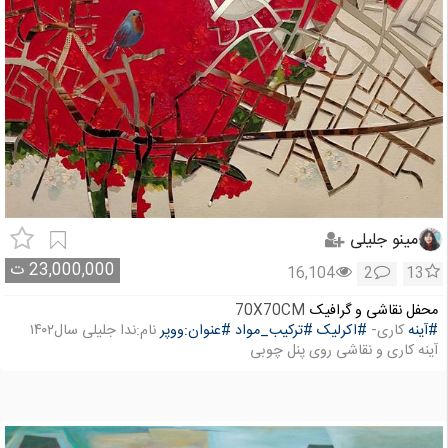
مینو جلیلی
23,000,000
ت
16,104
2
13
محفل نقاشی و گرافیک
70X70CM
#آینه
کاری-
#اکرلیک
#ترکیب_مواد
#عنوان:ووپر
نام:ندا جلیلی سال۱۴۰۲
آینه کاری و نقاشی روی پنل چوبی