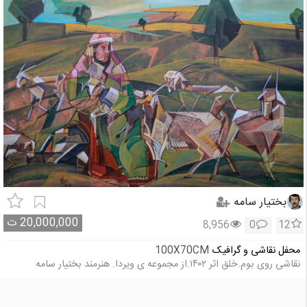
بختیار سامه
20,000,000
ت
8,956
0
12
محفل نقاشی و گرافیک
100X70CM
نقاشی روی بوم.خلق اثر ۱۴۰۲.از مجموعه ی ویردا. هنرمند بختیار سامه