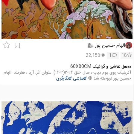
الهام حسین پور
22,158
1
18
محفل نقاشی و گرافیک
60X80CM
آکریلیک روی بوم دیپ ، سال خلق ۲۰۲۴(۱۴۰۳), عنوان اثر: آریا ، هنرمند :الهام
حسین پور فروخته شد 🔴
#نقاشی
#نگارگری