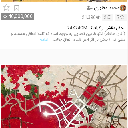
محمد مظهری
40,000,000
ت
21,396
2
7
محفل نقاشی و گرافیک
74X74CM
(آقای حافظ) ارتباط بین تصاویر به وجود آمده که کاملا اتفاقی هستند و
متنی که از پیش در اثر اجرا شده، اتفاق جالب
... ادامه