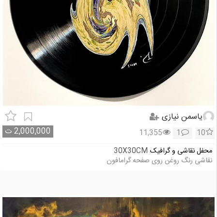
یاسمن نیازی
2,000,000
ت
11,355
1
10
محفل نقاشی و گرافیک
30X30CM
نقاشی رنگ روغن روی صفحه گرامافون