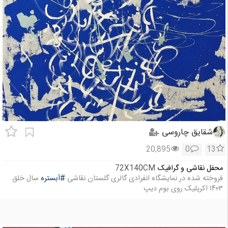
شقایق چاروسی
20,895
0
13
محفل نقاشی و گرافیک
72X140CM
فروخته شده در نمایشگاه انفرادی گالری گلستان نقاشی
#آبستره
سال خلق
۱۴۰۳ اکریلیک روی بوم دیپ