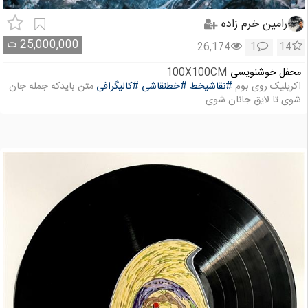
رامین خرم زاده
25,000,000
ت
26,174
1
14
محفل خوشنویسی
100X100CM
اکریلیک روی بوم
#نقاشیخط
#خطنقاشی
#کالیگرافی
متن:بایدکه جمله جان
شوی تا لایق جانان شوی