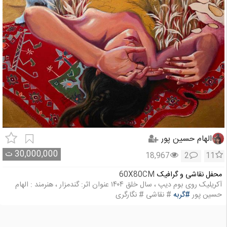
الهام حسین پور
30,000,000
ت
18,967
2
11
محفل نقاشی و گرافیک
60X80CM
آکریلیک روی بوم دیپ ، سال خلق ۱۴۰۴ عنوان اثر: گندمزار ، هنرمند : الهام
حسین پور
#گربه
# نقاشی # نگارگری