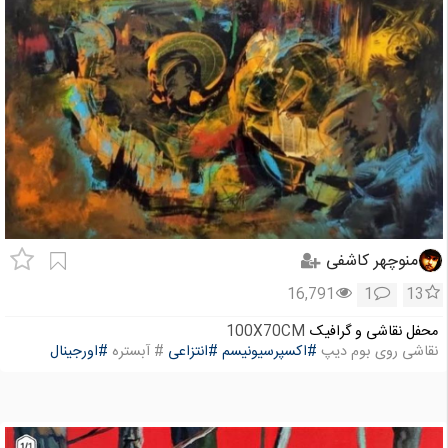
منوچهر کاشفی
16,791
1
13
محفل نقاشی و گرافیک
100X70CM
نقاشی روی بوم دیپ
#اکسپرسیونیسم
#انتزاعی
# آبستره
#اورجینال