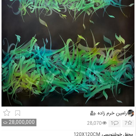
رامین خرم زاده
28,000,000
ت
28,070
1
7
محفل خوشنویسی
120X120CM