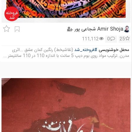
فروخته
شد
Amir Shoja شجاعی پور
111,112
0
25
محفل خوشنویسی
#فروخته_شد
(نقاشیخط) رنگین کمان عشق ...اثری
مدرن..ترکیب مواد روی بوم دیپ 5 سانت با اندازه 110 در 110 سانتیمتر ...