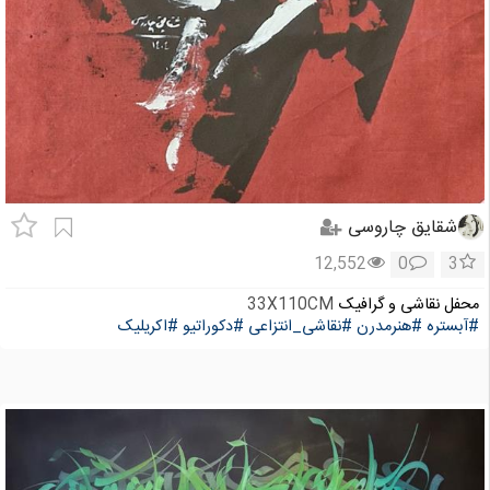
شقایق چاروسی
12,552
0
3
محفل نقاشی و گرافیک
33X110CM
#آبستره
#هنرمدرن
#نقاشی_انتزاعی
#دکوراتیو
#اکریلیک