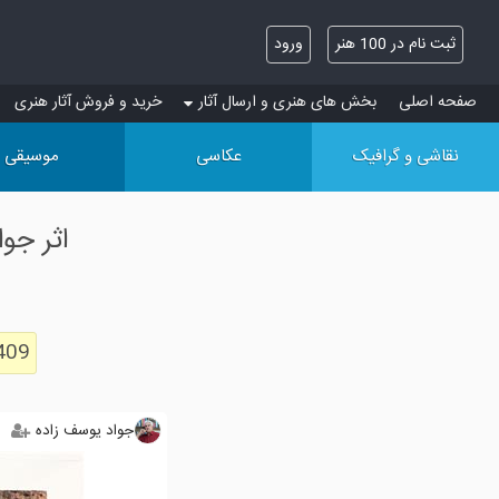
ثبت نام در 100 هنر
ورود
صفحه اصلی
بخش های هنری و ارسال آثار
خرید و فروش آثار هنری
نقاشی و گرافیک
عکاسی
موسیقی
اثر جو
409
جواد یوسف زاده