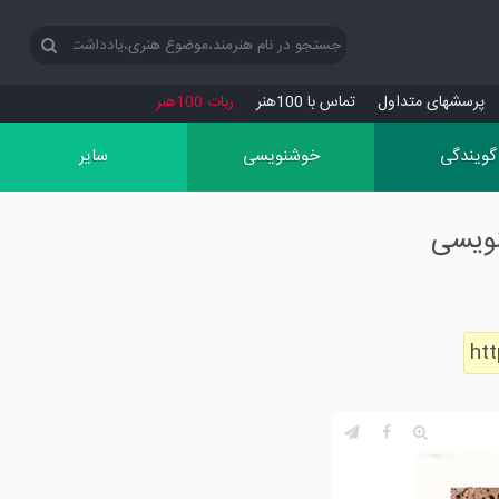
پرسش‏های متداول
تماس با 100هنر
ربات 100هنر
گویندگی
خوشنویسی
سایر
نویسی
ht