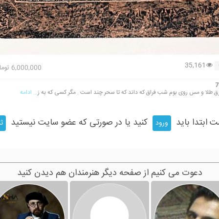
35,161
6,000,000
توما
7
ق طلا و مس روی بوم شب فراق که داند که تا سحر چند است . مگر کسی که به ز
... ادامه
ت ابتدا باید
کنید یا در صورتی که عضو سایت نیستید
ورود
ثب
دعوت می کنیم از صفحه دیگر هنرمندان هم دیدن کنید