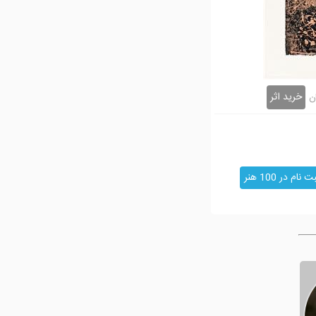
خرید اثر
ن
ت نام در 100 هنر