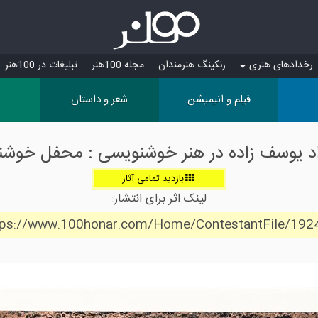
رخدادهای هنری
رنکینگ هنرمندان
مجله 100هنر
تبلیغات در 100هنر
فیلم و انیمیشن
شعر و داستان
اد یوسف زاده در هنر خوشنویسی : محفل خوش
بازدید تمامی آثار
لینک اثر برای انتشار:
tps://www.100honar.com/Home/ContestantFile/192