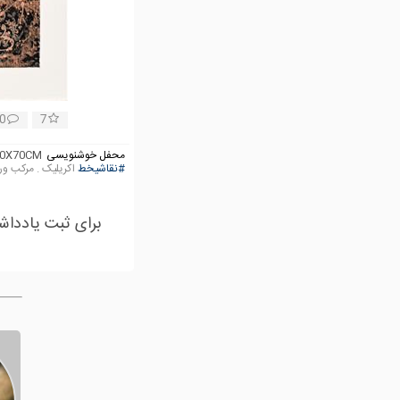
0
7
محفل خوشنویسی
0X70CM
#نقاشیخط
اکریلیک . مرکب ور
برای ثبت یادداش