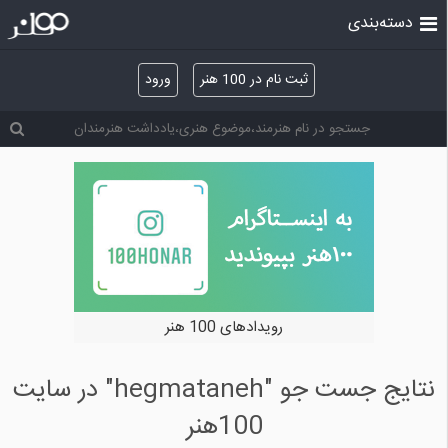
دسته‌بندی
ثبت نام در 100 هنر
ورود
رویدادهای 100 هنر
نتایج جست جو "hegmataneh" در سایت
100هنر