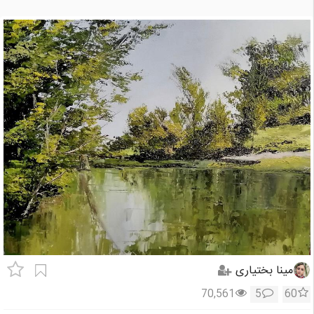
مینا بختیاری
70,561
5
60