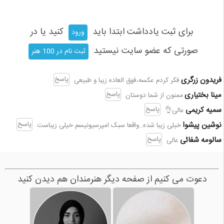
برای ثبت یادداشت ابتدا باید
کنید یا در
ورود
صورتی که عضو سایت نیستید
ثبت نام در 100 هنر
فریدون زرگری
پاسخ
فکر کردم عکسه،فوق العاده زیبا و طبیعی
مینا بختیاری
پاسخ
ممنون از شما دوستان
سمیه کریمی
پاسخ
عالی👌
نوشین پیشوا
پاسخ
خیلی زیبا شده..واقعا سبک امپرسیونیسم خیلی زیباست
سالومه شفائی
پاسخ
عالی
دعوت می کنیم از صفحه دیگر هنرمندان هم دیدن کنید