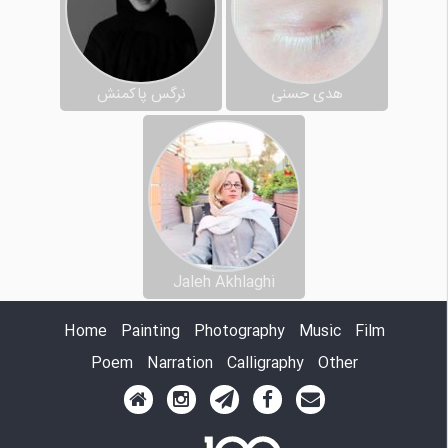
هدی حسنی
نرگس پاکمنش
Jaleh Akhlaghi
Home
Painting
Photography
Music
Film
Poem
Narration
Calligraphy
Other