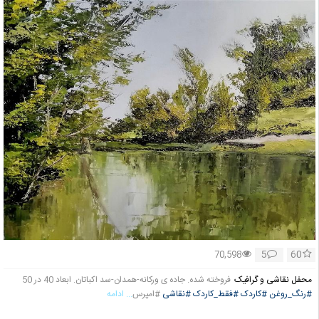
5
60
70,598
محفل نقاشی و گرافیک
فروخته شده. جاده ی ورکانه-همدان-سد اکباتان. ابعاد 40 در 50
#رنگ_روغن
#کاردک
#فقط_کاردک
#نقاشی
#امپرس
... ادامه