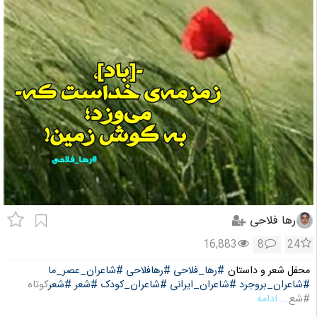
رها فلاحی
16,883
8
24
محفل شعر و داستان
#رها_فلاحی
#رهافلاحی
#شاعران_عصر_ما
#شاعران_بروجرد
#شاعران_ایرانی
#شاعران_کودک
#شعر
#شعر
کوتاه
#شع
... ادامه