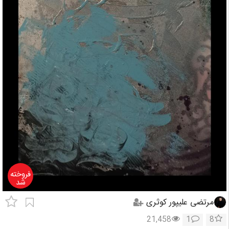
فروخته
شد
مرتضی علیپور کوثری
21,458
1
8