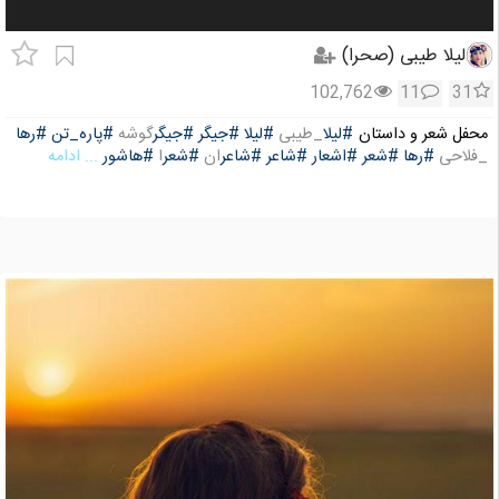
لیلا طیبی (صحرا)
102,762
11
31
محفل شعر و داستان
#لیلا
_طیبی
#لیلا
#جیگر
#جیگر
گوشه
#پاره_تن
#رها
_فلاحی
#رها
#شعر
#اشعار
#شاعر
#شاعر
ان
#شعر
ا
#هاشور
... ادامه