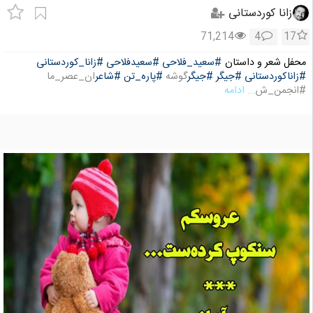
زانا کوردستانی
71,214
4
17
محفل شعر و داستان
#سعید_فلاحی
#سعیدفلاحی
#زانا_کوردستانی
#زاناکوردستانی
#جیگر
#جیگر
گوشه
#پاره_تن
#شاعر
ان_عصر_ما
#انجمن_ش
... ادامه