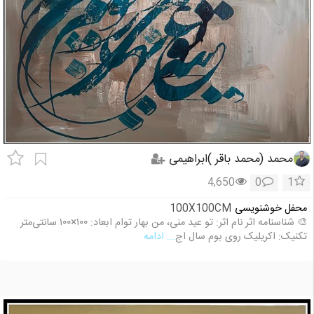
محمد (محمد باقر )ابراهیمی
4,650
0
1
محفل خوشنویسی
100X100CM
🎨 شناسنامه اثر نام اثر: تو عید منی، من بهار توام ابعاد: ۱۰۰×۱۰۰ سانتی‌متر
تکنیک: اکریلیک روی بوم سال اج
... ادامه