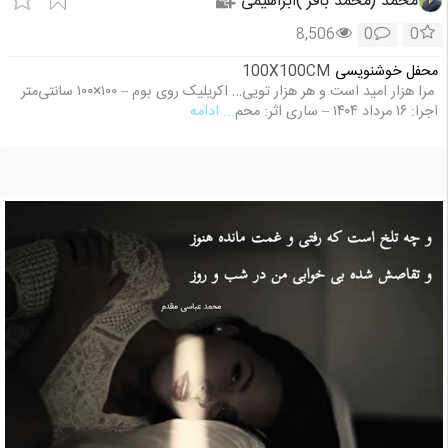
محمد (محمد باقر )ابراهیمی
8,506
0
0
محفل خوشنویسی
100X100CM
⁨ مرا هزار امید است و هر هزار تویی… اکریلیک روی بوم – ۱۰۰×۱۰۰ سانتی‌متر
اجرا: ۱۶ مرداد ۱۴۰۴ – ساری اثر: محم
... ادامه