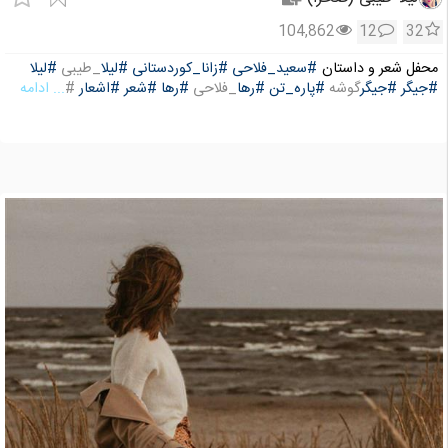
104,862
12
32
محفل شعر و داستان
#سعید_فلاحی
#زانا_کوردستانی
#لیلا
_طیبی
#لیلا
#جیگر
#جیگر
گوشه
#پاره_تن
#رها
_فلاحی
#رها
#شعر
#اشعار
#
... ادامه