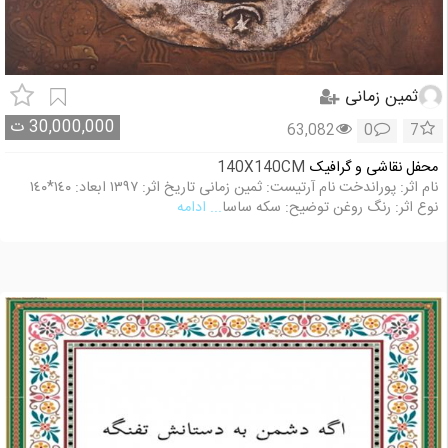
ثمین زمانی
30,000,000
ت
63,082
0
7
محفل نقاشی و گرافیک
140X140CM
نام اثر: پوراندخت نام آرتيست: ثمين زمانى تاريخ اثر: ١٣٩٧ ابعاد: ١٤٠*١٤٠
نوع اثر: رنگ روغن توضيح: سكه ساسا
... ادامه