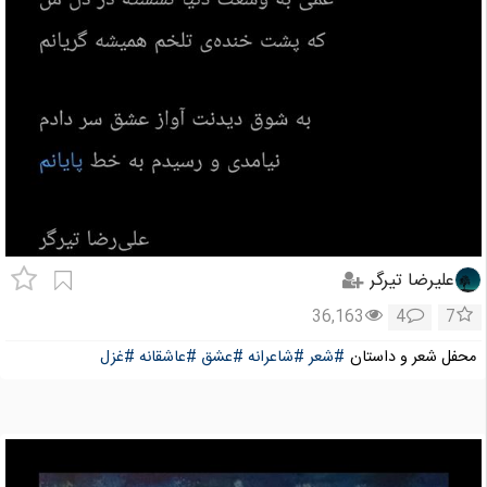
علیرضا تیرگر
36,163
4
7
محفل شعر و داستان
#شعر
#شاعرانه
#عشق
#عاشقانه
#غزل