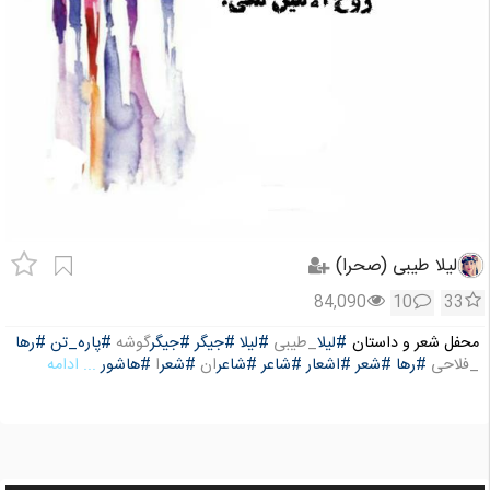
لیلا طیبی (صحرا)
84,090
10
33
محفل شعر و داستان
#لیلا
_طیبی
#لیلا
#جیگر
#جیگر
گوشه
#پاره_تن
#رها
_فلاحی
#رها
#شعر
#اشعار
#شاعر
#شاعر
ان
#شعر
ا
#هاشور
... ادامه