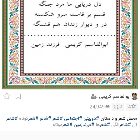
ابوالقاسم کریمی
24,949
0
4
محفل شعر و داستان
#دوبیتی
#اجتماعی
#شعر
#شاعر
#شعر
کوتاه
#شاعر
ان
#شاعر
انگی
#شعر
ها
#فرزندزمین
#شعر
موتاه