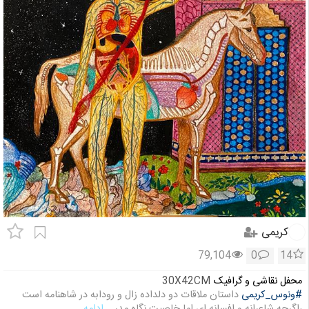
کریمی
79,104
0
14
محفل نقاشی و گرافیک
30X42CM
#ونوس_کریمی
داستان ملاقات دو دلداده زال و رودابه در شاهنامه است