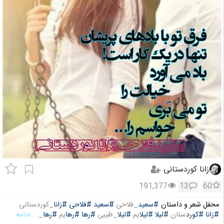
زانا کوردستانی
191,377
13
60
محفل شعر و داستان
#سعید
_فلاحی
#سعید
#فلاحی
#زانا
_کوردستانی
#زانا
#کورد
ستان
#لیلا
#لیلا
یم
#لیلا
_طیبی
#رها
#رها
یم
#رها
_
... ادامه