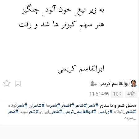
ابوالقاسم کریمی
11,614
1
4
محفل شعر و داستان
#شعر
#شاعر
#اشعار
#شعر
ها
#شاعر
ان
#شعر
کوتاه
#شعر
_کوتاه
#ورامین
#ابوالقاسم_کریمی
#شعر
_ایران
#شعر
سپید
#شعر
_سپید