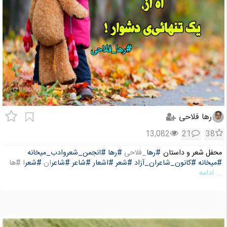
رها فلاحی
13,082
21
38
محفل شعر و داستان
#رها
_فلاحی
#رها
#انجمن_شعروادب_میخانه
#میخانه
#کانون_شاعران_آزاد
#شعر
#اشعار
#شاعر
#شاعر
ان
#شعر
ا #ها
... ادامه