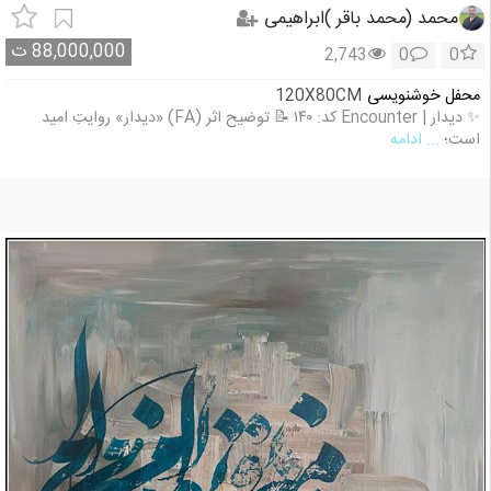
محمد (محمد باقر )ابراهیمی
88,000,000
ت
2,743
0
0
محفل خوشنویسی
120X80CM
✨ دیدار | Encounter کد: ۱۴۰ 📝 توضیح اثر (FA) «دیدار» روایتِ امید
است؛
... ادامه