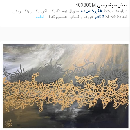
محفل خوشنویسی
40X80CM
تابلو نقاشیخط
#فروخته_شد
متریال:بوم تکنیک :اکرولیک و رنگ روغن
ابعاد:40×80
#ناظر
حروف و کلماتی هستیم که ا
... ادامه