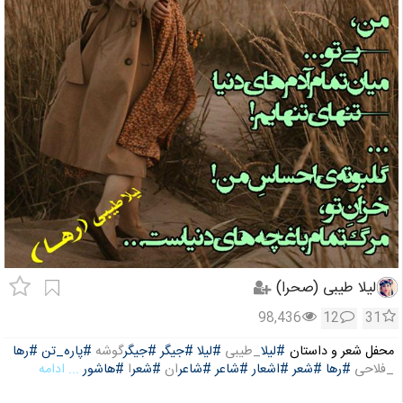
لیلا طیبی (صحرا)
98,436
12
31
محفل شعر و داستان
#لیلا
_طیبی
#لیلا
#جیگر
#جیگر
گوشه
#پاره_تن
#رها
_فلاحی
#رها
#شعر
#اشعار
#شاعر
#شاعر
ان
#شعر
ا
#هاشور
... ادامه