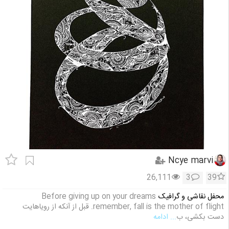
Ncye marvi
26,111
3
39
محفل نقاشی و گرافیک
Before giving up on your dreams
remember, fall is the mother of flight. قبل از آنکه از رویاهایت
دست بکشی، ب
... ادامه