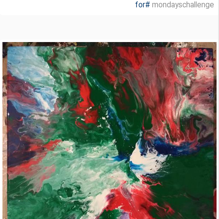
#for
mondayschallenge