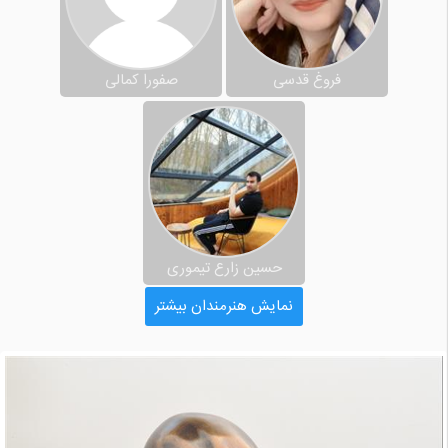
فروغ قدسی
صفورا کمالی
حسین زارع تیموری
نمایش هنرمندان بیشتر