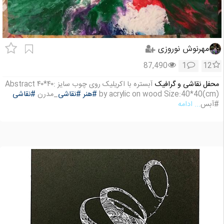
مهرنوش نوروزی
87,490
1
12
محفل نقاشی و گرافیک
آبستره با اکریلیک روی چوب سایز :۴۰*۴۰ Abstract
by acrylic on wood Size:40*40(cm)
#هنر
#نقاشی
_مدرن
#نقاشی
#آبس
... ادامه