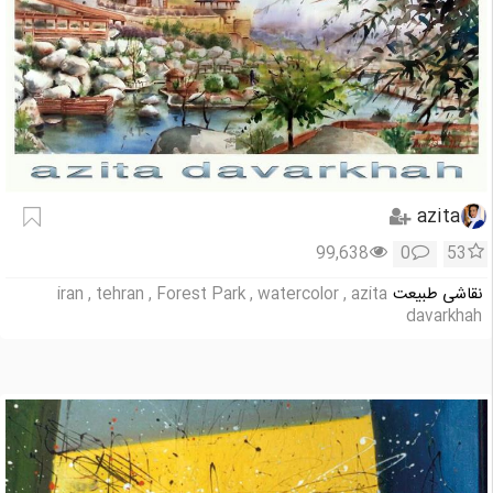
azita
99,638
0
53
نقاشی طبیعت
iran , tehran , Forest Park , watercolor , azita
davarkhah