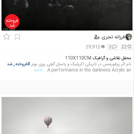
فروخته
شد
فرزانه تجری
29,912
3
22
محفل نقاشی و گرافیک
110X110CM
نام اثر پرفورمنس در تاریکی اکریلیک و پاستل گچی روی بوم
#فروخته_شد
A performance in the darkness Acrylic an
... ادامه