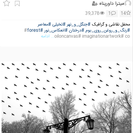
میترا داورپناه
39,378
1
14
محفل نقاشی و گرافیک
#جنگل_و_نهر
#تخیلی
#معاصر
#رنگ_و_روغن_روی_بوم
#درختان
#انعکاس_نور
#forest
#
oiloncanvas# imaginationartwork# co
... ادامه