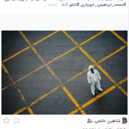
#محمد_ابراهیمی_جویباری
#تابلو
#نقا
... ادامه
شاهین خلجی