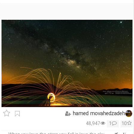
hamed movahedzadeh
48,947
1
10