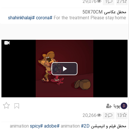
29,076
1
27
محفل عکاسی
50X70CM
#shahinkhalaji
#corona
For the treatment Please stay home
Play
Video
پویا
20,266
2
13
محفل فیلم و انیمیشن
#2D
animation
animation
#adobe
#spicy