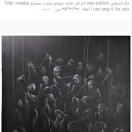
تک ادیشن one edition نام اثر: شاید بتوانم برایت بسرایم Title: maybe
I can sing it for you ابعاد: ۳۰*۳۰*۳۵ س
... ادامه