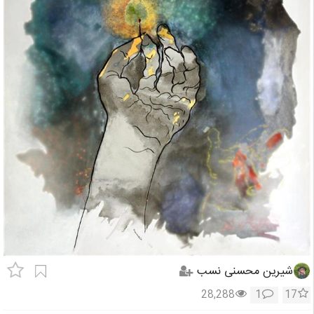
شیرین محسنی نسب
28,288
1
17