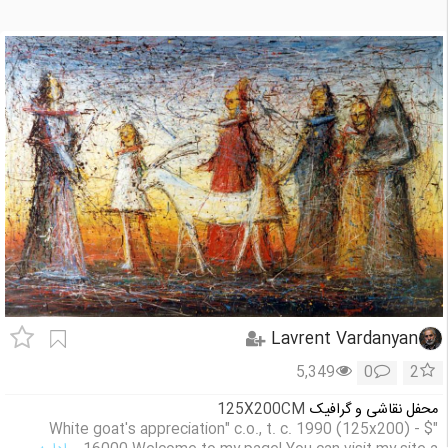
Lavrent Vardanyan
5,349
0
2
محفل نقاشی و گرافیک
125X200CM
"White goat's appreciation" c.o., t. c. 1990 (125x200) - $