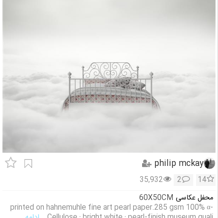
philip mckay
35,932
2
14
محفل عکاسی
60X50CM
printed on hahnemuhle fine art pearl paper.285 gsm 100% α-
Cellulose · bright white · pearl-finish museum quali
... ادامه