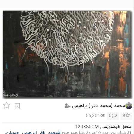
محمد (محمد باقر )ابراهیمی
56,301
0
8
محفل خوشنویسی
120X80CM
اکریلیک روی بوم ۱۲۰ در ۸۰ دنیا همه هیچ
#محمد_باقر_ابراهیمی_جویباری