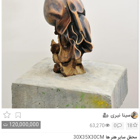
سینا نیری
120,000,000
ت
63,270
0
18
محفل سایر هنر ها
30X35X30CM