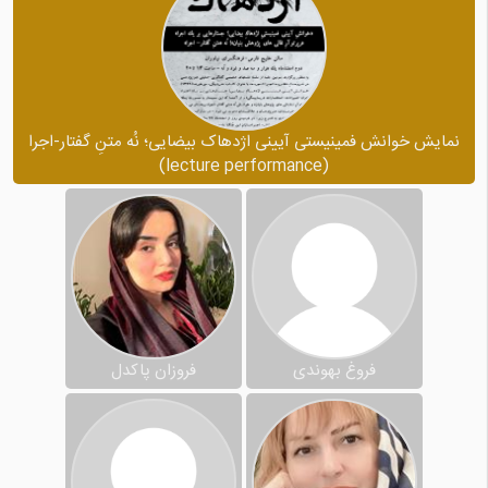
نمایش خوانش فمینیستی آیینی اژدهاک بیضایی؛ نُه متنِ گفتار-اجرا
(lecture performance)
فروغ بهوندی
فروزان پاکدل