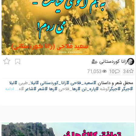
زانا کوردستانی
71,053
10
34
محفل شعر و داستان
#سعید_فلاحی
#زانا_کوردستانی
#لیلا
_طیبی
#لیلا
#جیگر
#جیگر
گوشه
#پاره_تن
#رها
_فلاحی
#رها
#شعر
#شاعر
#ه
... ادامه