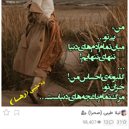
لیلا طیبی (صحرا)
98,407
12
31