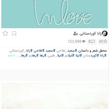
زانا کوردستانی
123,998
8
45
محفل شعر و داستان
#سعید
_فلاحی
#سعید
#فلاحی
#زانا
_کوردستانی
#زانا
#کورد
ستان
#لیلا
#لیلا
یم
#لیلا
_طیبی
#رها
#رها
یم
#رها
_
... ادامه