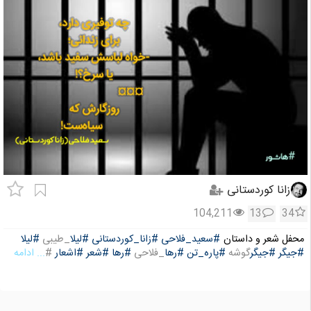
زانا کوردستانی
104,211
13
34
محفل شعر و داستان
#سعید_فلاحی
#زانا_کوردستانی
#لیلا
_طیبی
#لیلا
#جیگر
#جیگر
گوشه
#پاره_تن
#رها
_فلاحی
#رها
#شعر
#اشعار
#
... ادامه