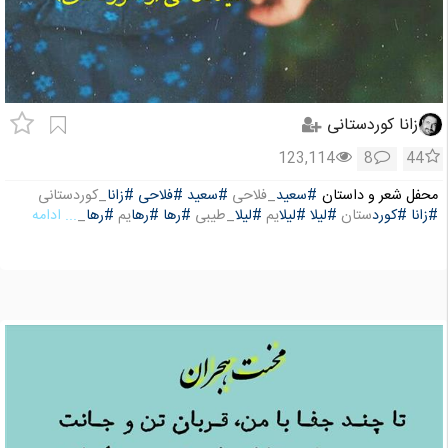
زانا کوردستانی
123,114
8
44
محفل شعر و داستان
#سعید
_فلاحی
#سعید
#فلاحی
#زانا
_کوردستانی
#زانا
#کورد
ستان
#لیلا
#لیلا
یم
#لیلا
_طیبی
#رها
#رها
یم
#رها
_
... ادامه