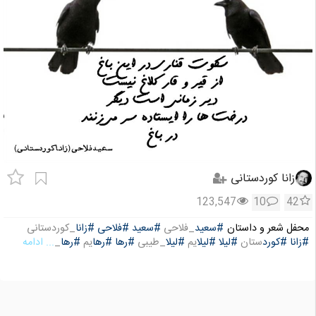
زانا کوردستانی
123,547
10
42
محفل شعر و داستان
#سعید
_فلاحی
#سعید
#فلاحی
#زانا
_کوردستانی
#زانا
#کورد
ستان
#لیلا
#لیلا
یم
#لیلا
_طیبی
#رها
#رها
یم
#رها
_
... ادامه