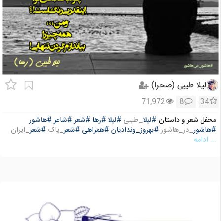
لیلا طیبی (صحرا)
71,972
8
34
محفل شعر و داستان
#لیلا
_طیبی
#لیلا
#رها
#شعر
#شاعر
#هاشور
#هاشور
_در_هاشور
#بهروز_وندادیان
#همراهی
#شعر
_پاک
#شعر
_ایران
... ادامه