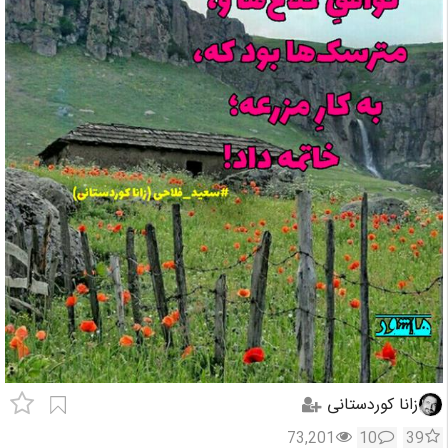
زانا کوردستانی
73,201
10
39