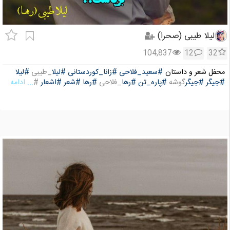
لیلا طیبی (صحرا)
104,837
12
32
محفل شعر و داستان
#سعید_فلاحی
#زانا_کوردستانی
#لیلا
_طیبی
#لیلا
#جیگر
#جیگر
گوشه
#پاره_تن
#رها
_فلاحی
#رها
#شعر
#اشعار
#
... ادامه