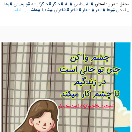
محفل شعر و داستان
#لیلا
_طیبی
#لیلا
#جیگر
#جیگر
گوشه
#پاره_تن
#رها
_فلاحی
#رها
#شعر
#اشعار
#شاعر
#شاعر
ان
#شعر
ا
#هاشور
... ادامه