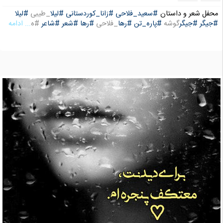
محفل شعر و داستان
#سعید_فلاحی
#زانا_کوردستانی
#لیلا
_طیبی
#لیلا
#جیگر
#جیگر
گوشه
#پاره_تن
#رها
_فلاحی
#رها
#شعر
#شاعر
#ه
... ادامه