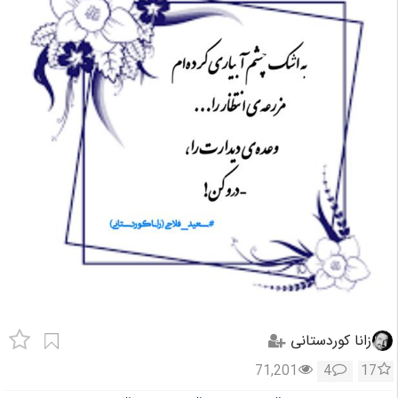
زانا کوردستانی
71,201
4
17