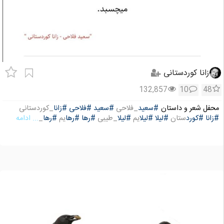
زانا کوردستانی
132,857
10
48
محفل شعر و داستان
#سعید
_فلاحی
#سعید
#فلاحی
#زانا
_کوردستانی
#زانا
#کورد
ستان
#لیلا
#لیلا
یم
#لیلا
_طیبی
#رها
#رها
یم
#رها
_
... ادامه