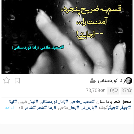
زانا کوردستانی
73,708
10
37
محفل شعر و داستان
#سعید_فلاحی
#زانا_کوردستانی
#لیلا
_طیبی
#لیلا
#جیگر
#جیگر
گوشه
#پاره_تن
#رها
_فلاحی
#رها
#شعر
#شاعر
#ه
... ادامه