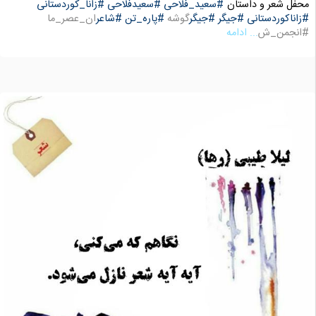
محفل شعر و داستان
#سعید_فلاحی
#سعیدفلاحی
#زانا_کوردستانی
#زاناکوردستانی
#جیگر
#جیگر
گوشه
#پاره_تن
#شاعر
ان_عصر_ما
#انجمن_ش
... ادامه