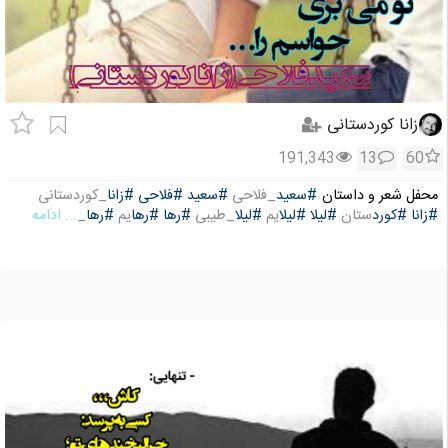
زانا کوردستانی
191,343
13
60
محفل شعر و داستان
#سعید
_فلاحی
#سعید
#فلاحی
#زانا
_کوردستانی
#زانا
#کورد
ستان
#لیلا
#لیلا
یم
#لیلا
_طیبی
#رها
#رها
یم
#رها
_
... ادامه