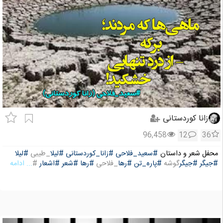
زانا کوردستانی
96,458
12
36
محفل شعر و داستان
#سعید_فلاحی
#زانا_کوردستانی
#لیلا
_طیبی
#لیلا
#جیگر
#جیگر
گوشه
#پاره_تن
#رها
_فلاحی
#رها
#شعر
#اشعار
#
... ادامه