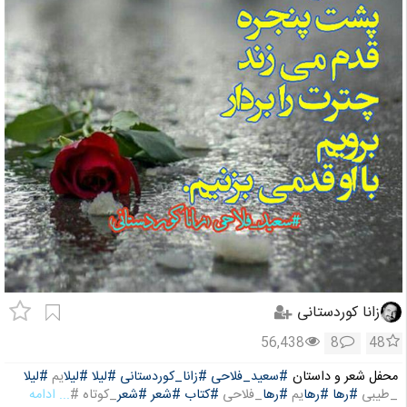
زانا کوردستانی
56,438
8
48
محفل شعر و داستان
#سعید_فلاحی
#زانا_کوردستانی
#لیلا
#لیلا
یم
#لیلا
_طیبی
#رها
#رها
یم
#رها
_فلاحی
#کتاب
#شعر
#شعر
_کوتاه #
... ادامه