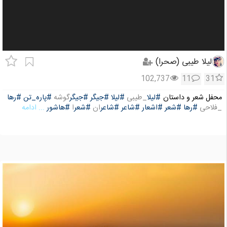
لیلا طیبی (صحرا)
102,737
11
31
محفل شعر و داستان
#لیلا
_طیبی
#لیلا
#جیگر
#جیگر
گوشه
#پاره_تن
#رها
_فلاحی
#رها
#شعر
#اشعار
#شاعر
#شاعر
ان
#شعر
ا
#هاشور
... ادامه