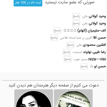
صورتی که عضو سایت نیستید
ثبت نام در 100 هنر
وحید کولانی
پاسخ
عالی
وحید کولانی
پاسخ
عالی
الف-سلیمیان (الهام)
پاسخ
👏👏👏👏
حسن آقا
پاسخ
آفرین بر شما استاد فلاحی
افشین محمودی
پاسخ
عالی
رضا طیبی نهاوند
پاسخ
احسنت
reza---visi
پاسخ
بسیار خوب
حسن لو
پاسخ
👍
دعوت می کنیم از صفحه دیگر هنرمندان هم دیدن کنید