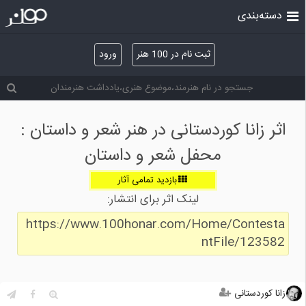
دسته‌بندی
ثبت نام در 100 هنر
ورود
اثر زانا کوردستانی در هنر شعر و داستان :
محفل شعر و داستان
بازدید تمامی آثار
لینک اثر برای انتشار:
https://www.100honar.com/Home/Contesta
ntFile/123582
زانا کوردستانی