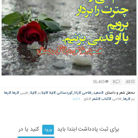
8
48
56,465
محفل شعر و داستان
#سعید_فلاحی
#زانا_کوردستانی
#لیلا
#لیلا
یم
#لیلا
_طیبی
#رها
#رها
یم
#رها
_فلاحی
#کتاب
#شعر
#شع
... ادامه
برای ثبت یادداشت ابتدا باید
کنید یا در
ورود