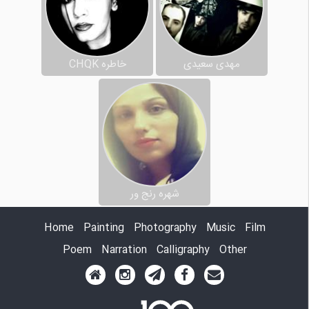
مهدی سعیدی
خاطره CHQK
شهره رنج ور
Home
Painting
Photography
Music
Film
Poem
Narration
Calligraphy
Other