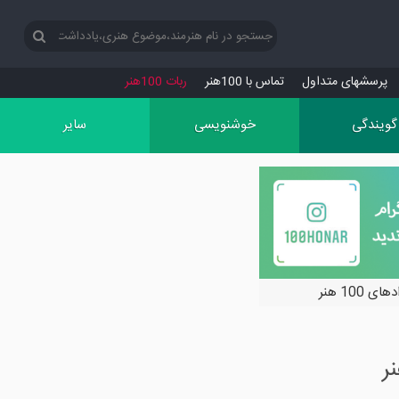
پرسش‏های متداول
تماس با 100هنر
ربات 100هنر
گویندگی
خوشنویسی
سایر
ی 100 هنر