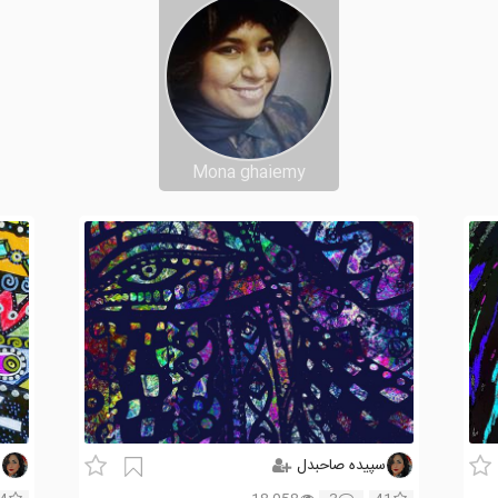
Mona ghaiemy
سپیده صاحبدل
س