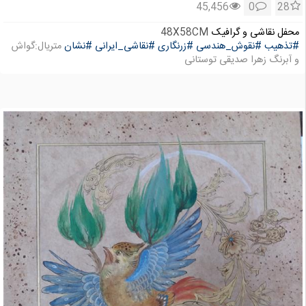
45,456
0
28
محفل نقاشی و گرافیک
48X58CM
#تذهیب
#نقوش_هندسی
#زرنگاری
#نقاشی_ایرانی
#نشان
متریال:گواش
و آبرنگ زهرا صدیقی توستانی