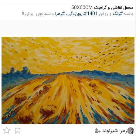
محفل نقاشی و گرافیک
50X60CM
بافت
#رنگ
و روغن
#1401،رویازدگی،
#زهرا
دستمالچی ایرانی#
زهرا شیرکوند