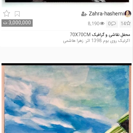
Zahra-hashemi
3,000,000
ت
8,190
0
14
محفل نقاشی و گرافیک
70X70CM
اکرلیک روی بوم 1398 اثر: زهرا هاشمی