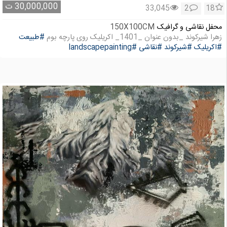
30,000,000
ت
33,045
2
18
محفل نقاشی و گرافیک
150X100CM
زهرا شیرکوند _بدون عنوان _1401_ اکریلیک روی پارچه بوم
#طبیعت
#اکریلیک
#شیرکوند
#نقاشی
#landscapepainting