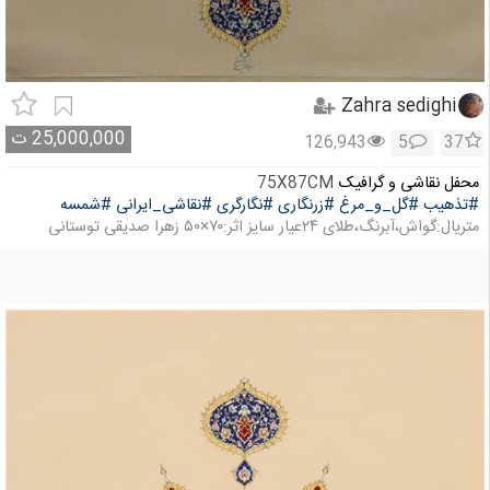
Zahra sedighi
25,000,000
ت
126,943
5
37
محفل نقاشی و گرافیک
75X87CM
#تذهیب
#گل_و_مرغ
#زرنگاری
#نگارگری
#نقاشی_ایرانی
#شمسه
متریال:گواش،آبرنگ،طلای ۲۴عیار سایز اثر:۷۰×۵۰ زهرا صدیقی توستانی