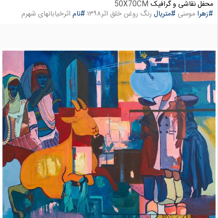
محفل نقاشی و گرافیک
50X70CM
#زهرا
مومنی
#متریال
رنگ روغن خلق اثر۱۳۹۸
#نام
اثرخیابانهای شهرم