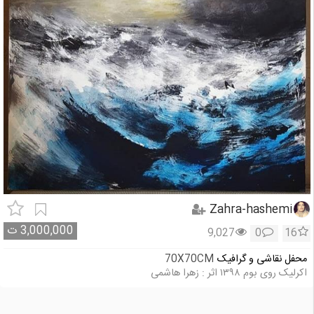
Zahra-hashemi
3,000,000
ت
9,027
0
16
محفل نقاشی و گرافیک
70X70CM
اکرلیک روی بوم ۱۳۹۸ اثر : زهرا هاشمی