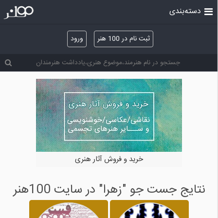
دسته‌بندی
ثبت نام در 100 هنر
ورود
خرید و فروش آثار هنری
نتایج جست جو "زهرا" در سایت 100هنر