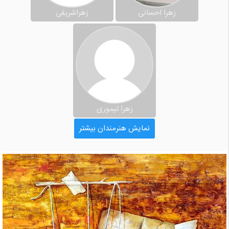
زهرا احسانی
زهراشریفی
زهرا تیموری
نمایش هنرمندان بیشتر