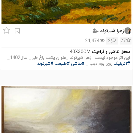
زهرا شیرکوند
21,474
2
27
محفل نقاشی و گرافیک
40X30CM
این اثر موجود نیست . زهرا شیرکوند _عنوان:پشت باغ قلی_ سال1402_
#اکریلیک
روی بوم دیپ _
#نقاشی
#طبیعت
#شیرکوند