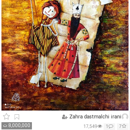
Zahra dastmalchi irani
8,000,000
ت
17,549
1
7