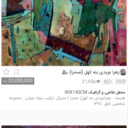
زهرا نویدی بنه کهل (صحرا)
20,000,000
ت
21,956
0
25
محفل نقاشی و گرافیک
90X140CM
هنرمند : زهرانویدی بنه کهل( صحرا ) متریال :ترکیب مواد عنوان : مجموعه
شخصی خلق: ۱۳۹۸