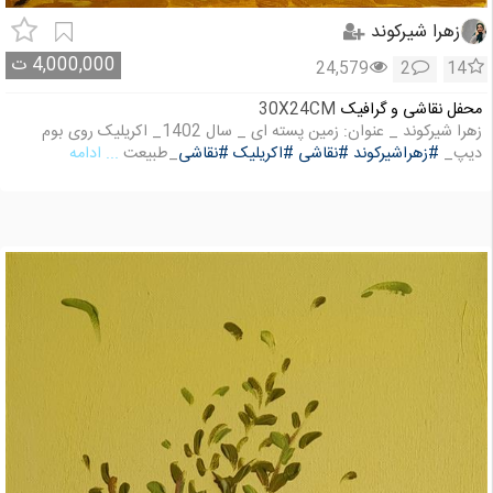
زهرا شیرکوند
4,000,000
ت
24,579
2
14
محفل نقاشی و گرافیک
30X24CM
زهرا شیرکوند _ عنوان: زمین پسته ای _ سال 1402_ اکریلیک روی بوم
دیپ_
#زهراشیرکوند
#نقاشی
#اکریلیک
#نقاشی
_طبیعت
... ادامه