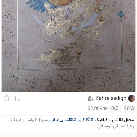
Zahra sedighi
32,089
0
28
محفل نقاشی و گرافیک
#نگارگری
#نقاشی_ایرانی
متریال:گواش و آبرنگ
زهرا صدیقی توستانی