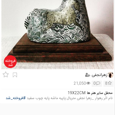
فروخته
شد
زهرانجفی
21,050
0
8
محفل سایر هنر ها
19X22CM
نام اثر:رهوار _زهرا نجفی متریال:پاپیه ماشه پایه چوب سفید
#فروخته_شد