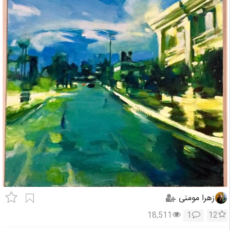
زهرا مومنی
18,511
1
12