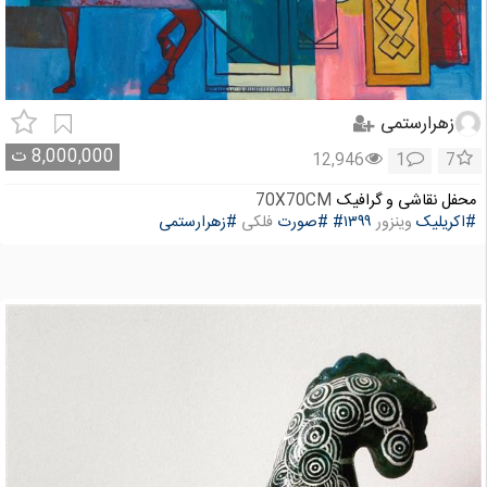
زهرارستمی
8,000,000
ت
12,946
1
7
محفل نقاشی و گرافیک
70X70CM
#اکریلیک
وینزور
#۱۳۹۹
#صورت
فلکی
#زهرارستمی