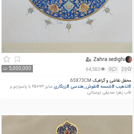
Zahra sedighi
5,000,000
ت
64,583
0
25
محفل نقاشی و گرافیک
65X73CM
#تذهیب
#شمسه
#نقوش_هندسی
#زرنگاری
سایز:۷۳×۶۵ با پاسپارتو و
قاب زهرا صدیقی توستانی