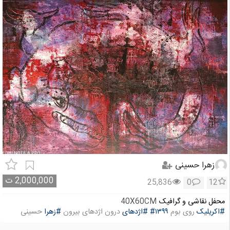
زهرا حسینی
2,000,000
ت
25,836
0
12
محفل نقاشی و گرافیک
40X60CM
#اکریلیک
روی بوم
#۱۳۹۹
#اژدهای
درون اژدهای بیرون
#زهرا
حسینی