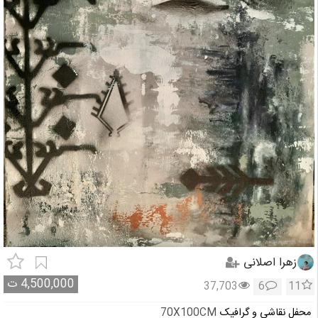
زهرا اصلانی
4,500,000
ت
37,703
6
11
محفل نقاشی و گرافیک
70X100CM