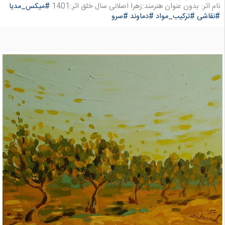
نام اثر: بدون عنوان هنرمند:زهرا اصلانی سال خلق اثر:1401
#میکس_مدیا
#نقاشی
#ترکیب_مواد
#دماوند
#سرو