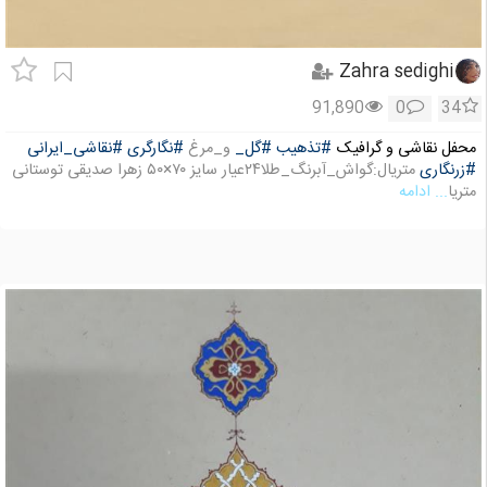
Zahra sedighi
91,890
0
34
محفل نقاشی و گرافیک
#تذهیب
#گل_
و_مرغ
#نگارگری
#نقاشی_ایرانی
#زرنگاری
متریال:گواش_آبرنگ_طلا۲۴عیار سایز ۷۰×۵۰ زهرا صدیقی توستانی
متریا
... ادامه