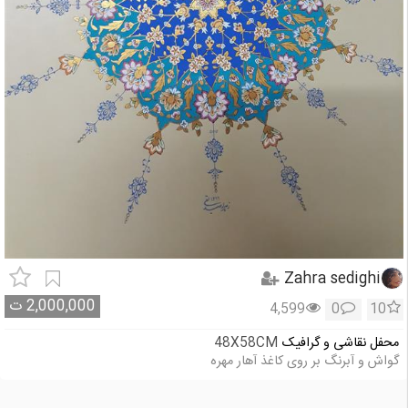
Zahra sedighi
2,000,000
ت
4,599
0
10
محفل نقاشی و گرافیک
48X58CM
گواش و آبرنگ بر روی کاغذ آهار مهره