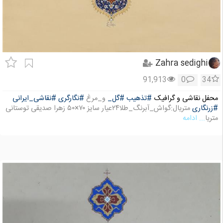
Zahra sedighi
91,913
0
34
محفل نقاشی و گرافیک
#تذهیب
#گل_
و_مرغ
#نگارگری
#نقاشی_ایرانی
#زرنگاری
متریال:گواش_آبرنگ_طلا۲۴عیار سایز ۷۰×۵۰ زهرا صدیقی توستانی
متریا
... ادامه