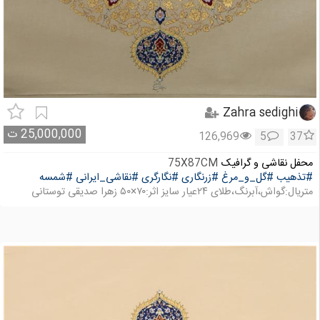
Zahra sedighi
25,000,000
ت
126,969
5
37
محفل نقاشی و گرافیک
75X87CM
#تذهیب
#گل_و_مرغ
#زرنگاری
#نگارگری
#نقاشی_ایرانی
#شمسه
متریال:گواش،آبرنگ،طلای ۲۴عیار سایز اثر:۷۰×۵۰ زهرا صدیقی توستانی