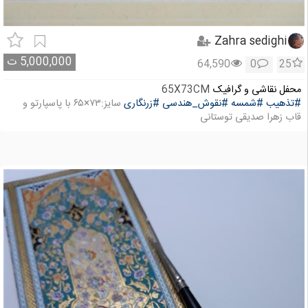
Zahra sedighi
5,000,000
ت
64,590
0
25
محفل نقاشی و گرافیک
65X73CM
#تذهیب
#شمسه
#نقوش_هندسی
#زرنگاری
سایز:۷۳×۶۵ با پاسپارتو و
قاب زهرا صدیقی توستانی