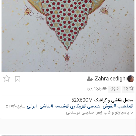
Zahra sedighi
57,185
0
13
محفل نقاشی و گرافیک
52X60CM
#تذهیب
#نقوش_هندسی
#زرنگاری
#شمسه
#نقاشی_ایرانی
سایز:۶۰×۵۲
با پاسپارتو و قاب زهرا صدیقی توستانی