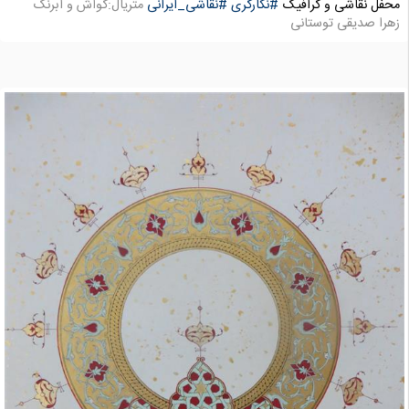
محفل نقاشی و گرافیک
#نگارگری
#نقاشی_ایرانی
متریال:گواش و آبرنگ
زهرا صدیقی توستانی