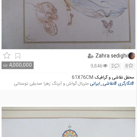
Zahra sedighi
4,000,000
ت
9,846
2
8
محفل نقاشی و گرافیک
61X76CM
#نگارگری
#نقاشی_ایرانی
متریال:گواش و آبرنگ زهرا صدیقی توستانی