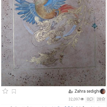
Zahra sedighi
32,097
0
28