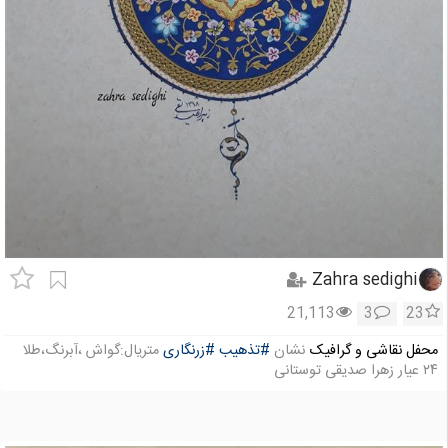
Zahra sedighi
21,113
3
23
محفل نقاشی و گرافیک
نشان
#تذهیب
#زرنگاری
متریال:گواش ،آبرنگ،طلا
۲۴ عیار زهرا صدیقی توستانی