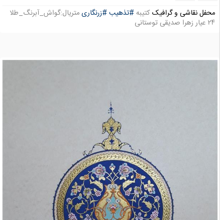
محفل نقاشی و گرافیک
کتیبه
#تذهیب
#زرنگاری
متریال:گواش_آبرنگ_طلا
۲۴ عیار زهرا صدیقی توستانی