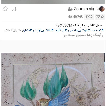
Zahra sedighi
45,462
0
28
محفل نقاشی و گرافیک
48X58CM
#تذهیب
#نقوش_هندسی
#زرنگاری
#نقاشی_ایرانی
#نشان
متریال:گواش
و آبرنگ زهرا صدیقی توستانی