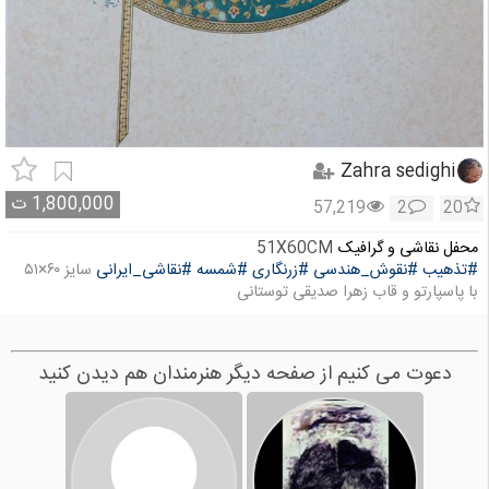
Zahra sedighi
1,800,000
ت
57,219
2
20
محفل نقاشی و گرافیک
51X60CM
#تذهیب
#نقوش_هندسی
#زرنگاری
#شمسه
#نقاشی_ایرانی
سایز ۶۰×۵۱
با پاسپارتو و قاب زهرا صدیقی توستانی
دعوت می کنیم از صفحه دیگر هنرمندان هم دیدن کنید