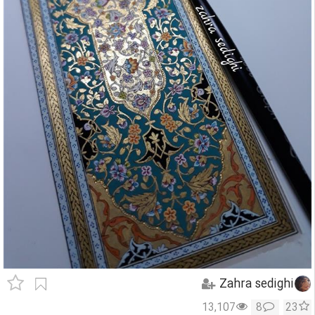
Zahra sedighi
13,107
8
23