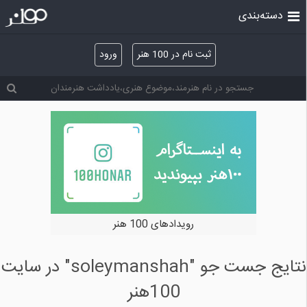
دسته‌بندی
ثبت نام در 100 هنر
ورود
رویدادهای 100 هنر
نتایج جست جو "soleymanshah" در سایت
100هنر