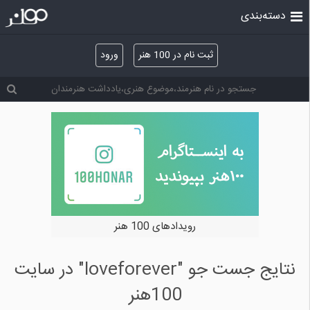
دسته‌بندی
ثبت نام در 100 هنر
ورود
رویدادهای 100 هنر
نتایج جست جو "loveforever" در سایت
100هنر