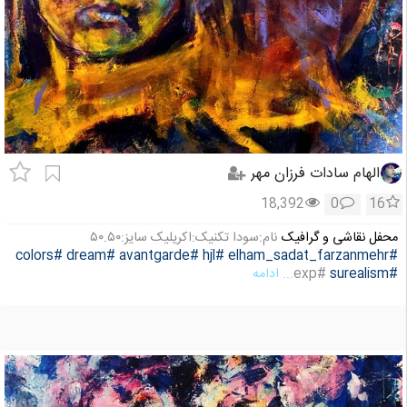
الهام سادات فرزان مهر
18,392
0
16
محفل نقاشی و گرافیک
نام:سودا تکنیک:اکریلیک سایز:۵۰.۵۰
#colors
#dream
#avantgarde
#hjl
#elham_sadat_farzanmehr
#surealism
#exp
... ادامه