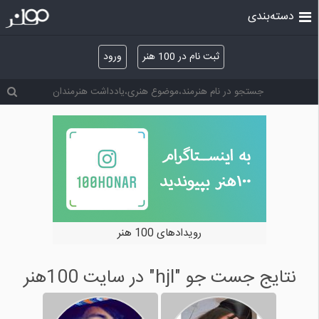
دسته‌بندی
ثبت نام در 100 هنر
ورود
رویدادهای 100 هنر
نتایج جست جو "hjl" در سایت 100هنر