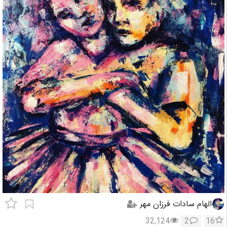
الهام سادات فرزان مهر
32,124
2
16