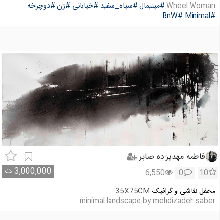
Wheel Woman
#مینیمال
#سیاه_سفید
#خیابانی
#زن
#دوچرخه
#BnW
#Minimal
فاطمه مهدیزاده صابر
3,000,000
ت
6,550
0
10
محفل نقاشی و گرافیک
35X75CM
minimal landscape by mehdizadeh saber