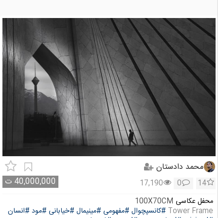
محمد دادستان
40,000,000
ت
17,190
0
14
محفل عکاسی
100X70CM
Tower Frame
#کانسپچوال
#مفهومی
#مینیمال
#خیابانی
#مود
#انسان