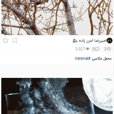
امیررضا امن زاده
3,927
0
3
محفل عکاسی
#minimal