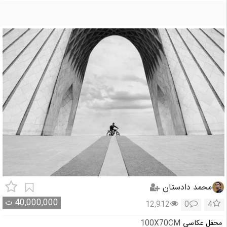
محمد دادستان
40,000,000
ت
12,912
0
4
محفل عکاسی
100X70CM