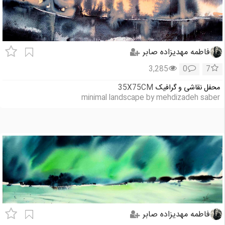
فاطمه مهدیزاده صابر
3,285
0
7
محفل نقاشی و گرافیک
35X75CM
minimal landscape by mehdizadeh saber
فاطمه مهدیزاده صابر