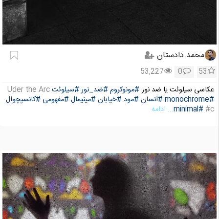
محمد دادستان
53,227
0
53
عکاسی سیلوئت یا ضد نور
#مونوکروم
#ضد_نور
#سیلوئت
Uder the Arc
#monochrome
#انسان
#مود
#خیابان
#مینیمال
#مفهومی
#کانسپچوال
#c
#minimal
... ادامه