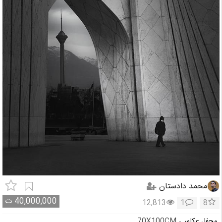
محمد دادستان
40,000,000
ت
12,813
1
8
محفل عکاسی
70X100CM