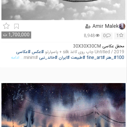
Amir Malek
1,700,000
ت
8,948
0
1
محفل عکاسی
30X30X30CM
Untitled / 2019 چاپ روی کاغذ silk + پاسپارتو
#عکس
#عکاسی
#100_هنر
#fine_art
#طبیعت
#ایران
#خالد_نبی
#minim
... ادامه