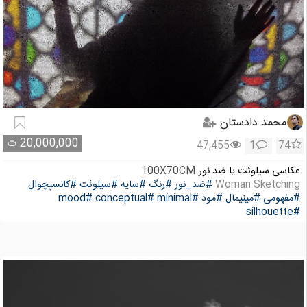
محمد دادستان
20,000,000
ت
47,455
1
74
عکاسی سیلوئت یا ضد نور
100X70CM
Woman Sketching
#ضد_نور
#رنگ
#سایه
#سیلوئت
#کانسپچوال
#مفهومی
#مینیمال
#مود
#minimal
#conceptual
#mood
#silhouette