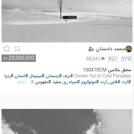
محمد دادستان
20,000,000
ت
58,041
8
37
محفل عکاسی
100X70CM
Dream Hut in Cold Paradise
#برف
#زمستان
#مینیمال
#انسان
#ردپا
#آرت
#فاین_آرت
#مونوکروم
#سیاه_و_سفید
#مفهومی
#
... ادامه