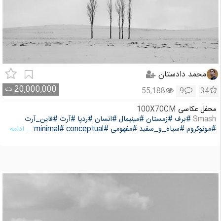
محمد دادستان
20,000,000
ت
55,188
9
34
محفل عکاسی
100X70CM
Smash
#برف
#زمستان
#مینیمال
#انسان
#ردپا
#آرت
#فاین_آرت
#مونوکروم
#سیاه_و_سفید
#مفهومی
#conceptual
#minimal
... ادامه