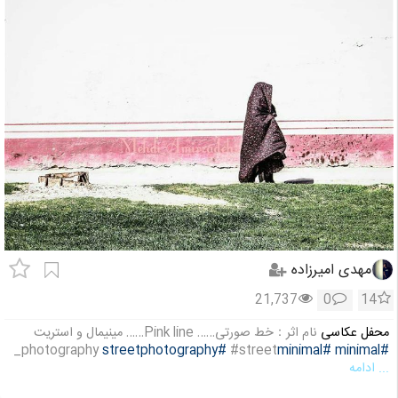
مهدی امیرزاده
21,737
0
14
محفل عکاسی
نام اثر：خط صورتی…… Pink line…… مینیمال و استریت
photography
#streetphotography
#street_
#minimal
#minimal
... ادامه