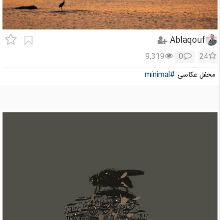
Ablaqouf
9,319
0
24
محفل عکاسی
#minimal