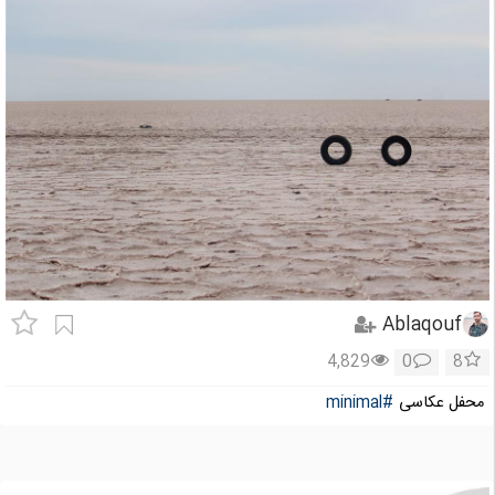
Ablaqouf
4,829
0
8
محفل عکاسی
#minimal