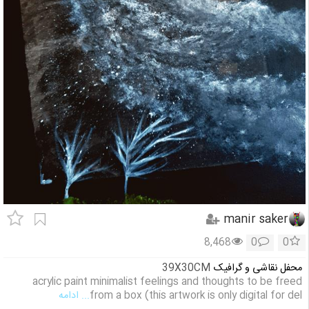
manir saker
8,468
0
0
محفل نقاشی و گرافیک
39X30CM
acrylic paint minimalist feelings and thoughts to be freed
from a box (this artwork is only digital for del
... ادامه