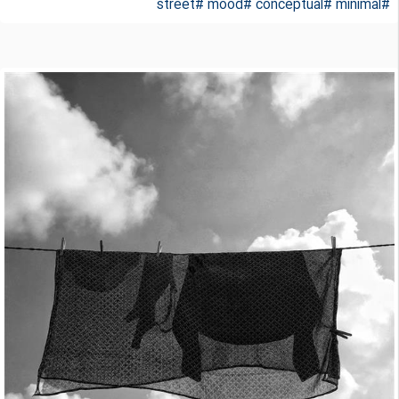
#street
#mood
#conceptual
#minimal