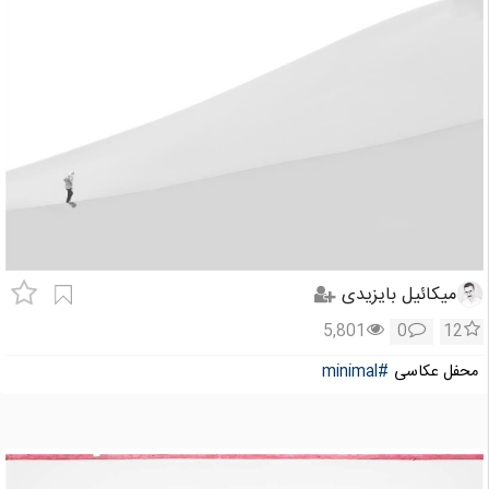
میکائیل بایزیدی
5,801
0
12
محفل عکاسی
#minimal