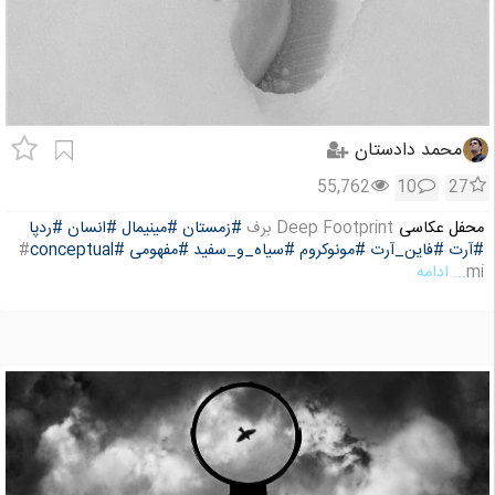
محمد دادستان
55,762
10
27
محفل عکاسی
Deep Footprint برف
#زمستان
#مینیمال
#انسان
#ردپا
#آرت
#فاین_آرت
#مونوکروم
#سیاه_و_سفید
#مفهومی
#conceptual
#
mi
... ادامه