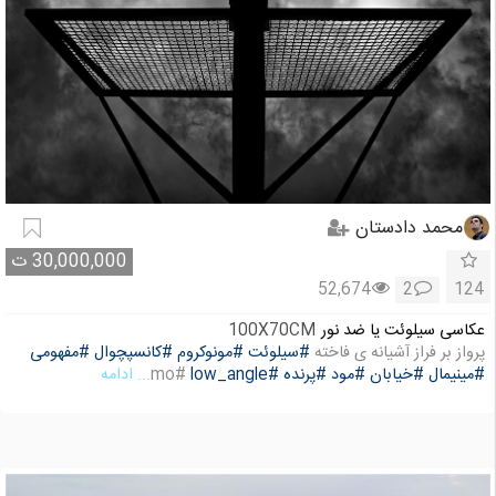
محمد دادستان
30,000,000
ت
52,674
2
124
عکاسی سیلوئت یا ضد نور
100X70CM
پرواز بر فراز آشیانه ی فاخته
#سیلوئت
#مونوکروم
#کانسپچوال
#مفهومی
#مینیمال
#خیابان
#مود
#پرنده
#low_angle
#mo
... ادامه