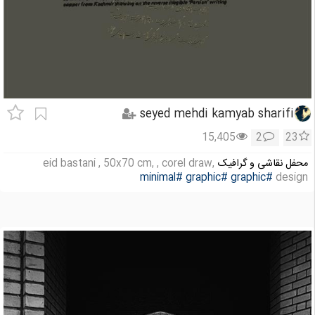
seyed mehdi kamyab sharifi
15,405
2
23
محفل نقاشی و گرافیک
eid bastani , 50x70 cm, , corel draw,
#minimal
#graphic
#graphic
design