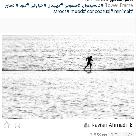
Tower Frame
#کانسپچوال
#مفهومی
#مینیمال
#خیابانی
#مود
#انسان
#street
#mood
#conceptual
#minimal
Kavian Ahmadi
2,559
0
1