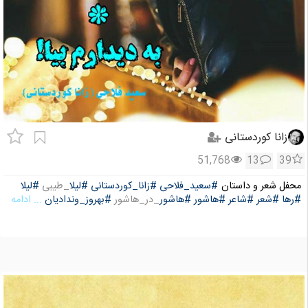
زانا کوردستانی
51,768
13
39
محفل شعر و داستان
#سعید_فلاحی
#زانا_کوردستانی
#لیلا
_طیبی
#لیلا
#رها
#شعر
#شاعر
#هاشور
#هاشور
_در_هاشور
#بهروز_وندادیان
... ادامه