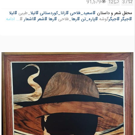
91,579
12
37
محفل شعر و داستان
#سعید_فلاحی
#زانا_کوردستانی
#لیلا
_طیبی
#لیلا
#جیگر
#جیگر
گوشه
#پاره_تن
#رها
_فلاحی
#رها
#شعر
#اشعار
#
... ادامه