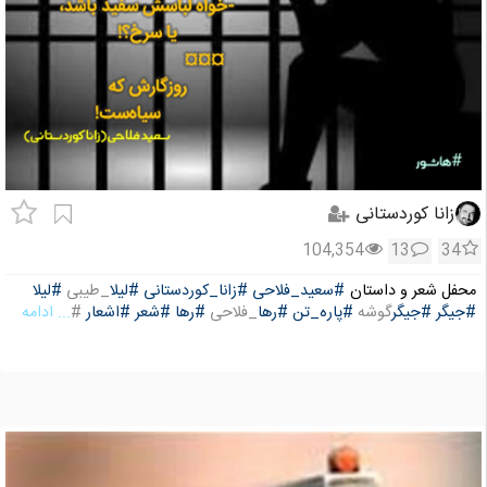
زانا کوردستانی
104,354
13
34
محفل شعر و داستان
#سعید_فلاحی
#زانا_کوردستانی
#لیلا
_طیبی
#لیلا
#جیگر
#جیگر
گوشه
#پاره_تن
#رها
_فلاحی
#رها
#شعر
#اشعار
#
... ادامه