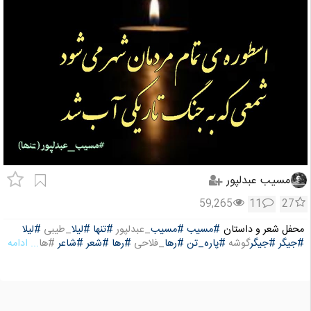
مسیب عبدلپور
59,265
11
27
محفل شعر و داستان
#مسیب
#مسیب
_عبدلپور
#تنها
#لیلا
_طیبی
#لیلا
#جیگر
#جیگر
گوشه
#پاره_تن
#رها
_فلاحی
#رها
#شعر
#شاعر
#ها
... ادامه