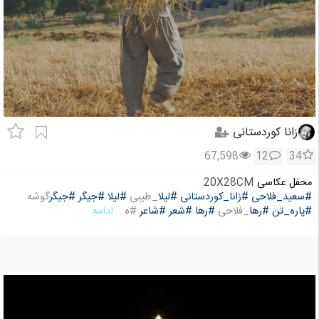
زانا کوردستانی
67,598
12
34
محفل عکاسی
20X28CM
#سعید_فلاحی
#زانا_کوردستانی
#لیلا
_طیبی
#لیلا
#جیگر
#جیگر
گوشه
#پاره_تن
#رها
_فلاحی
#رها
#شعر
#شاعر
#ه
... ادامه