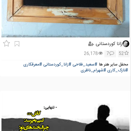
زانا کوردستانی
26,178
7
52
محفل سایر هنر ها
#سعید_فلاحی
#زانا_کوردستانی
#معرقکاری
#نازک_کاری
#شهرام_ناظری