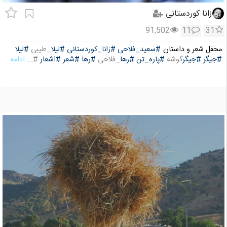
زانا کوردستانی
91,502
11
31
محفل شعر و داستان
#سعید_فلاحی
#زانا_کوردستانی
#لیلا
_طیبی
#لیلا
#جیگر
#جیگر
گوشه
#پاره_تن
#رها
_فلاحی
#رها
#شعر
#اشعار
#
... ادامه