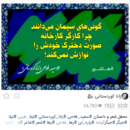
زانا کوردستانی
54,783
15
32
محفل شعر و داستان
#سعید_فلاحی
#زانا_کوردستانی
#لیلا
_طیبی
#لیلا
#جیگر
#جیگر
گوشه
#پاره_تن
#رها
_فلاحی
#رها
#شعر
#شاعر
#ه
... ادامه