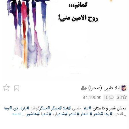
لیلا طیبی (صحرا)
84,196
10
33
محفل شعر و داستان
#لیلا
_طیبی
#لیلا
#جیگر
#جیگر
گوشه
#پاره_تن
#رها
_فلاحی
#رها
#شعر
#اشعار
#شاعر
#شاعر
ان
#شعر
ا
#هاشور
... ادامه