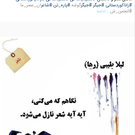
#زاناکوردستانی
#جیگر
#جیگر
گوشه
#پاره_تن
#شاعر
ان_عصر_ما
#انجمن_ش
... ادامه