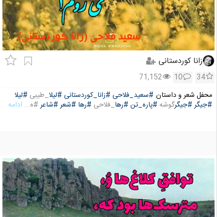
زانا کوردستانی
71,152
10
34
محفل شعر و داستان
#سعید_فلاحی
#زانا_کوردستانی
#لیلا
_طیبی
#لیلا
#جیگر
#جیگر
گوشه
#پاره_تن
#رها
_فلاحی
#رها
#شعر
#شاعر
#ه
... ادامه