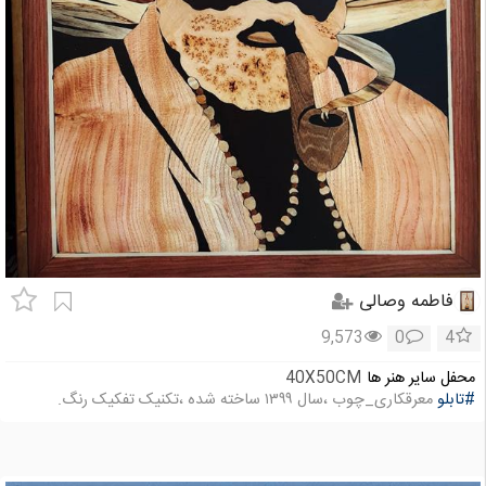
فاطمه وصالی
9,573
0
4
محفل سایر هنر ها
40X50CM
#تابلو
معرقکاری_چوب ،سال ۱۳۹۹ ساخته شده ،تکنیک تفکیک رنگ.