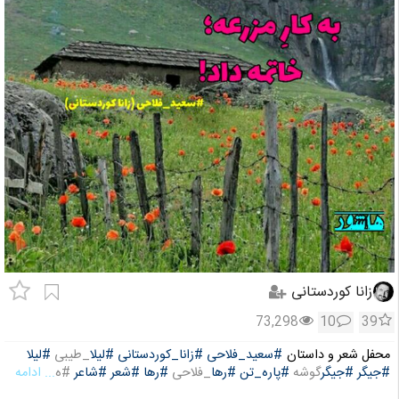
زانا کوردستانی
73,298
10
39
محفل شعر و داستان
#سعید_فلاحی
#زانا_کوردستانی
#لیلا
_طیبی
#لیلا
#جیگر
#جیگر
گوشه
#پاره_تن
#رها
_فلاحی
#رها
#شعر
#شاعر
#ه
... ادامه