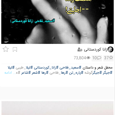
زانا کوردستانی
73,804
10
37
محفل شعر و داستان
#سعید_فلاحی
#زانا_کوردستانی
#لیلا
_طیبی
#لیلا
#جیگر
#جیگر
گوشه
#پاره_تن
#رها
_فلاحی
#رها
#شعر
#شاعر
#ه
... ادامه