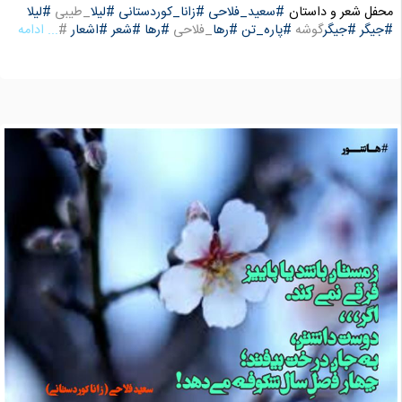
محفل شعر و داستان
#سعید_فلاحی
#زانا_کوردستانی
#لیلا
_طیبی
#لیلا
#جیگر
#جیگر
گوشه
#پاره_تن
#رها
_فلاحی
#رها
#شعر
#اشعار
#
... ادامه