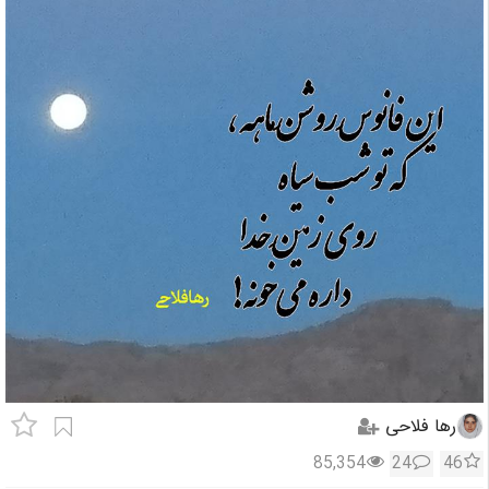
رها فلاحی
85,354
24
46