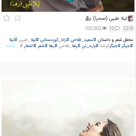
لیلا طیبی (صحرا)
105,002
12
32
محفل شعر و داستان
#سعید_فلاحی
#زانا_کوردستانی
#لیلا
_طیبی
#لیلا
#جیگر
#جیگر
گوشه
#پاره_تن
#رها
_فلاحی
#رها
#شعر
#اشعار
#
... ادامه