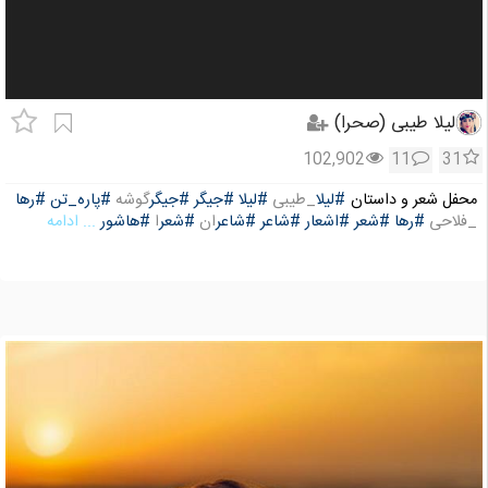
لیلا طیبی (صحرا)
102,902
11
31
محفل شعر و داستان
#لیلا
_طیبی
#لیلا
#جیگر
#جیگر
گوشه
#پاره_تن
#رها
_فلاحی
#رها
#شعر
#اشعار
#شاعر
#شاعر
ان
#شعر
ا
#هاشور
... ادامه