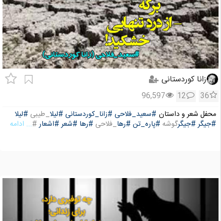
زانا کوردستانی
96,597
12
36
محفل شعر و داستان
#سعید_فلاحی
#زانا_کوردستانی
#لیلا
_طیبی
#لیلا
#جیگر
#جیگر
گوشه
#پاره_تن
#رها
_فلاحی
#رها
#شعر
#اشعار
#
... ادامه