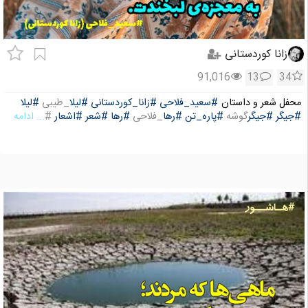
زانا کوردستانی
91,016
13
34
محفل شعر و داستان
#سعید_فلاحی
#زانا_کوردستانی
#لیلا
_طیبی
#لیلا
#جیگر
#جیگر
گوشه
#پاره_تن
#رها
_فلاحی
#رها
#شعر
#اشعار
#
... ادامه