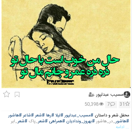
مسیب عبدلپور
50,398
7
31
محفل شعر و داستان
#مسیب_عبدلپور
#لیلا
#رها
#شعر
#شاعر
#هاشور
#هاشور
_در_هاشور
#بهروز_وندادیان
#همراهی
#شعر
_پاک
#شعر
_ایر
... ادامه