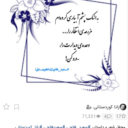
زانا کوردستانی
71,331
4
17
محفل شعر و داستان
#سعید_فلاحی
#سعیدفلاحی
#زانا_کوردستانی