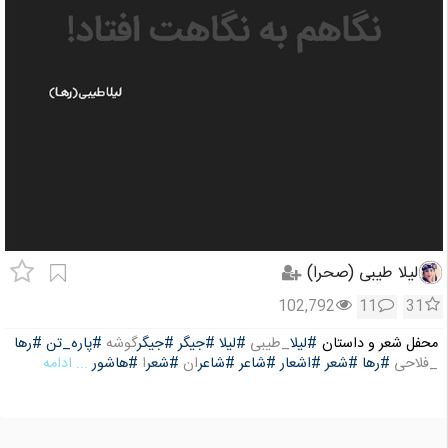
لیلا طیبی (صحرا)
102,792
11
31
محفل شعر و داستان
#لیلا
_طیبی
#لیلا
#جیگر
#جیگر
گوشه
#پاره_تن
#رها
_فلاحی
#رها
#شعر
#اشعار
#شاعر
#شاعر
ان
#شعر
ا
#هاشور
... ادامه