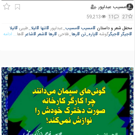
مسیب عبدلپور
59,213
11
27
محفل شعر و داستان
#مسیب
#مسیب
_عبدلپور
#تنها
#لیلا
_طیبی
#لیلا
#جیگر
#جیگر
گوشه
#پاره_تن
#رها
_فلاحی
#رها
#شعر
#شاعر
#ها
... ادامه