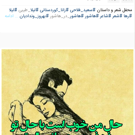
محفل شعر و داستان
#سعید_فلاحی
#زانا_کوردستانی
#لیلا
_طیبی
#لیلا
#رها
#شعر
#شاعر
#هاشور
#هاشور
_در_هاشور
#بهروز_وندادیان
... ادامه