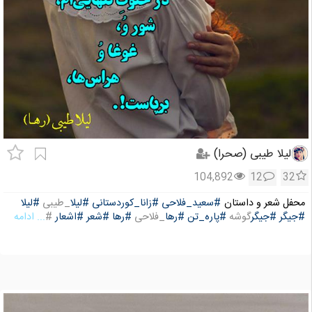
لیلا طیبی (صحرا)
104,892
12
32
محفل شعر و داستان
#سعید_فلاحی
#زانا_کوردستانی
#لیلا
_طیبی
#لیلا
#جیگر
#جیگر
گوشه
#پاره_تن
#رها
_فلاحی
#رها
#شعر
#اشعار
#
... ادامه