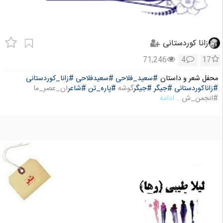
زانا کوردستانی
71,246
4
17
محفل شعر و داستان
#سعید_فلاحی
#سعیدفلاحی
#زانا_کوردستانی
#زاناکوردستانی
#جیگر
#جیگر
گوشه
#پاره_تن
#شاعر
ان_عصر_ما
#انجمن_ش
... ادامه