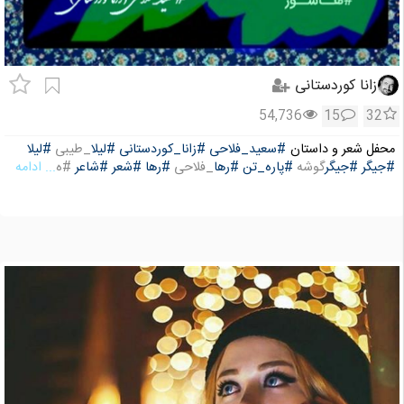
زانا کوردستانی
54,736
15
32
محفل شعر و داستان
#سعید_فلاحی
#زانا_کوردستانی
#لیلا
_طیبی
#لیلا
#جیگر
#جیگر
گوشه
#پاره_تن
#رها
_فلاحی
#رها
#شعر
#شاعر
#ه
... ادامه