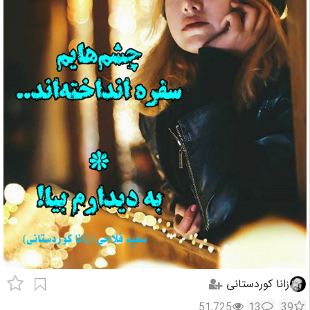
زانا کوردستانی
51,725
13
39