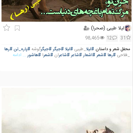
لیلا طیبی (صحرا)
98,465
12
31
محفل شعر و داستان
#لیلا
_طیبی
#لیلا
#جیگر
#جیگر
گوشه
#پاره_تن
#رها
_فلاحی
#رها
#شعر
#اشعار
#شاعر
#شاعر
ان
#شعر
ا
#هاشور
... ادامه