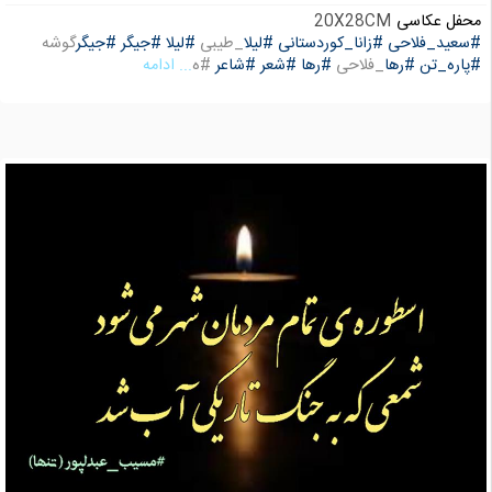
محفل عکاسی
20X28CM
#سعید_فلاحی
#زانا_کوردستانی
#لیلا
_طیبی
#لیلا
#جیگر
#جیگر
گوشه
#پاره_تن
#رها
_فلاحی
#رها
#شعر
#شاعر
#ه
... ادامه