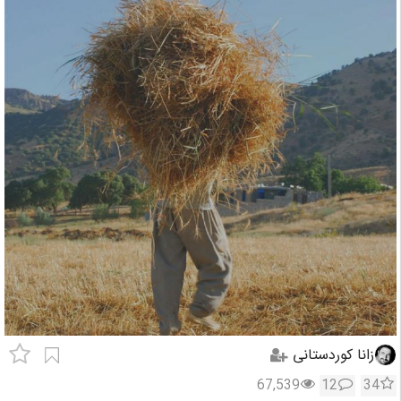
زانا کوردستانی
67,539
12
34