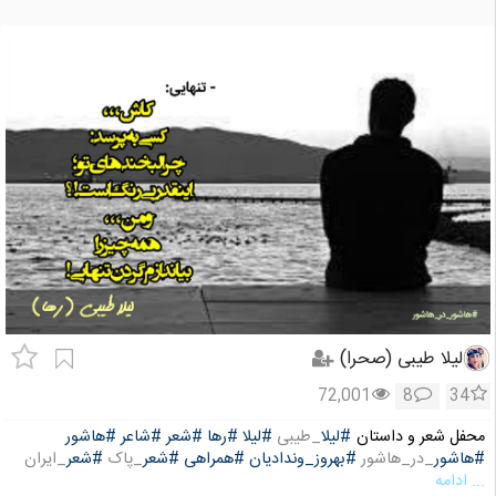
لیلا طیبی (صحرا)
72,001
8
34
محفل شعر و داستان
#لیلا
_طیبی
#لیلا
#رها
#شعر
#شاعر
#هاشور
#هاشور
_در_هاشور
#بهروز_وندادیان
#همراهی
#شعر
_پاک
#شعر
_ایران
... ادامه