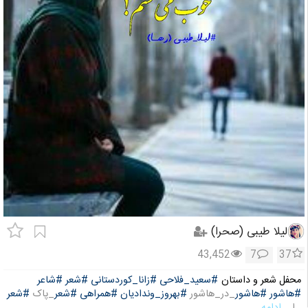
لیلا طیبی (صحرا)
43,452
7
37
محفل شعر و داستان
#سعید_فلاحی
#زانا_کوردستانی
#شعر
#شاعر
#هاشور
#هاشور
_در_هاشور
#بهروز_وندادیان
#همراهی
#شعر
_پاک
#شعر