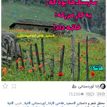
زانا کوردستانی
73,230
10
39
محفل شعر و داستان
#سعید_فلاحی
#زانا_کوردستانی
#لیلا
_طیبی
#لیلا