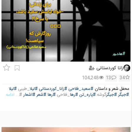
زانا کوردستانی
104,248
13
34
محفل شعر و داستان
#سعید_فلاحی
#زانا_کوردستانی
#لیلا
_طیبی
#لیلا
#جیگر
#جیگر
گوشه
#پاره_تن
#رها
_فلاحی
#رها
#شعر
#اشعار
#
... ادامه