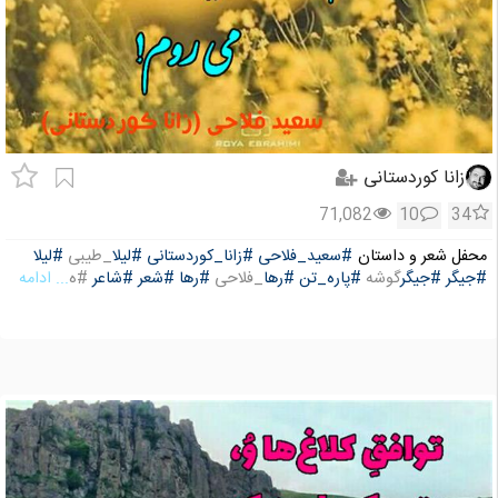
زانا کوردستانی
71,082
10
34
محفل شعر و داستان
#سعید_فلاحی
#زانا_کوردستانی
#لیلا
_طیبی
#لیلا
#جیگر
#جیگر
گوشه
#پاره_تن
#رها
_فلاحی
#رها
#شعر
#شاعر
#ه
... ادامه