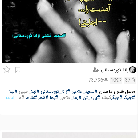
زانا کوردستانی
73,736
10
37
محفل شعر و داستان
#سعید_فلاحی
#زانا_کوردستانی
#لیلا
_طیبی
#لیلا
#جیگر
#جیگر
گوشه
#پاره_تن
#رها
_فلاحی
#رها
#شعر
#شاعر
#ه
... ادامه