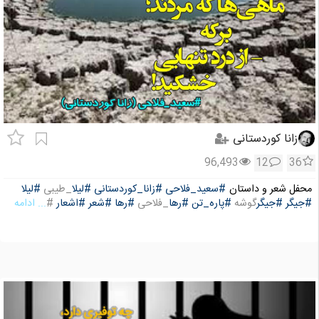
زانا کوردستانی
96,493
12
36
محفل شعر و داستان
#سعید_فلاحی
#زانا_کوردستانی
#لیلا
_طیبی
#لیلا
#جیگر
#جیگر
گوشه
#پاره_تن
#رها
_فلاحی
#رها
#شعر
#اشعار
#
... ادامه