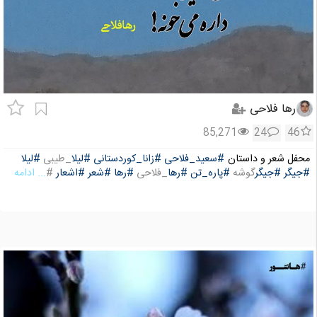
رها فلاحی
85,271
24
46
محفل شعر و داستان
#سعید_فلاحی
#زانا_کوردستانی
#لیلا
_طیبی
#لیلا
#جیگر
#جیگر
گوشه
#پاره_تن
#رها
_فلاحی
#رها
#شعر
#اشعار
#
... ادامه