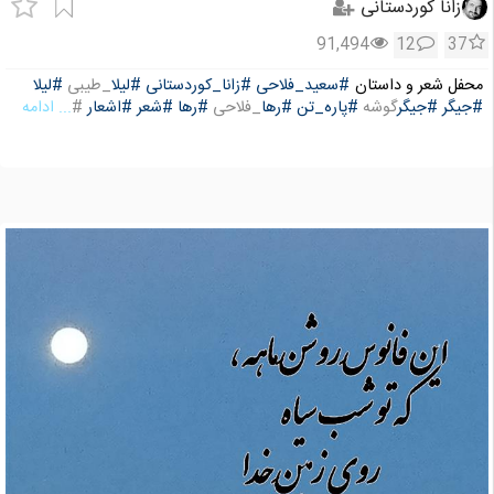
زانا کوردستانی
91,494
12
37
محفل شعر و داستان
#سعید_فلاحی
#زانا_کوردستانی
#لیلا
_طیبی
#لیلا
#جیگر
#جیگر
گوشه
#پاره_تن
#رها
_فلاحی
#رها
#شعر
#اشعار
#
... ادامه