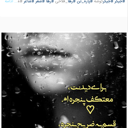
#جیگر
#جیگر
گوشه
#پاره_تن
#رها
_فلاحی
#رها
#شعر
#شاعر
#ه
... ادامه