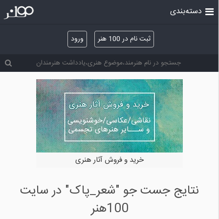
دسته‌بندی
ثبت نام در 100 هنر
ورود
خرید و فروش آثار هنری
نتایج جست جو "شعر_پاک" در سایت
100هنر