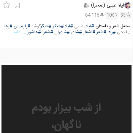
لیلا طیبی (صحرا)
84,116
10
33
محفل شعر و داستان
#لیلا
_طیبی
#لیلا
#جیگر
#جیگر
گوشه
#پاره_تن
#رها
_فلاحی
#رها
#شعر
#اشعار
#شاعر
#شاعر
ان
#شعر
ا
#هاشور
... ادامه