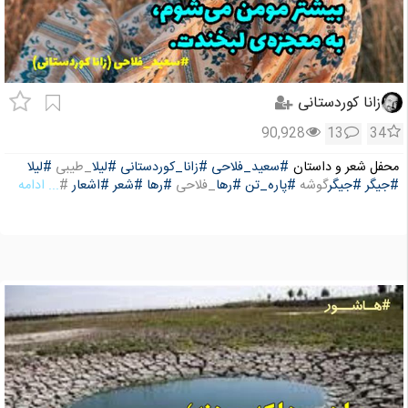
زانا کوردستانی
90,928
13
34
محفل شعر و داستان
#سعید_فلاحی
#زانا_کوردستانی
#لیلا
_طیبی
#لیلا
#جیگر
#جیگر
گوشه
#پاره_تن
#رها
_فلاحی
#رها
#شعر
#اشعار
#
... ادامه