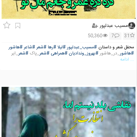
مسیب عبدلپور
50,360
7
31
محفل شعر و داستان
#مسیب_عبدلپور
#لیلا
#رها
#شعر
#شاعر
#هاشور
#هاشور
_در_هاشور
#بهروز_وندادیان
#همراهی
#شعر
_پاک
#شعر
_ایر
... ادامه