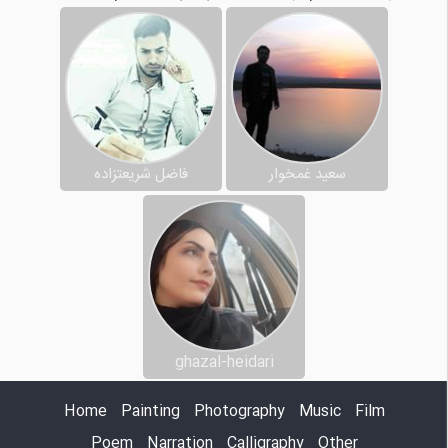
سعید غمخوار
فاضل شریعتزاده
ghazal-heidari
Home
Painting
Photography
Music
Film
Poem
Narration
Calligraphy
Other