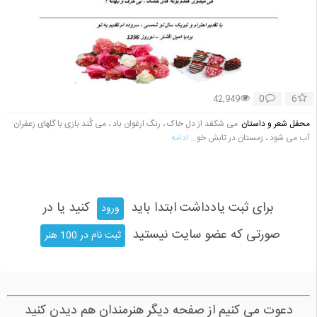
0
6
42,949
محفل شعر و داستان
می شکفد از دلِ خاک ، رنگ ارغوان باد ، می کُند بازی با گلهای زعفران
آب می شود ، زمستان در تابش خو
... ادامه
برای ثبت یادداشت ابتدا باید
کنید یا در
ورود
صورتی که عضو سایت نیستید
ثبت نام در 100 هنر
دعوت می کنیم از صفحه دیگر هنرمندان هم دیدن کنید