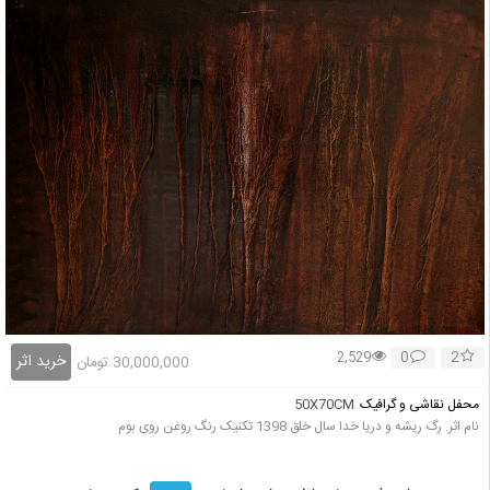
0
2
2,529
خرید اثر
30,000,000
تومان
محفل نقاشی و گرافیک
50X70CM
نام اثر. رگ ریشه و دریا خدا سال خلق 1398 تکنیک رنگ روغن روی بوم