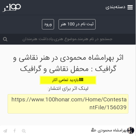
دسته‌بندی
ثبت نام در 100 هنر
ورود
اثر بهرامشاه محمودی در هنر نقاشی و
گرافیک : محفل نقاشی و گرافیک
بازدید تمامی آثار
لینک اثر برای انتشار:
https://www.100honar.com/Home/Contesta
ntFile/156039
بهرامشاه محمودی