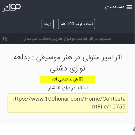
دسته‌بندی
ثبت نام در 100 هنر
ورود
اثر امیر متولی در هنر موسیقی : بداهه
نوازی دشتی
بازدید تمامی آثار
لینک اثر برای انتشار:
https://www.100honar.com/Home/Contesta
ntFile/10755