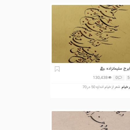
یرج سلیمانزاده
130,438
0
5
 خیام
شعر از خیام اندازه 50 در 70