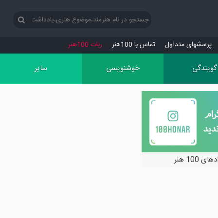
پرسش‏های متداول
تماس با 100هنر
ربات 100هنر
گویندگی
خوشنویسی
سایر
ی 100 هنر