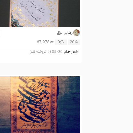
زینالی
67,978
0
20
اشعار خیام
20×35 (# فروخته شد)