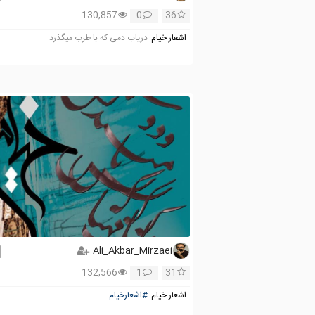
130,857
0
36
اشعار خیام
دریاب دمی که با طرب میگذرد
Ali_Akbar_Mirzaei
132,566
1
31
اشعار خیام
#اشعارخیام