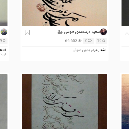
سعید درمحمدی طوسی
م
9
66,653
0
19
بدون عنوان
اشعار خیام
اشعار
ای د