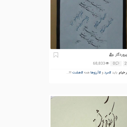
ﺮﻭﺭﺩﮔﺎﺭ
68,833
0
2
 خیام
ﺑﺎﻳﺪ
#ﻣﺮﺩ
و
#ﺁﺭﺯﻭﻫﺎ
ﻫﻤﻪ
#ﻫﺸﺖ
!!!...