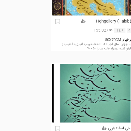
(Hghgallery (Habib
Qanbar
155,827
1
4
 خیام
50X70CM
اسباب جهان سال اجرا 1393خط حبیب قنبری تذهیب و
تو شده بهمراه قاب سایز ۵۰×۷۰
لی اسفندیاری