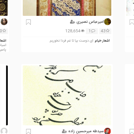
امیرعباس نصیری
i
0
128,654
1
43
اشعار خیام
ای دوست بیا تا غم فردا نخوریم
اشعار
پاسپار
سیدطه میرحسین زاده
ع