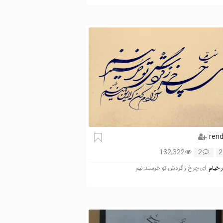
ren
132,322
2
2
 خیام
ای چرخ ز گردش تو خرسند نیم