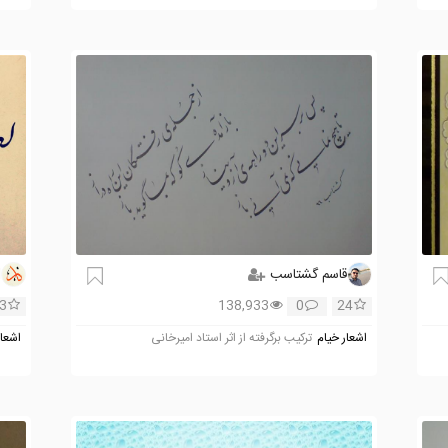
قاسم گشتاسب
d
3
138,933
0
24
اشعار خیام
ترکیب برگرفته از اثر استاد امیرخانی
اشعار