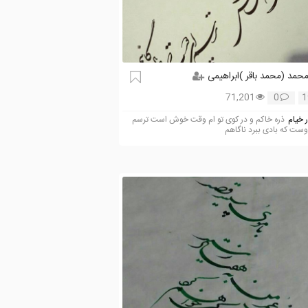
حمد (محمد باقر )ابراهیمی
71,201
0
1
 خیام
ذره خاکم و در کوی تو ام وقت خوش است ترسم
وست که بادی ببرد ناگاهم