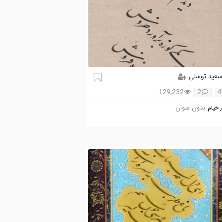
عید توسلی
129,232
2
4
بدون عنوان
 خیام