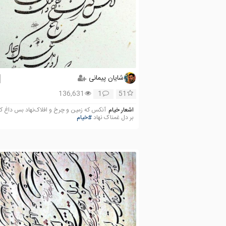
شایان پیمانی
136,631
1
51
اشعار خیام
آنکس که زمین و چرخ و افلاک‌نهاد بس داغ که
بر دل غمناک نهاد
#خیام