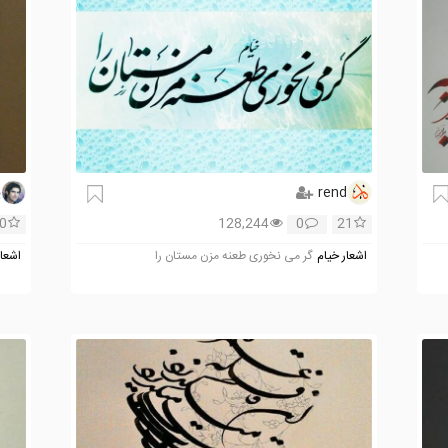
rend
ﭘ
0
128,244
0
21
اشعار خیام
گر می نخوری طعنه مزن مستان را
اشعار