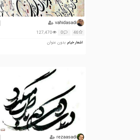
vahidasadi
127,470
0
46
بدون عنوان
اشعار خیام
rezaasadi