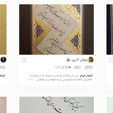
پیمان آذری
ا
6
131,878
0
69
اشعار خیام
این اثر واگذار شده و با توجه به درخواست
اشعار
سفارش دهننده بازنویسی و بدلخواه و درخواس
... ادامه