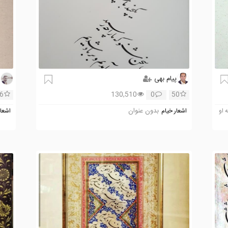
پیام بهی
س
6
130,510
0
50
بدون عنوان
 او
اشعار خیام
اشعار