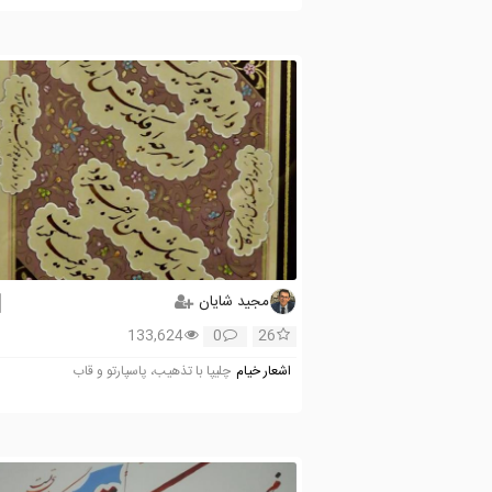
مجید شایان
133,624
0
26
اشعار خیام
چلیپا با تذهیب، پاسپارتو و قاب