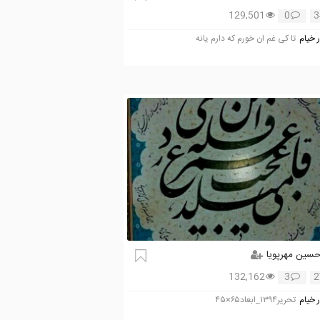
129,501
0
3
 خیام
تا کی غم ان خورم که دارم یانه
سین مهرپویا
132,162
3
2
 خیام
تحریر۱۳۹۴_ابعاد۶۵×۴۵