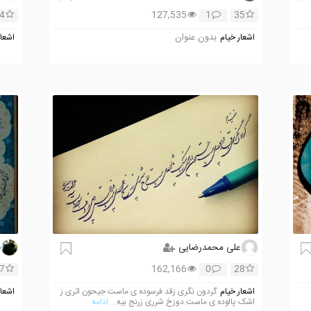
4
127,535
1
35
بدون عنوان
اشعار خیام
اشعار
علی محمدرضایی
ح
7
162,166
0
28
اشعار خیام
گردون نگری زقد فرسوده ی ماست جیحون اثری ز
اشعار
اشک پالوده ی ماست دوزخ شرری زرنج بیه
... ادامه