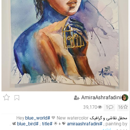
AmiraAshrafadini
39,170
1
16
محفل نقاشی و گرافیک
💙 New watercolor
#blue_world
Hey
🕊 .
#blue_bird
;
#title
💝👧🌟
#amiraashrafadini
painting by ;