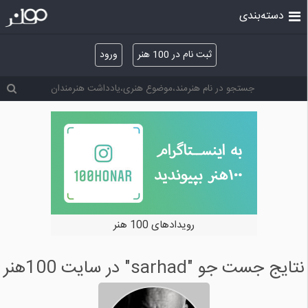
دسته‌بندی
ثبت نام در 100 هنر
ورود
خرید و فروش آثار هنری
نتایج جست جو "sarhad" در سایت 100هنر