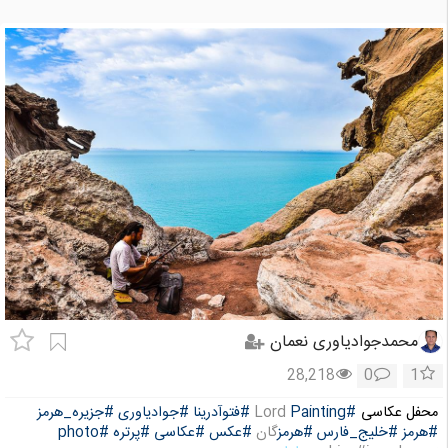
محمدجوادیاوری نعمان
28,218
0
1
محفل عکاسی
#Painting
Lord
#فتوآدرینا
#جوادیاوری
#جزیره_هرمز
#هرمز
#خلیج_فارس
#هرمز
گان
#عکس
#عکاسی
#پرتره
#photo