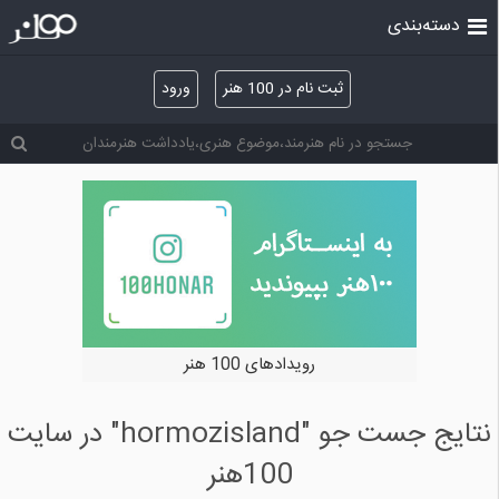
دسته‌بندی
ثبت نام در 100 هنر
ورود
رویدادهای 100 هنر
نتایج جست جو "hormozisland" در سایت
100هنر