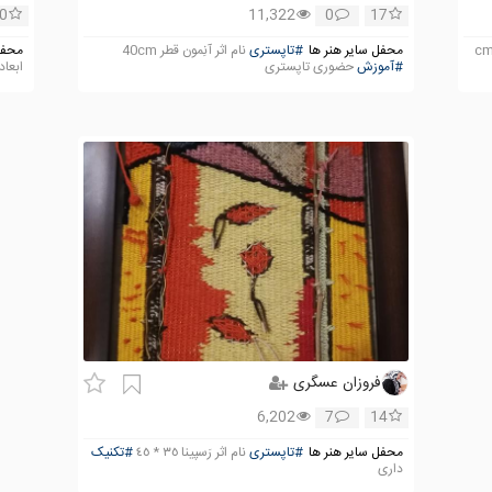
0
11,322
0
17
A ابعاد :30 cm 40
محفل سایر هنر ها
#تاپستری
‌نام اثر آنِمون‌ قطر 40cm
محفل
#آموزش
حضوری تاپستری
ابعاد ٦٥ *‌ 
فروزان عسگری
6,202
7
14
محفل سایر هنر ها
#تاپستری
نام اثر رَسپینا ٣٥ *‌ ٤٥
#‌تکنیک
داری