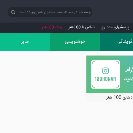
پرسش‏های متداول
تماس با 100هنر
ربات 100هنر
گویندگی
خوشنویسی
سایر
ی 100 هنر