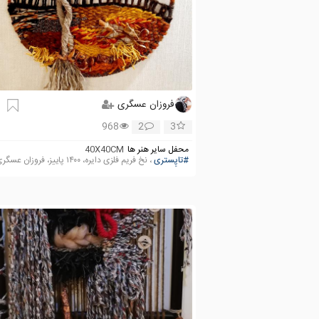
فروزان عسگری
968
2
3
محفل سایر هنر ها
40X40CM
#تاپِستری
، نخ فریم فلزی دایره، ۱۴۰۰ پاییز، فروزان عسگری