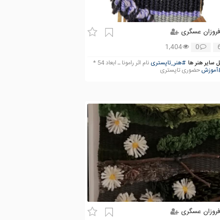
روزان عسگری
1,404
0
 سایر هنر ها
#هنر_‌تاپستری
نام اثر رامونا ـ ابعاد 54 *
آموزش
حضوری تاپستری
روزان عسگری