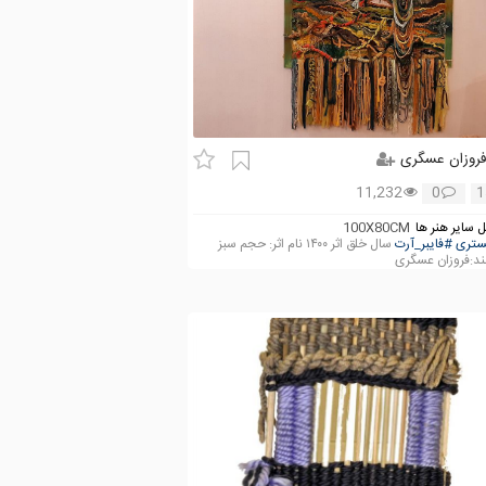
روزان عسگری
11,232
0
1
 سایر هنر ها
100X80CM
ستری
#فایبر_آرت
سال خلق اثر ۱۴۰۰ نام اثر: حجم سبز
ند:فروزان عسگری