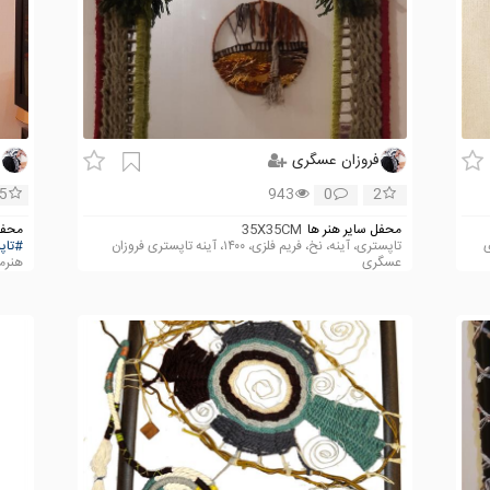
فروزان عسگری
ف
5
943
0
2
محفل سایر هنر ها
35X35CM
محفل
تاپستری، آینه، نخ، فریم فلزی، ۱۴۰۰، آینه تاپستری فروزان
#تاپ
عسگری
هنرم