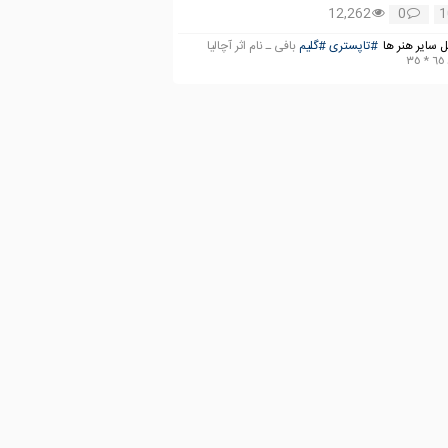
12,262
0
1
 سایر هنر ها
#تاپستری
#‌گلیم
بافی ـ نام اثر آچالیا
٣٥