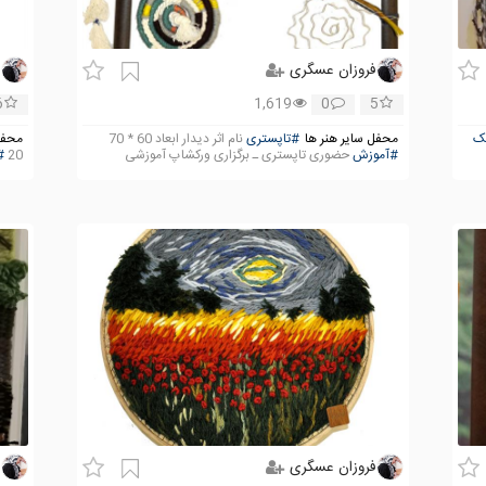
فروزان عسگری
ف
6
1,619
0
5
ک
محفل سایر هنر ها
#‌تاپستری
نام اثر دیدار ابعاد 60 * 70
محفل
#آموزش
حضوری تاپستری ـ برگزاری ورکشاپ آموزشی
20
#
فروزان عسگری
ف