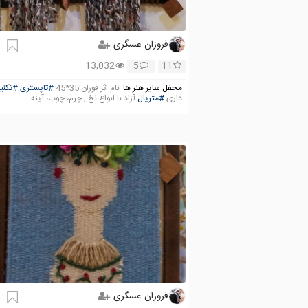
فروزان عسگری
13,032
5
11
محفل سایر هنر ها
نام اثر فوران 35*45
#تاپستری
#تکنی
داری
#متریال
آزاد با انواع نخ , چرم، چوب، آینه
فروزان عسگری