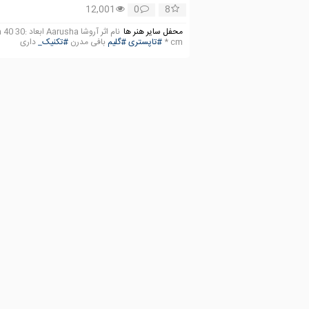
12,001
0
8
محفل سایر هنر ها
نام اثر ‌آروشا ‌arusha
* cm
#تاپستری
#‌گلیم
بافی مدرن
#تکنیک_
داری