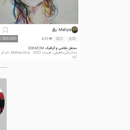
Mahya
2,500,000
439
0
6
محفل نقاشی و گرافیک
30X42CM
مدادرنگی،تلفیقی. هنرمند ahya.sh.p . 2023
آزاد