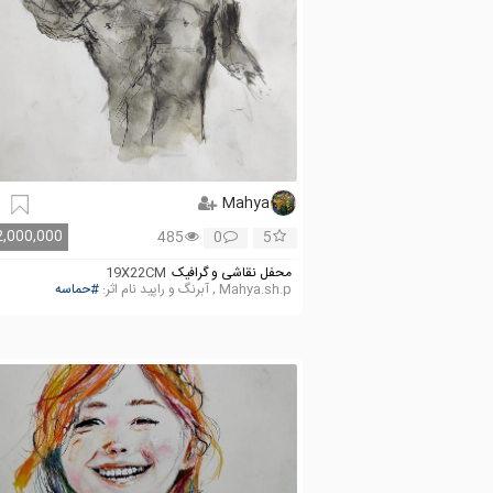
Mahya
2,000,000
485
0
5
محفل نقاشی و گرافیک
19X22CM
Mahya.sh.p , آبرنگ و راپید نام اثر:
#حماسه