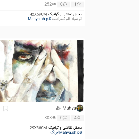
252
0
1
محفل نقاشی و گرافیک
42X59CM
اثر سیاه قلم کنتراست
#Mahya.sh.p
Mahya
303
0
4
محفل نقاشی و گرافیک
29X36CM
#Mahya.sh.pآبرنگ