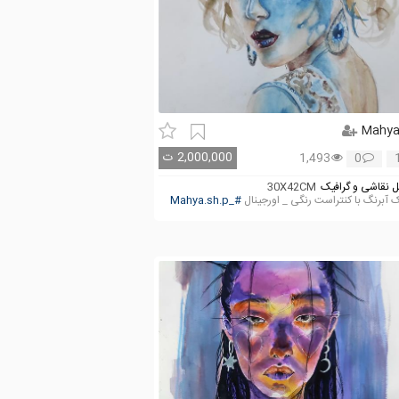
Mahy
2,000,000
ت
1,493
0
 نقاشی و گرافیک
30X42CM
 آبرنگ با کنتراست رنگی _ اورجینال
#_Mahya.sh.p