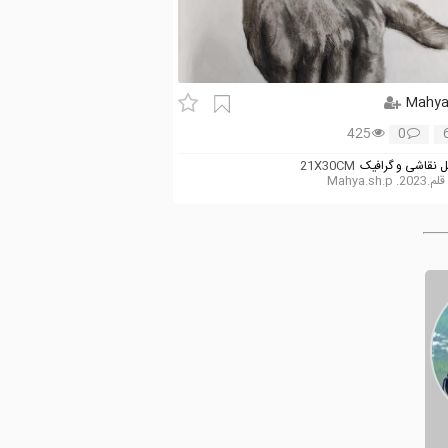
Mahy
425
0
 نقاشی و گرافیک
21X30CM
. Mahya.sh.p