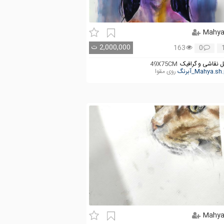
Mahy
2,000,000
ت
163
0
 نقاشی و گرافیک
49X75CM
روی مقوا
Mahy