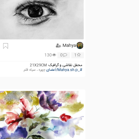
Mahya
130
0
1
محفل نقاشی و گرافیک
21X29CM
#_Mahya.sh.p/اعضای
چهره ، سیاه قلم