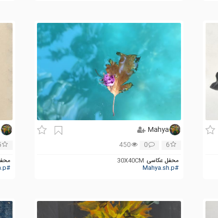
a
Mahya
5
450
0
6
محفل عکاسی
30X40CM
محفل
#Mahya.sh.p_
#Mahya.sh.p