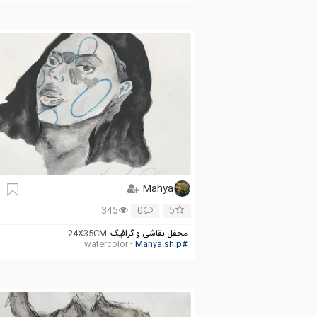
Mahya
345
0
5
محفل نقاشی و گرافیک
24X35CM
- watercolor
#Mahya.sh.p