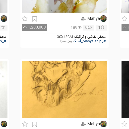
a
Mahya
ت
1,200,000
ت
1
189
0
1
محفل نقاشی و گرافیک
30X42CM
محفل
#_Mahya.sh.p_آبرنگ
روی مقوا
#_Mahya.sh.p_آبرنگ
a
Mahya