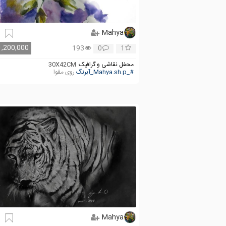
Mahya
1,200,000
193
0
1
محفل نقاشی و گرافیک
30X42CM
#_Mahya.sh.p_آبرنگ
روی مقوا
Mahya