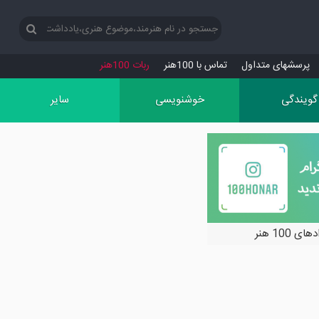
پرسش‏های متداول
تماس با 100هنر
ربات 100هنر
گویندگی
خوشنویسی
سایر
ی 100 هنر