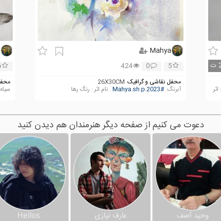
a
Mahya
ت
6
424
0
5
محفل نقاشی و گرافیک
26X30CM
محفل
M. نام اثر : اثر
آبرنگ.
#Mahya.sh.p.2023
. نام اثر : رنگ رها
سیاه قلم.2023
دعوت می کنیم از صفحه دیگر هنرمندان هم دیدن کنید
وحید آصف
عارف نیازی
Hellos