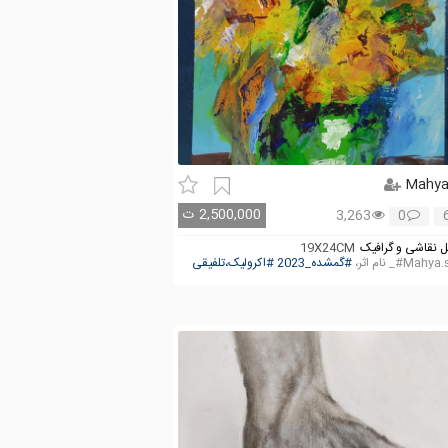
Mahy
2,500,000
ت
3,263
0
 نقاشی و گرافیک
19X24CM
Mah#_ نام اثر،
#گمشده_2023
#اکرولیک،تلفیقی