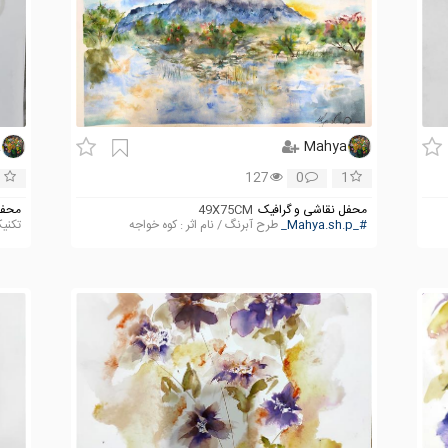
a
Mahya
1
127
0
1
محفل نقاشی و گرافیک
49X75CM
محفل
#_Mahya.sh.p_
طرح آبرنگ / نام اثر : کوه خواجه
تکنیک