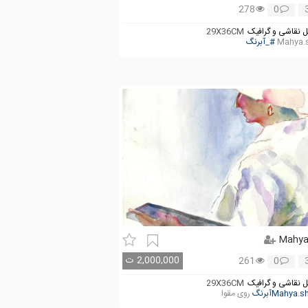
278
0
 نقاشی و گرافیک
29X36CM
Mahya.
#_آبرنگ
Mahy
2,000,000
ت
261
0
 نقاشی و گرافیک
29X36CM
روی مقوا