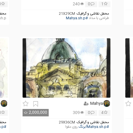
3
240
0
1
محفل نقاشی و گرافیک
21X29CM
محفل
طراحی با مداد
#Mahya.sh.p
sh.p
a
Mahya
2,000,000
ت
3
309
0
4
محفل نقاشی و گرافیک
29X36CM
محفل
#Mahya.sh.pآبرنگ
روی مقوا
#Mahya.sh.pآبرنگ