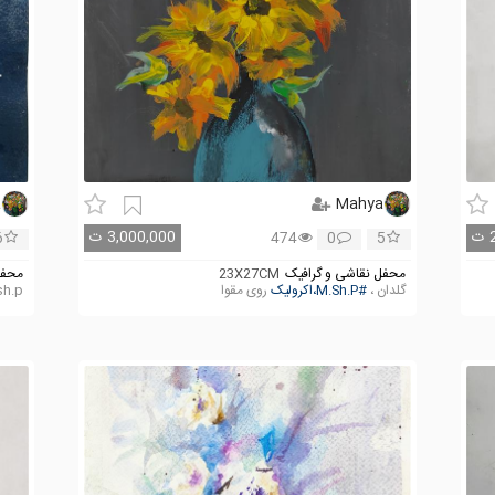
a
Mahya
ت
3,000,000
ت
6
474
0
5
محفل نقاشی و گرافیک
23X27CM
محفل
گلدان ،
#M.Sh.P،اکرولیک
روی مقوا
ya.sh.p