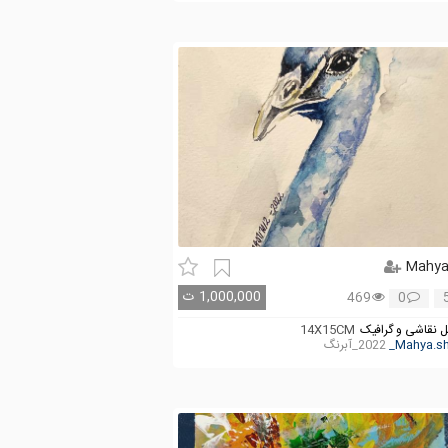
Mahy
1,000,000
ت
469
0
 نقاشی و گرافیک
14X15CM
2022_آبرنگ