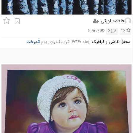
فاطمه اورکی
5,667
3
13
محفل نقاشی و گرافیک
ابعاد ۴۰*۴۰ اکرولیک روی بوم
#درخت