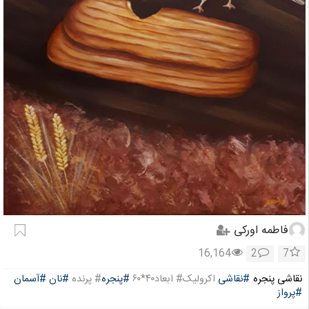
فاطمه اورکی
16,164
2
7
نقاشی پنجره
#نقاشی
اکرولیک# ابعاد۴۰*۶۰
#پنجره
# پرنده
#نان
#آسمان
#پرواز