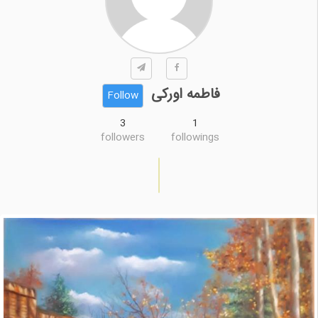
فاطمه اورکی
Follow
3
1
followers
followings