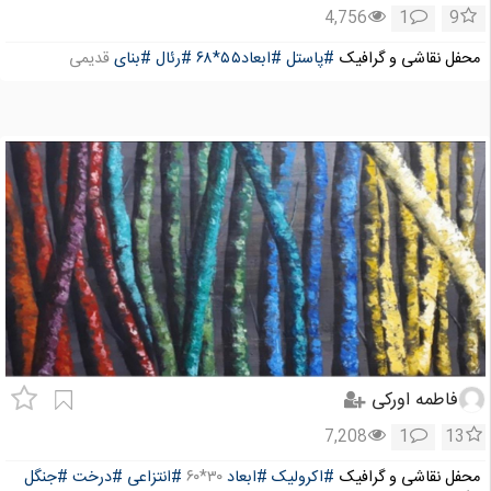
4,756
1
9
محفل نقاشی و گرافیک
#پاستل
#ابعاد۵۵*۶۸
#رئال
#بنای
قدیمی
فاطمه اورکی
7,208
1
13
محفل نقاشی و گرافیک
#اکرولیک
#ابعاد
۳۰*۶۰
#انتزاعی
#درخت
#جنگل