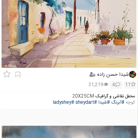
شیدا حسن زاده
31,219
4
11
محفل نقاشی و گرافیک
20X25CM
کوچه
#آبرنگ
#شیدا
#sheydart
#ladyshey