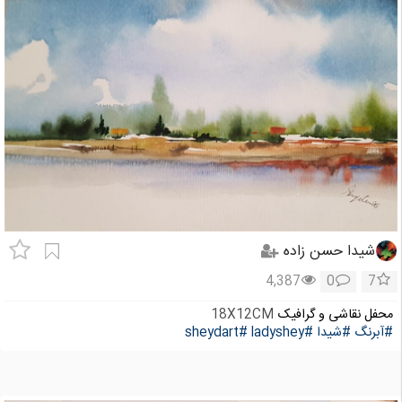
شیدا حسن زاده
4,387
0
7
محفل نقاشی و گرافیک
18X12CM
#آبرنگ
#شیدا
#ladyshey
#sheydart