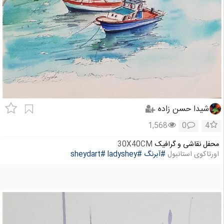
شیدا حسن زاده
1,568
0
4
محفل نقاشی و گرافیک
30X40CM
اورتاکوی استانبول
#آبرنگ
#ladyshey
#sheydart