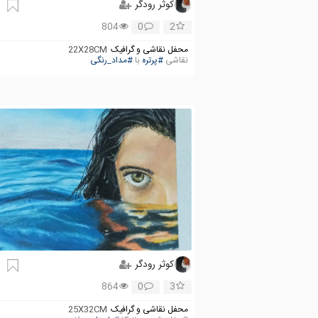
کوثر رودگر
804
0
2
محفل نقاشی و گرافیک
22X28CM
نقاشی
#پرتره
با
#مداد_رنگی
کوثر رودگر
864
0
3
محفل نقاشی و گرافیک
25X32CM