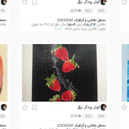
کوثر رودگر
ک
7
829
0
3
محفل نقاشی و گرافیک
20X30CM
محفل
نقاشی
#اکریلیک
روی
#مقوا
سال خلق اثر ۱۴۰۲ به عنوان
نقا
اولین نقاشی پرتره بدون استاد
... ادامه
کوثر رودگر
ک
4
976
0
3
محفل نقاشی و گرافیک
22X30CM
محفل