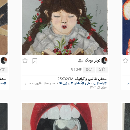
کوثر رودگر
ک
6
910
0
5
محفل نقاشی و گرافیک
25X32CM
محفل
م
#پاستل_روغنی
#گواش
#ورق_طلا
کاغذ پاستل فابریانو سال
#مدا
خلق اثر ۱۴۰۲