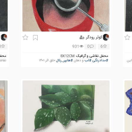
کوثر رودگر
ک
8
931
0
6
محفل نقاشی و گرافیک
8X12CM
محفل
ید اثر خلق شده در سال ۱۴۰۲ این
#مدادرنگی
#لب
و دهان
#هایپر_رئال
خلق اثر ۱۴۰۱
نقا