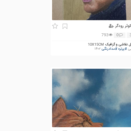
وثر رودگر
793
0
 نقاشی و گرافیک
10X15CM
شی
#پرتره
#مدادرنگی
۱۴۰۲