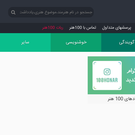
پرسش‏های متداول
تماس با 100هنر
ربات 100هنر
گویندگی
خوشنویسی
سایر
ی 100 هنر