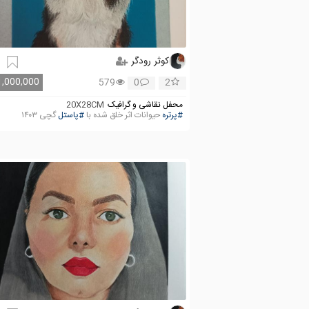
کوثر رودگر
1,000,000
579
0
2
محفل نقاشی و گرافیک
20X28CM
#پرتره
حیوانات اثر خلق شده با
#پاستل
گچی ۱۴۰۳