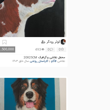
کوثر رودگر
1,500,000
493
0
0
محفل نقاشی و گرافیک
20X25CM
نقاشی
#گاو
با
#پاستل_روغنی
سال خلق ۱۴۰۳