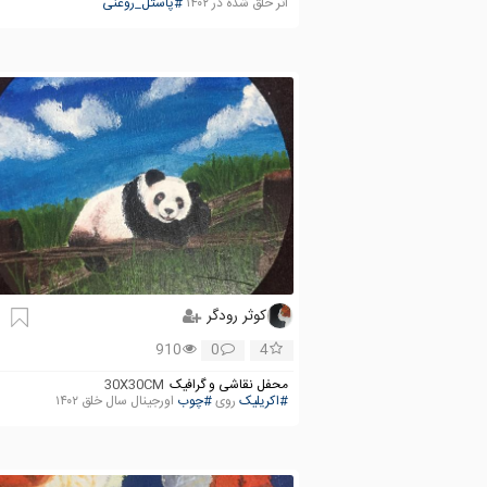
اثر خلق شده در ۱۴۰۲
#پاستل_روغنی
کوثر رودگر
910
0
4
محفل نقاشی و گرافیک
30X30CM
#اکریلیک
روی
#چوب
اورجینال سال خلق ۱۴۰۲