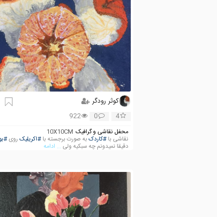
کوثر رودگر
922
0
4
محفل نقاشی و گرافیک
10X10CM
نقاشی با
#کاردک
به صورت برجسته با
#اکریلیک
روی
#بو
دقیقا نمیدونم چه سبکیه ولی
... ادامه