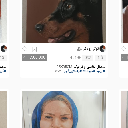
کوثر رودگر
ک
ت
1,500,000
ت
2
451
0
1
محفل نقاشی و گرافیک
25X35CM
محفل
#پرتره
#حیوانات
#پاستل_گچی
۱۴۰۳
#گرب