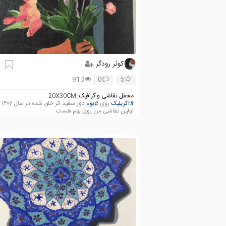
کوثر رودگر
913
0
5
محفل نقاشی و گرافیک
20X30CM
#اکریلیک
روی
#بوم
دور سف
اولین نقاشی من روی بوم هست