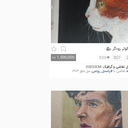
وثر رودگر
1,500,000
ت
533
0
 نقاشی و گرافیک
20X30CM
ه
نقاشی با
#پاستل_روغنی
سل خلق ۱۴۰۳