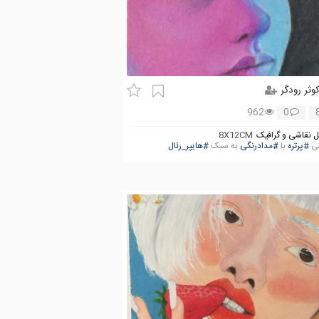
وثر رودگر
962
0
 نقاشی و گرافیک
8X12CM
شی
#پرتره
با
#مدادرنگی
به سبک
#هایپر_رئال