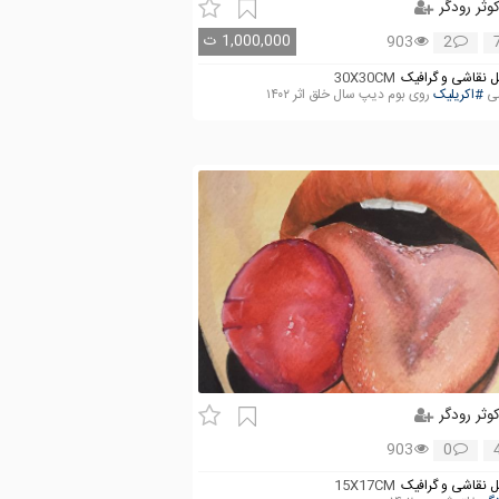
وثر رودگر
1,000,000
ت
903
2
 نقاشی و گرافیک
30X30CM
شی
#اکریلیک
روی بوم دیپ سال خلق اثر ۱۴۰۲
وثر رودگر
903
0
 نقاشی و گرافیک
15X17CM