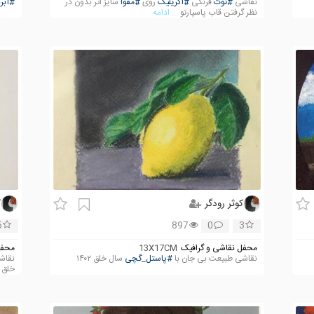
نقاشی
#توت
فرنگی
#اکریلیک
روی
#مقوا
سایز اثر بدون در
#آبر
نظر گرفتن قاب پاسپارتو
... ادامه
کوثر رودگر
ک
5
897
0
3
محفل نقاشی و گرافیک
13X17CM
محفل
نقاشی طبیعت بی جان با
#پاستل_گچی
سال خلق ۱۴۰۲
نقا
خلق ۱۴۰۲