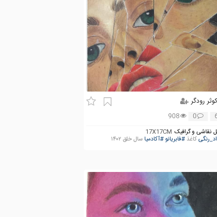
وثر رودگر
908
0
 نقاشی و گرافیک
17X17CM
د_رنگی
کاغذ
#فابریانو
#آکادمیا
سال خلق ۱۴۰۲