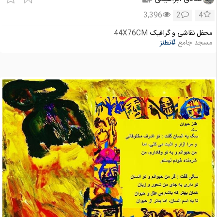
3,396
2
4
محفل نقاشی و گرافیک
44X76CM
مسجد جامع
#نطنز