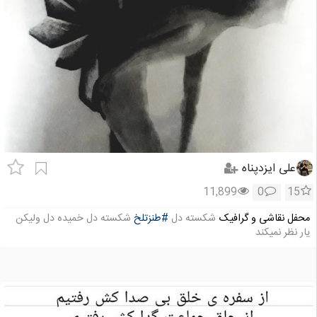
علی ایزدپناه
11,899
0
15
محفل نقاشی و گرافیک
شکسته دل
#طنزتلخ
شکسته دل خمیده دل ولیکن
یار نظر نمیکند