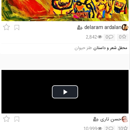
delaram ardalan
2,842
0
0
محفل شعر و داستان
طنز حیوان
Play
Video
حسن تاری
10,999
2
10