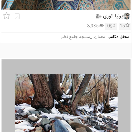
پرنیا انوری
8,335
0
15
محفل عکاسی
معماری_مسجد جامع نطنز