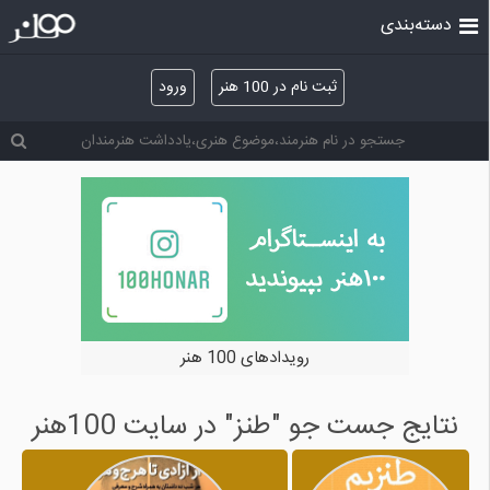
دسته‌بندی
ثبت نام در 100 هنر
ورود
خرید و فروش آثار هنری
نتایج جست جو "طنز" در سایت 100هنر