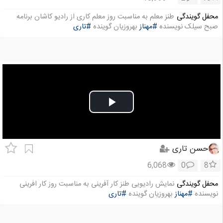
محفل گویندگی
طنز معلم به مناسبت روز معلم کاری از رادیو کاشان برنامه
صبح سیلک نویسنده
#مهناز
بهروزیان گوینده
#تاری
Play
Video
حسن تاری
6,068
0
8
محفل گویندگی
نمایش رادیویی طنز کار آفرینی به مناسبت روز کار افرینی
نویسنده
#مهناز
بهروزیان گوینده
#تاری