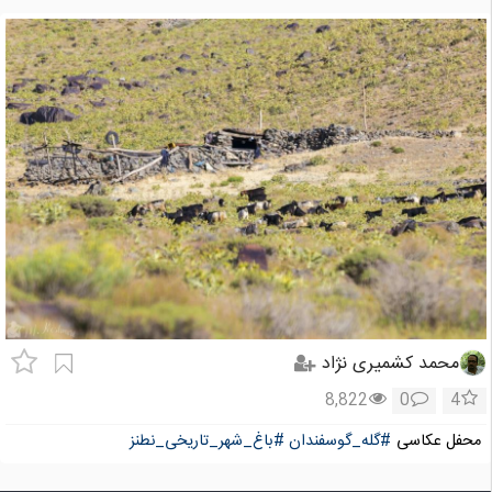
محمد کشمیری نژاد
8,822
0
4
محفل عکاسی
#گله_گوسفندان
#باغ_شهر_تاریخی_نطنز