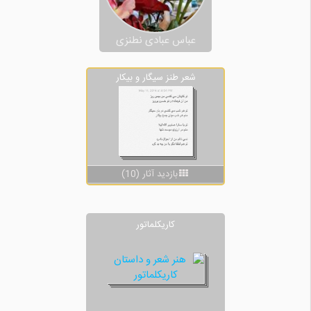
عباس عبادی نطنزی
شعر طنز سيگار و بيكار
بازدید آثار (10)
کاریکلماتور