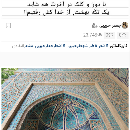
جعفر حبیبی
23,748
0
0
کاریکلماتور
#شعر
#طنز
#جعفرحبیبی
#اشعارجعفرحبیبی
#شعر
انتقادی