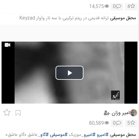
14,575
0
4
محفل موسیقی
ترانه قدیمی در ریتم ترکیبی با سه تار وآواز Keyzad
Play
Video
امیر وزان
80,589
0
5
محفل موسیقی
#امیرو
#امیرو
_موزیک
#موسیقی
#گاو
_عاشق «گاو عاشق»