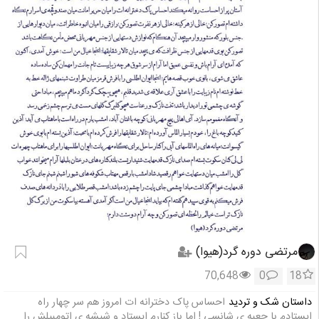
مرتضی دوره گرد(هیوا)
70,648
0
18
داستان شک و تردید
احساس پاک دخترانه ات امروز هم سر چهار راه
ایستادم با جعبه ی شانسی ! اما باز کنارم ایستاد و شیشه ی اتومبیلش را