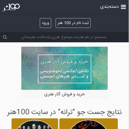
دسته‌بندی
ثبت نام در 100 هنر
ورود
خرید و فروش آثار هنری
نتایج جست جو "ترانه" در سایت 100هنر