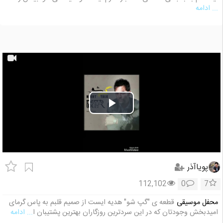
... ادامه
Play
Video
پویاآذر
112,102
0
7
محفل موسیقی
قطعه ی "گپ شو" هدیه ایست از صمیم قلبم به پاس گرمای
امیدبخش وجودتان که در این سردترین روزگاران بهترین پشتیبان ا
... ادامه