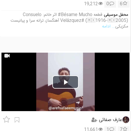
19,212
0
6
محفل موسیقی
قطعه Bésame Mucho# اثر خانم: Consuelo
Velázquez# (🇲🇽1916-🇲🇽2005) آهنگساز، ترانه سرا و پیانیست
مکزیکی
... ادامه
Play
Video
عارف صفائی
11,661
1
7