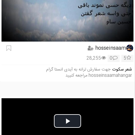
hosseinsaam
28,255
0
5
شعر سکوت
جهت سفارش ترانه به آیدی انستا گرام
hosseinsaamahangar مراجعه کنیید
Play