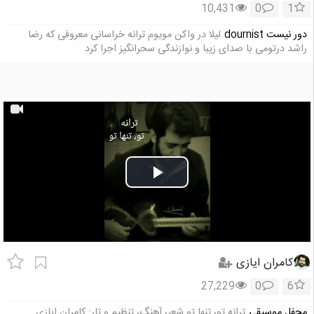
10,431
0
1
دور نیست dournist
لیلا در واکن مویوم ترانه خراسانی معروفی که رضا
راشد درتومی با صدای زیبا و نوازندگی سحرانگیز اجرا کرد
Play
Video
کامران ایازی
27,229
0
6
محفل موسیقی
ترانه تو، تنها تو شعر، آهنگ، تنظیم و تار: کامران ایازی