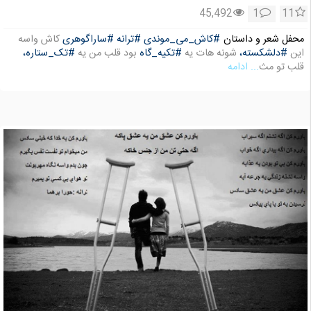
45,492
1
11
محفل شعر و داستان
#کاش_می_موندی
#ترانه
#ساراگوهری
کاش واسه
این
#دلشکسته،
شونه هات یه
#تکیه_گاه
بود قلب من یه
#تک_ستاره،
قلب تو مث
... ادامه