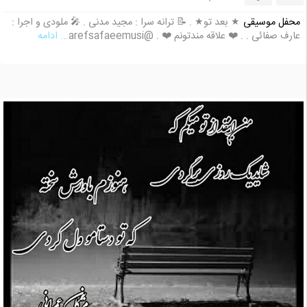
محفل موسیقی
★ بعد تو★ . 📝 ترانه سرا : مجید مدنی . 🎤 ملودی و اجرا :
عارف صفائی . . ❤️ علاقه مندتونم ❤️ . @arefsafaeemusi
... ادامه