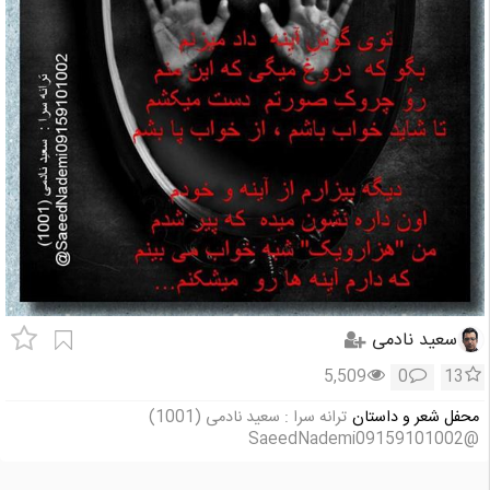
سعید نادمی
5,509
0
13
محفل شعر و داستان
ترانه سرا : سعید نادمی (1001)
@SaeedNademi09159101002