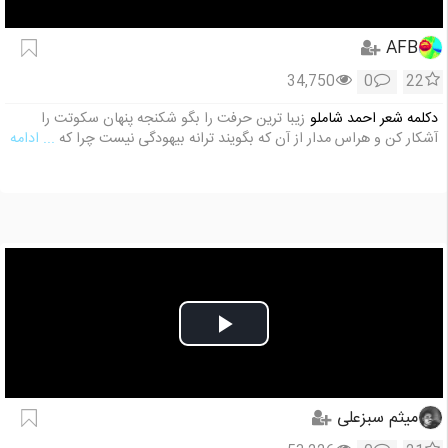
Video
AFB
34,750
0
22
دکلمه شعر احمد شاملو
زیبا ترین حرفت را بگو شکنجه پنهان سکوتت را
آشکار کن و هراس مدار از آن که بگویند ترانه بیهودگی نیست چرا که
... ادامه
Play
Video
میثم سبزعلى