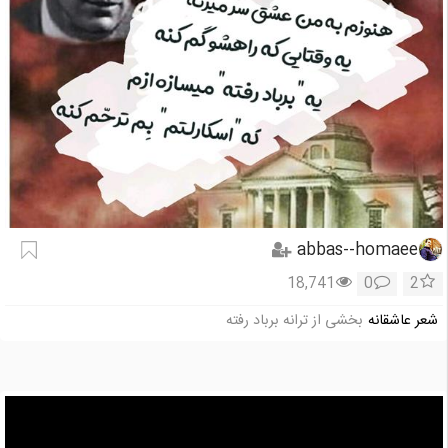
abbas--homaee
18,741
0
2
شعر عاشقانه
بخشی از ترانه برباد رفته