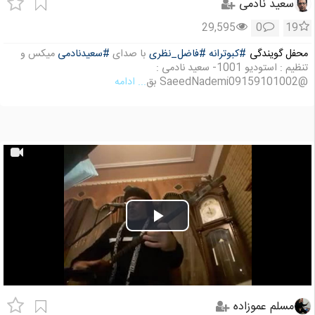
سعید نادمی
29,595
0
19
محفل گویندگی
#کبوترانه
#فاضل_نظری
با صدای
#سعیدنادمی
میکس و
تنظیم : استودیو 1001- سعید نادمی :
@SaeedNademi09159101002 بق
... ادامه
Play
Video
مسلم عموزاده