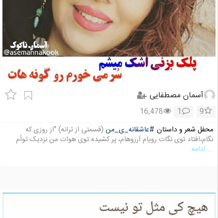
آسمان مصطفایی
16,478
1
9
محفل شعر و داستان
#عاشقانه_ی_من
(قسمتی از ترانه) "از روزی که
نگام،افتاد توی نگات رویام آرزوهام، پر کشیده توی هوات من نزدیک توأم
... ادامه