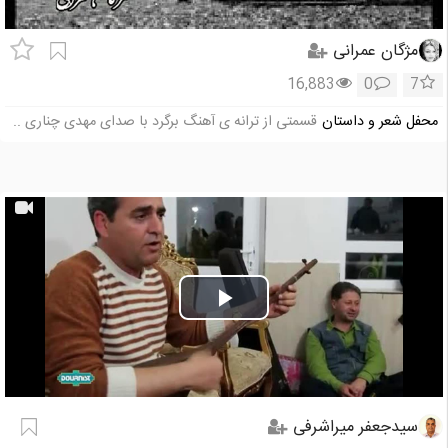
مژگان عمرانی
16,883
0
7
محفل شعر و داستان
قسمتی از ترانه ی آهنگ برگرد با صدای مهدی چناری ..
Play
Video
سیدجعفر میراشرفی