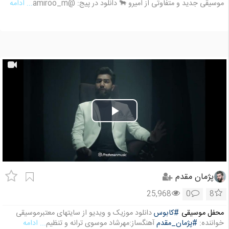
موسیقی جدید و متفاوتی از امیرو 🐂 دانلود در پیج: @amiroo_m
... ادامه
Play
Video
پژمان مقدم
25,968
0
8
محفل موسیقی
#کابوس
دانلود موزیک و ویدیو از سایتهای معتبرموسیقی
خواننده:
#پژمان_مقدم
آهنگساز:مهرشاد موسوی ترانه و تنظیم
... ادامه