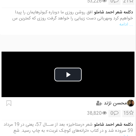
53,226
0
21
دکلمه شعر احمد شاملو
افق روشن روزی ما دوباره کبوترهایمان را پیدا
خواهیم کرد ومهربانی دست زیبایی را خواهد گرفت روزی که کمترین س
... ادامه
Play
Video
محسن نژند
38,820
0
15
دکلمه شعر احمد شاملو
شعر «رستاخیز» بعد از ســال 57، یعنی در 19 مرداد
59 سروده شد و در کتاب «ترانه‌های کوچک غربت» به چاپ رسید. شع