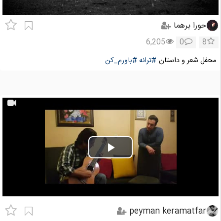
حورا برهما
6,205
0
8
محفل شعر و داستان
#ترانه
#باورم_کن
Play
Video
peyman keramatfar