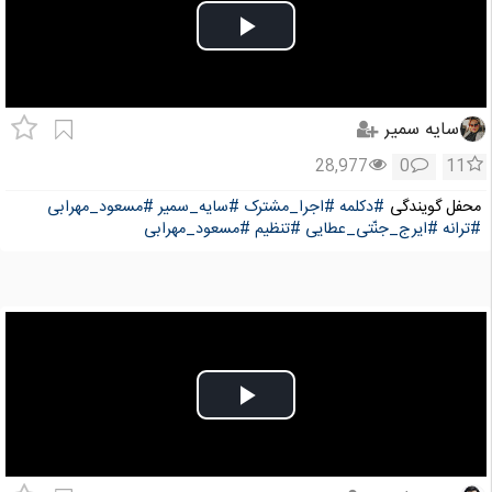
Play
Video
سایه سمیر
28,977
0
11
محفل گویندگی
#دکلمه
#اجرا_مشترک
#سایه_سمیر
#مسعود_مهرابی
#ترانه
#ایرج_جنّتی_عطایی
#تنظیم
#مسعود_مهرابی
Play
Video