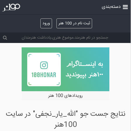
دسته‌بندی
ثبت نام در 100 هنر
ورود
رویدادهای 100 هنر
نتایج جست جو "الله_یار_نجفی" در سایت
100هنر