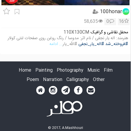
شد
100honar
58,635
0
16
محفل نقاشی و گرافیک
110X130CM
هنرمند: اله یار نجفی / نام اثر‌: مدوسا / رنگ روغن روی صفحات لنتی کولار
#فروخته_شد
#اله_یار_نجفی
#الله_یار
... ادامه
Home
Painting
Photography
Music
Film
Poem
Narration
Calligraphy
Other
© 2017, A.Mashhouri