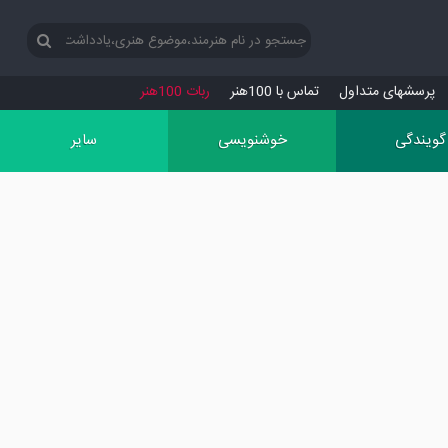
پرسش‏های متداول
تماس با 100هنر
ربات 100هنر
گویندگی
خوشنویسی
سایر