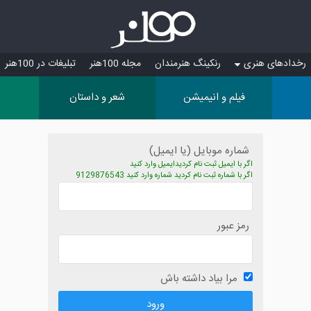
رخدادهای هنری
رنکینگ هنرمندان
مجله 100هنر
تبلیغات در 100هنر
فیلم و انیمیشن
شعر و داستان
شماره موبایل (یا ایمیل)
اگر با ایمیل ثبت نام کردیدایمیل وارد کنید
اگر با شماره ثبت نام کردید شماره وارد کنید 9129876543
رمز عبور
مرا بیاد داشته باش