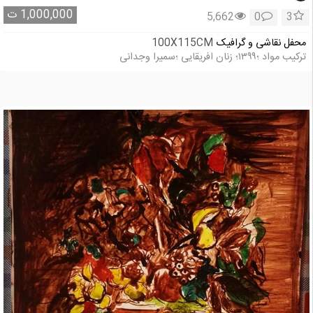
1,000,000
ت
5,662
0
3
محفل نقاشی و گرافیک
100X115CM
ترکیب مواد ؛۱۳۹۹؛ زنان افریقایی ؛سمیرا وجدانی