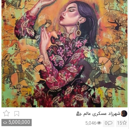
شهرزاد عسکری عالم
5,000,000
ت
5,046
0
15