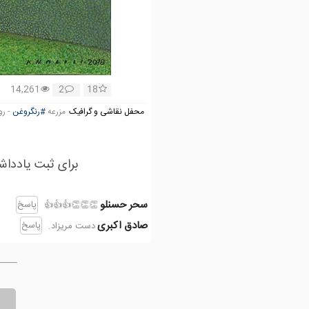
14,261
2
18
محفل نقاشی و گرافیک
مزرعه
#رنگروغن
- روی ب
برای ثبت یادداش
سحر حسنلو
پاسخ
👏👏👏👍👍👍
صادق اکبری
پاسخ
دست مریزاد.