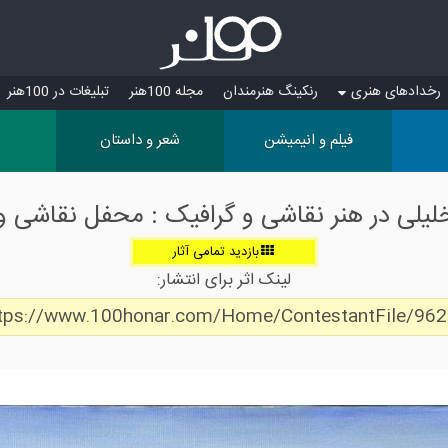
رخدادهای هنری
رنکینگ هنرمندان
مجله 100هنر
تبلیغات در 100هنر
فیلم و انیمیشن
شعر و داستان
 خلیلی در هنر نقاشی و گرافیک : محفل نقاشی و
بازدید تمامی آثار
لینک اثر برای انتشار:
tps://www.100honar.com/Home/ContestantFile/96