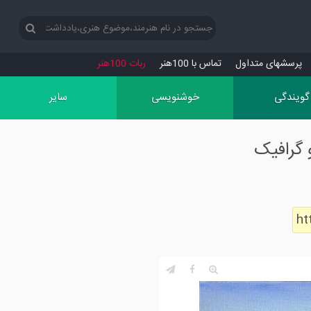
پرسش‏های متداول
تماس با 100هنر
ربات 100هنر
گویندگی
خوشنویسی
سایر
 گرافیک
ht