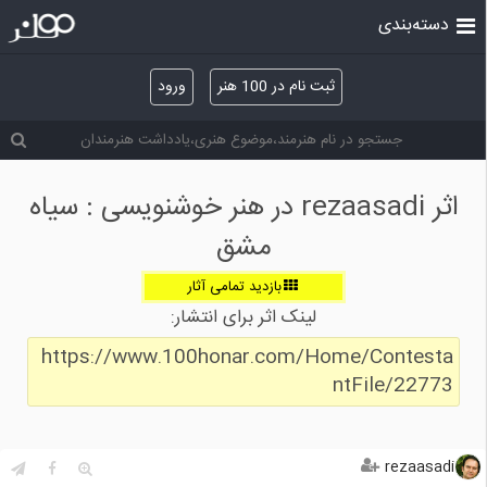
دسته‌بندی
ثبت نام در 100 هنر
ورود
اثر rezaasadi در هنر خوشنویسی : سیاه
مشق
بازدید تمامی آثار
لینک اثر برای انتشار:
https://www.100honar.com/Home/Contesta
ntFile/22773
rezaasadi