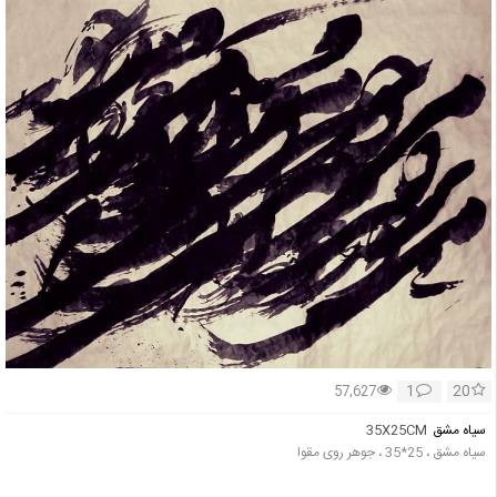
1
20
57,627
سیاه مشق
35X25CM
سیاه مشق ، 25*35 ، جوهر روی مقوا