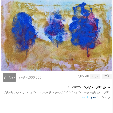
0
2
4,865
خرید اثر
4,000,000
تومان
محفل نقاشی و گرافیک
20X30CM
نقاشی روی پارچه بوم، درختان،1401، ترکیب مواد، از مجموعه درختان. دارای قاب و پاسپارتو
می باشد.
#سحر
... ادامه