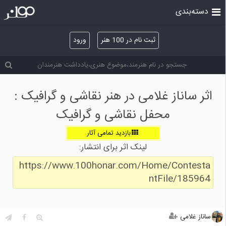
دسته‌بندی
ثبت نام در 100 هنر
ورود
اثر ساناز غلامی در هنر نقاشی و گرافیک :
محفل نقاشی و گرافیک
بازدید تمامی آثار
لینک اثر برای انتشار:
https://www.100honar.com/Home/Contesta
ntFile/185964
ساناز غلامی