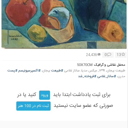
0
13
24,436
محفل نقاشی و گرافیک
50X70CM
طبیعت بیجان، ۱۳۹۹, میکس مدیا، ساناز غلامی
#طبیعت
بیجان،
#اکسپرسیونیسم
#پست
مدرن،
#ساناز_غلامی
#فروخته_شد
برای ثبت یادداشت ابتدا باید
کنید یا در
ورود
صورتی که عضو سایت نیستید
ثبت نام در 100 هنر