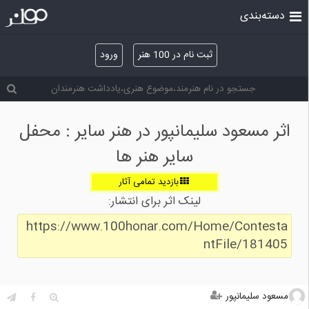
دسته‌بندی
ثبت نام در 100 هنر
ورود
اثر مسعود سلیمانپور در هنر سایر : محفل
سایر هنر ها
بازدید تمامی آثار
لینک اثر برای انتشار:
https://www.100honar.com/Home/Contesta
ntFile/181405
مسعود سلیمانپور