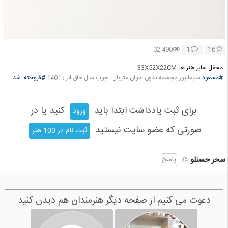
1
16
32,490
محفل سایر هنر ها
33X52X22CM
#مسعود
سلیمانپور مجسمه بدون عنوان متریال : چوب سال خلق اثر : 1401
#فروخته_شد
برای ثبت یادداشت ابتدا باید
کنید یا در
ورود
صورتی که عضو سایت نیستید
ثبت نام در 100 هنر
سحر حسنلو
پاسخ
👏
دعوت می کنیم از صفحه دیگر هنرمندان هم دیدن کنید