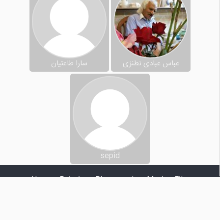
عباس عبادی نطنزی
سارا طاعتیان
sepid
Home
Painting
Photography
Music
Film
Poem
Narration
Calligraphy
Other