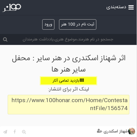
دسته‌بندی
ثبت نام در 100 هنر
ورود
اثر شهناز اسکندری در هنر سایر : محفل
سایر هنر ها
بازدید تمامی آثار
لینک اثر برای انتشار:
https://www.100honar.com/Home/Contesta
ntFile/156574
شهناز اسکندری