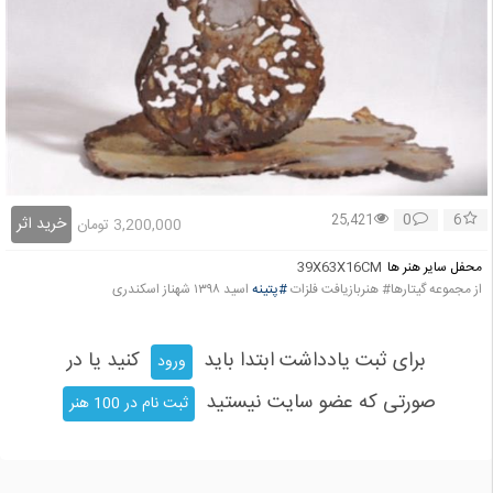
0
6
25,421
خرید اثر
3,200,000
تومان
محفل سایر هنر ها
39X63X16CM
از مجموعه گیتارها# هنربازیافت فلزات
#پتینه
اسید ۱۳۹۸ شهناز اسکندری
برای ثبت یادداشت ابتدا باید
کنید یا در
ورود
صورتی که عضو سایت نیستید
ثبت نام در 100 هنر