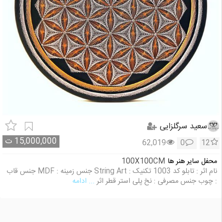
سعید سرگلزایی
15,000,000
ت
62,019
0
12
محفل سایر هنر ها
100X100CM
نام اثر : تابلو کد 1003 تکنیک : String Art جنس زمینه : MDF جنس قاب
: چوب جنس مصرفی : نخ پلی استر قطر اثر
... ادامه