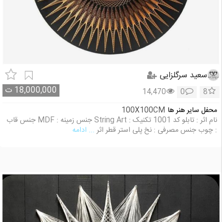
سعید سرگلزایی
18,000,000
ت
14,470
0
8
محفل سایر هنر ها
100X100CM
نام اثر : تابلو کد 1001 تکنیک : String Art جنس زمینه : MDF جنس قاب
: چوب جنس مصرفی : نخ پلی استر قطر اثر
... ادامه