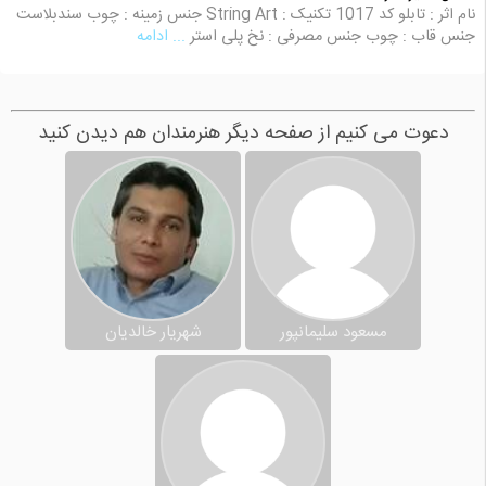
نام اثر : تابلو کد 1017 تکنیک : String Art جنس زمینه : چوب سندبلاست
جنس قاب : چوب جنس مصرفی : نخ پلی استر
... ادامه
دعوت می کنیم از صفحه دیگر هنرمندان هم دیدن کنید
مسعود سلیمانپور
شهریار خالدیان