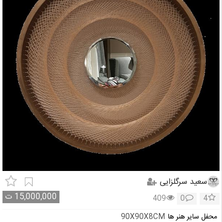
سعید سرگلزایی
15,000,000
ت
409
0
4
محفل سایر هنر ها
90X90X8CM