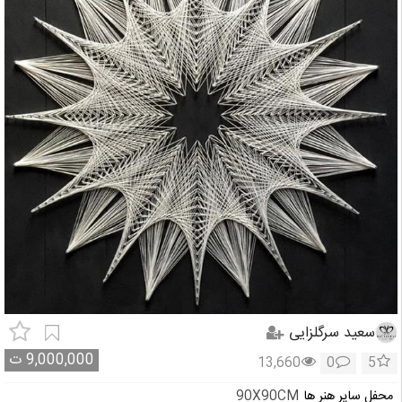
سعید سرگلزایی
9,000,000
ت
13,660
0
5
محفل سایر هنر ها
90X90CM