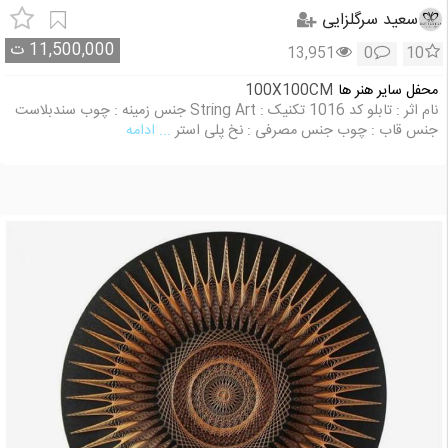
سعید سرگلزایی
11,500,000
ت
13,951
0
10
محفل سایر هنر ها
100X100CM
نام اثر : تابلو کد 1016 تکنیک : String Art جنس زمینه : چوب سندبلاست
جنس قاب : چوب جنس مصرفی : نخ پلی استر
... ادامه