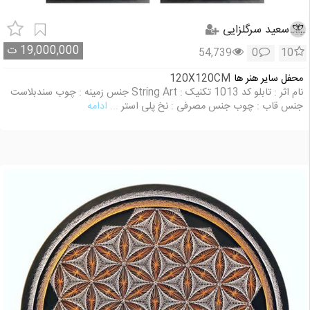
سعید سرگلزایی
19,000,000
ت
54,739
0
10
محفل سایر هنر ها
120X120CM
نام اثر : تابلو کد 1013 تکنیک : String Art جنس زمینه : چوب سندبلاست
جنس قاب : چوب جنس مصرفی : نخ پلی استر
... ادامه