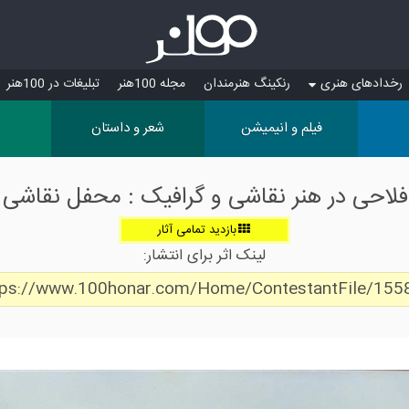
رخدادهای هنری
رنکینگ هنرمندان
مجله 100هنر
تبلیغات در 100هنر
فیلم و انیمیشن
شعر و داستان
 فلاحی در هنر نقاشی و گرافیک : محفل نقاشی 
بازدید تمامی آثار
لینک اثر برای انتشار:
tps://www.100honar.com/Home/ContestantFile/155