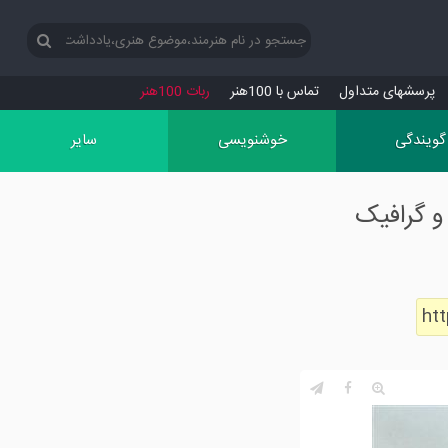
پرسش‏های متداول
تماس با 100هنر
ربات 100هنر
گویندگی
خوشنویسی
سایر
و گرافیک
ht