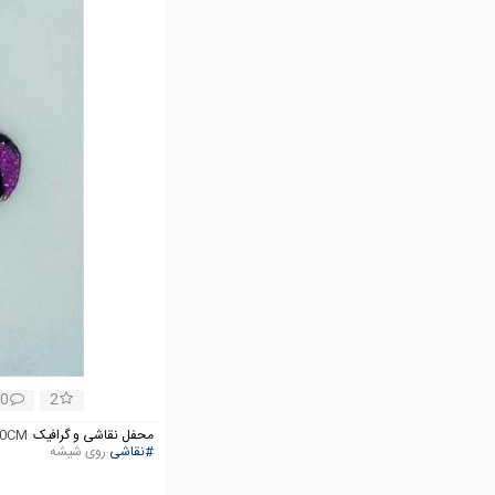
0
2
محفل نقاشی و گرافیک
40CM
#نقاشی
روی شیشه