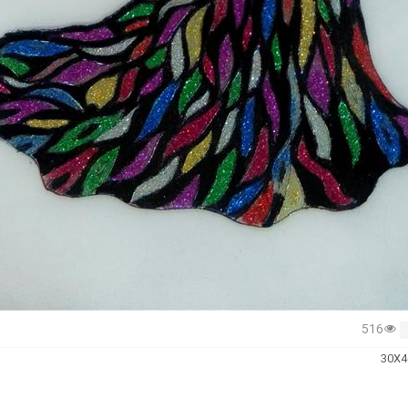
516
30X