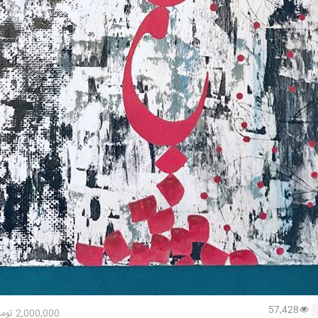
57,428
2,000,000
توما