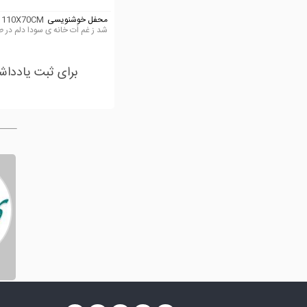
محفل خوشنویسی
110X70CM
شد ز غم اَت خانه ی سودا دلم در ط
برای ثبت یادداش