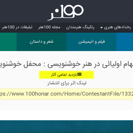
رخدادهای هنری
رنکینگ هنرمندان
مجله 100هنر
تبلیغات در 100هنر
فیلم و انیمیشن
شعر و داستان
الهام اولیائی در هنر خوشنویسی : محفل خوشنو
بازدید تمامی آثار
لینک اثر برای انتشار:
tps://www.100honar.com/Home/ContestantFile/133