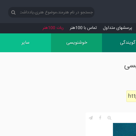
پرسش‏های متداول
تماس با 100هنر
ربات 100هنر
گویندگی
خوشنویسی
سایر
یسی
ht