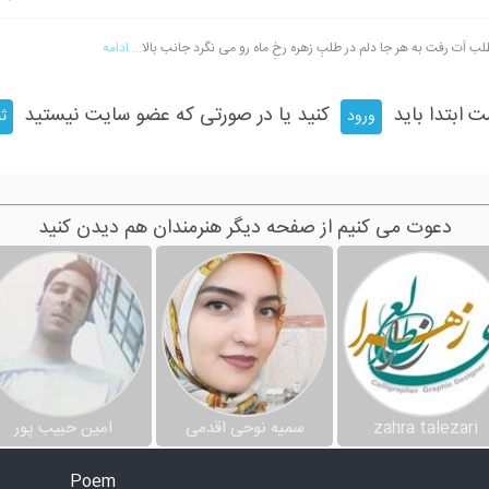
لب اَت رفت به هر جا دلم در طلبِ زهره رخِ ماه رو می نگرد جانب بالا
... ادامه
ت ابتدا باید
کنید یا در صورتی که عضو سایت نیستید
ورود
ثب
دعوت می کنیم از صفحه دیگر هنرمندان هم دیدن کنید
zahra talezari
سمیه نوحی اقدمی
امین حبیب پور
Poem