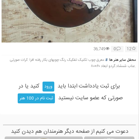
0
12
36,749
محفل سایر هنر ها
#
معرق چوب تکنیک تفکیک رنگ چوبهای بکار رفته افرا .کرات صورتی
.عناب شمشاد.گردو ابعاد ۶۰×۸۰
برای ثبت یادداشت ابتدا باید
کنید یا در
ورود
صورتی که عضو سایت نیستید
ثبت نام در 100 هنر
دعوت می کنیم از صفحه دیگر هنرمندان هم دیدن کنید