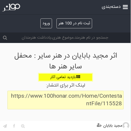
دسته‌بندی
ثبت نام در 100 هنر
ورود
اثر مجید بابایان در هنر سایر : محفل
سایر هنر ها
بازدید تمامی آثار
لینک اثر برای انتشار:
https://www.100honar.com/Home/Contesta
ntFile/115528
مجید بابایان