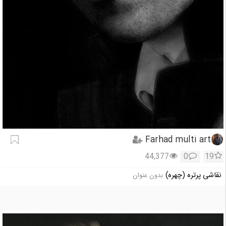
Farhad multi art
44,377
0
19
نقاشی پرتره (چهره)
بدون عنوان