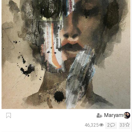
Maryam
46,325
2
33