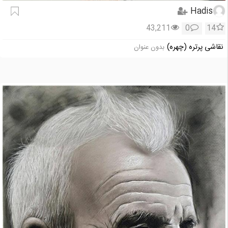
Hadis
43,211
0
14
نقاشی پرتره (چهره)
بدون عنوان