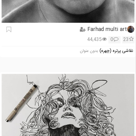
Farhad multi art
44,435
0
23
نقاشی پرتره (چهره)
بدون عنوان