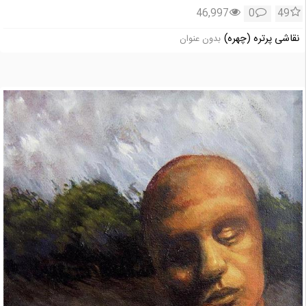
46,997
0
49
نقاشی پرتره (چهره)
بدون عنوان