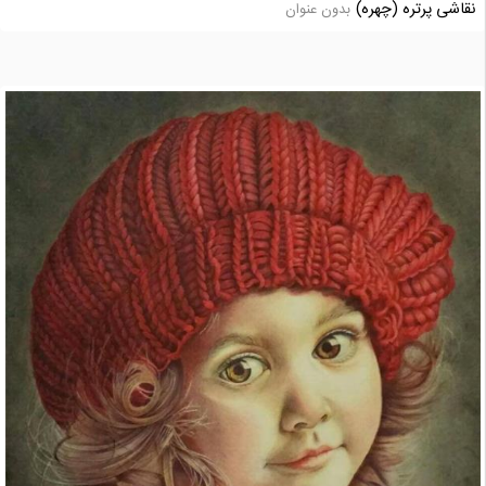
نقاشی پرتره (چهره)
بدون عنوان