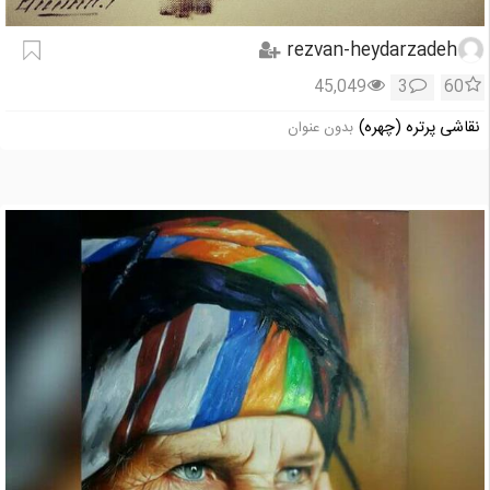
rezvan-heydarzadeh
45,049
3
60
نقاشی پرتره (چهره)
بدون عنوان