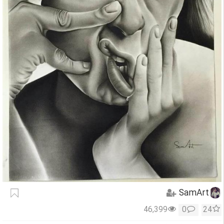
SamArt
46,399
0
24