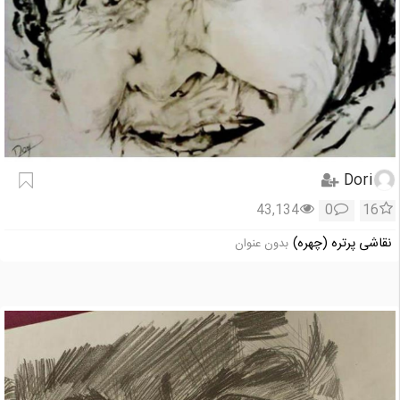
Dori
43,134
0
16
نقاشی پرتره (چهره)
بدون عنوان