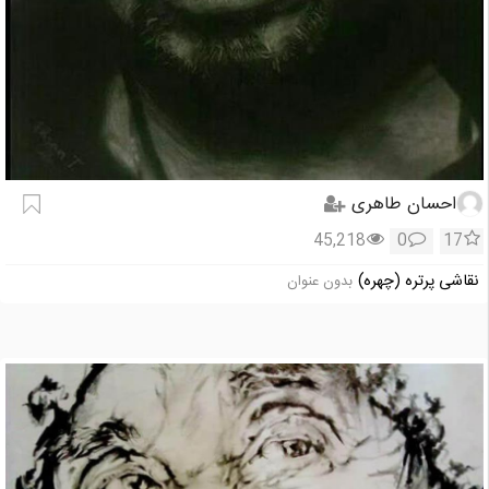
احسان طاهری
45,218
0
17
نقاشی پرتره (چهره)
بدون عنوان