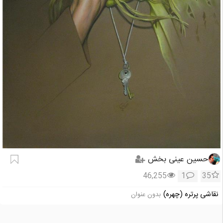
حسین عینی بخش
46,255
1
35
نقاشی پرتره (چهره)
بدون عنوان