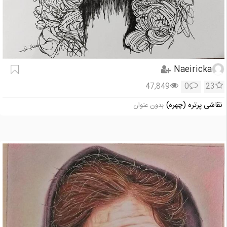
Naeiricka
47,849
0
23
نقاشی پرتره (چهره)
بدون عنوان