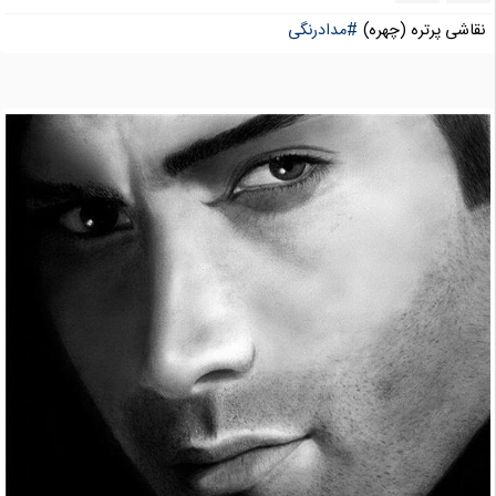
نقاشی پرتره (چهره)
#مدادرنگی