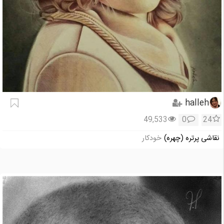
halleh
49,533
0
24
نقاشی پرتره (چهره)
خودکار