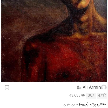
Ali Armin
43,683
0
47
نقاشی پرتره (چهره)
بدون عنوان