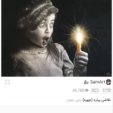
SamArt
45,780
0
17
نقاشی پرتره (چهره)
بدون عنوان