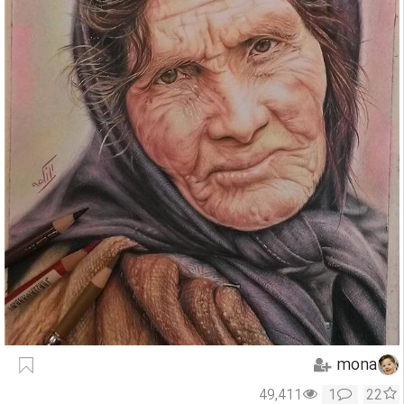
mona
49,411
1
22