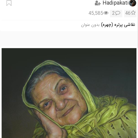
Hadipakati
45,585
2
46
نقاشی پرتره (چهره)
بدون عنوان