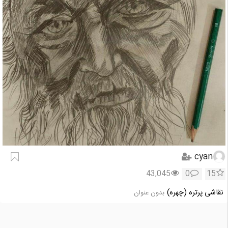
cyan
43,045
0
15
نقاشی پرتره (چهره)
بدون عنوان