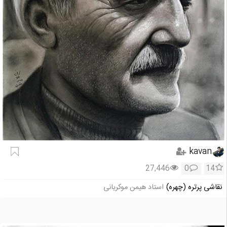
kavan
27,446
0
14
نقاشی پرتره (چهره)
استاد هیمن موکریانی