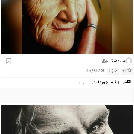
مینوشکا
46,932
0
51
نقاشی پرتره (چهره)
بدون عنوان