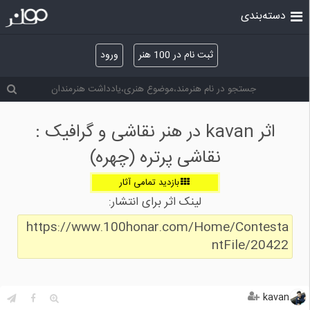
دسته‌بندی
ثبت نام در 100 هنر
ورود
اثر kavan در هنر نقاشی و گرافیک :
نقاشی پرتره (چهره)
بازدید تمامی آثار
لینک اثر برای انتشار:
https://www.100honar.com/Home/Contesta
ntFile/20422
kavan