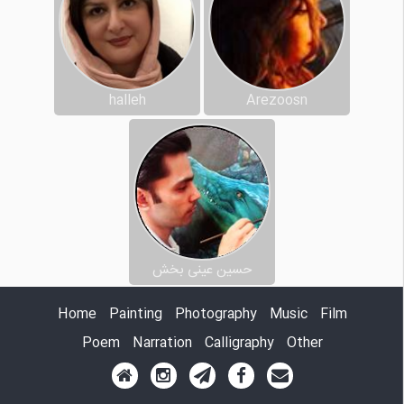
halleh
Arezoosn
حسین عینی بخش
Home
Painting
Photography
Music
Film
Poem
Narration
Calligraphy
Other